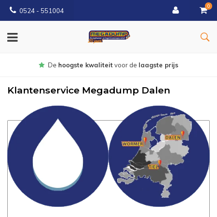
0
0524 - 551004
gste prijs
Gratis
bezorgd vanaf €1
Klantenservice Megadump Dalen