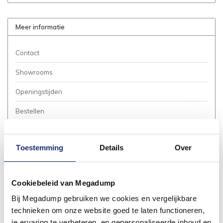
Meer informatie
Contact
Showrooms
Openingstijden
Bestellen
Betalen
Toestemming
Details
Over
Bezorgen / Afhalen
Annuleren / Retourneren
Cookiebeleid van Megadump
Garantie / Klachten
Bij Megadump gebruiken we cookies en vergelijkbare
Service Aanvraag
technieken om onze website goed te laten functioneren,
je ervaring te verbeteren, en gepersonaliseerde inhoud en