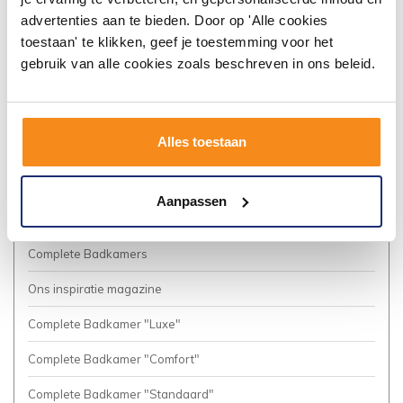
Algemene voorwaarden
advertenties aan te bieden. Door op 'Alle cookies
toestaan' te klikken, geef je toestemming voor het
Vacatures
gebruik van alle cookies zoals beschreven in ons beleid.
Privacy Policy
Cookies
Alles toestaan
Onze nieuwsbrief
Business to Business (Zakelijke klanten)
Aanpassen
Meer inspiratie?
Complete Badkamers
Ons inspiratie magazine
Complete Badkamer "Luxe"
Complete Badkamer "Comfort"
Complete Badkamer "Standaard"