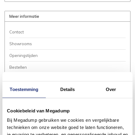
Meer informatie
Contact
Showrooms
Openingstijden
Bestellen
Betalen
Toestemming
Details
Over
Bezorgen / Afhalen
Annuleren / Retourneren
Cookiebeleid van Megadump
Garantie / Klachten
Bij Megadump gebruiken we cookies en vergelijkbare
Service Aanvraag
technieken om onze website goed te laten functioneren,
je ervaring te verbeteren, en gepersonaliseerde inhoud en