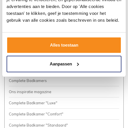
Algemene voorwaarden
advertenties aan te bieden. Door op 'Alle cookies
toestaan' te klikken, geef je toestemming voor het
Vacatures
gebruik van alle cookies zoals beschreven in ons beleid.
Privacy Policy
Cookies
Alles toestaan
Onze nieuwsbrief
Business to Business (Zakelijke klanten)
Aanpassen
Meer inspiratie?
Complete Badkamers
Ons inspiratie magazine
Complete Badkamer "Luxe"
Complete Badkamer "Comfort"
Complete Badkamer "Standaard"