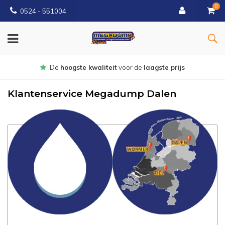
0
0524 - 551004
Gratis
bezorgd vanaf €150
Klantenservice Megadump Dalen