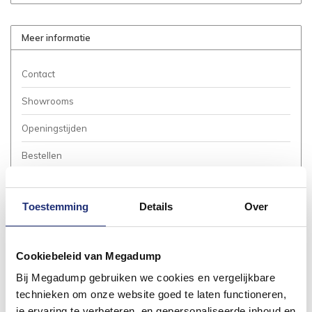
Meer informatie
Contact
Showrooms
Openingstijden
Bestellen
Betalen
Toestemming
Details
Over
Bezorgen / Afhalen
Annuleren / Retourneren
Cookiebeleid van Megadump
Garantie / Klachten
Bij Megadump gebruiken we cookies en vergelijkbare
Service Aanvraag
technieken om onze website goed te laten functioneren,
je ervaring te verbeteren, en gepersonaliseerde inhoud en