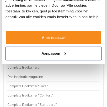
Algemene voorwaarden
advertenties aan te bieden. Door op 'Alle cookies
toestaan' te klikken, geef je toestemming voor het
Vacatures
gebruik van alle cookies zoals beschreven in ons beleid.
Privacy Policy
Cookies
Alles toestaan
Onze nieuwsbrief
Business to Business (Zakelijke klanten)
Aanpassen
Meer inspiratie?
Complete Badkamers
Ons inspiratie magazine
Complete Badkamer "Luxe"
Complete Badkamer "Comfort"
Complete Badkamer "Standaard"