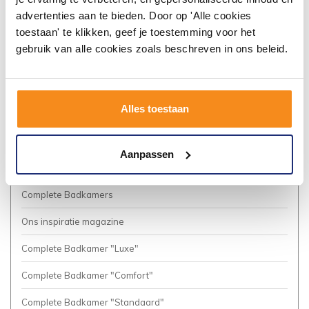
Algemene voorwaarden
advertenties aan te bieden. Door op 'Alle cookies
toestaan' te klikken, geef je toestemming voor het
Vacatures
gebruik van alle cookies zoals beschreven in ons beleid.
Privacy Policy
Cookies
Alles toestaan
Onze nieuwsbrief
Business to Business (Zakelijke klanten)
Aanpassen
Meer inspiratie?
Complete Badkamers
Ons inspiratie magazine
Complete Badkamer "Luxe"
Complete Badkamer "Comfort"
Complete Badkamer "Standaard"