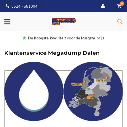
0
0524 - 551004
Gratis
bezorgd vanaf €150
Klantenservice Megadump Dalen