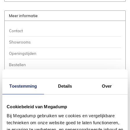
Meer informatie
Contact
Showrooms
Openingstijden
Bestellen
Betalen
Toestemming
Details
Over
Bezorgen / Afhalen
Annuleren / Retourneren
Cookiebeleid van Megadump
Garantie / Klachten
Bij Megadump gebruiken we cookies en vergelijkbare
Service Aanvraag
technieken om onze website goed te laten functioneren,
je ervaring te verbeteren, en gepersonaliseerde inhoud en