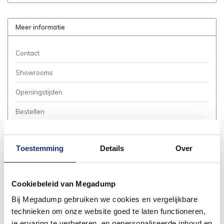
Meer informatie
Contact
Showrooms
Openingstijden
Bestellen
Betalen
Toestemming
Details
Over
Bezorgen / Afhalen
Annuleren / Retourneren
Cookiebeleid van Megadump
Garantie / Klachten
Bij Megadump gebruiken we cookies en vergelijkbare
Service Aanvraag
technieken om onze website goed te laten functioneren,
je ervaring te verbeteren, en gepersonaliseerde inhoud en