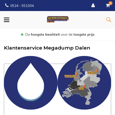
0
0524 - 551004
Gratis
bezorgd vanaf €150
Klantenservice Megadump Dalen