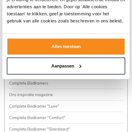
Algemene voorwaarden
advertenties aan te bieden. Door op 'Alle cookies
toestaan' te klikken, geef je toestemming voor het
Vacatures
gebruik van alle cookies zoals beschreven in ons beleid.
Privacy Policy
Cookies
Alles toestaan
Onze nieuwsbrief
Business to Business (Zakelijke klanten)
Aanpassen
Meer inspiratie?
Complete Badkamers
Ons inspiratie magazine
Complete Badkamer "Luxe"
Complete Badkamer "Comfort"
Complete Badkamer "Standaard"