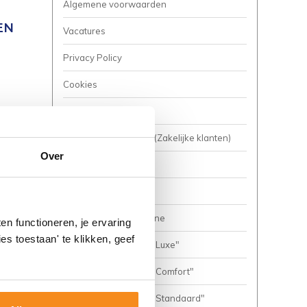
Algemene voorwaarden
EN
Vacatures
Privacy Policy
Cookies
Onze nieuwsbrief
Business to Business (Zakelijke klanten)
Over
Meer inspiratie?
Complete Badkamers
Ons inspiratie magazine
n functioneren, je ervaring
es toestaan' te klikken, geef
Complete Badkamer "Luxe"
Complete Badkamer "Comfort"
Complete Badkamer "Standaard"