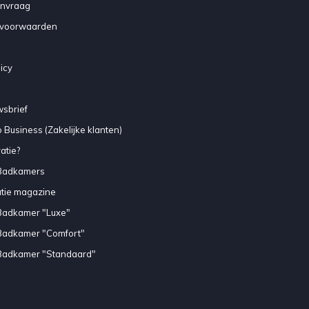
anvraag
voorwaarden
icy
sbrief
 Business (Zakelijke klanten)
atie?
Badkamers
atie magazine
Badkamer "Luxe"
Badkamer "Comfort"
Badkamer "Standaard"