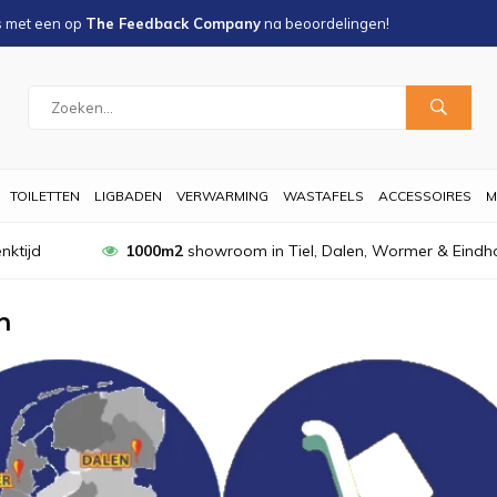
s met een
op
The Feedback Company
na
beoordelingen!
TOILETTEN
LIGBADEN
VERWARMING
WASTAFELS
ACCESSOIRES
M
nktijd
1000m2
showroom in Tiel, Dalen, Wormer & Eindh
n