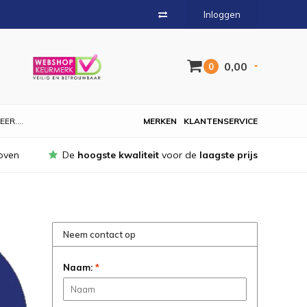
Inloggen
0,00
0
EER....
MERKEN
KLANTENSERVICE
oven
De
hoogste kwaliteit
voor de
laagste prijs
Neem contact op
Naam:
*