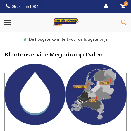
0
0524 - 551004
Gratis
bezorgd vanaf €150
Klantenservice Megadump Dalen