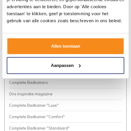
Algemene voorwaarden
advertenties aan te bieden. Door op 'Alle cookies
toestaan' te klikken, geef je toestemming voor het
Vacatures
gebruik van alle cookies zoals beschreven in ons beleid.
Privacy Policy
Cookies
Alles toestaan
Onze nieuwsbrief
Business to Business (Zakelijke klanten)
Aanpassen
Meer inspiratie?
Complete Badkamers
Ons inspiratie magazine
Complete Badkamer "Luxe"
Complete Badkamer "Comfort"
Complete Badkamer "Standaard"