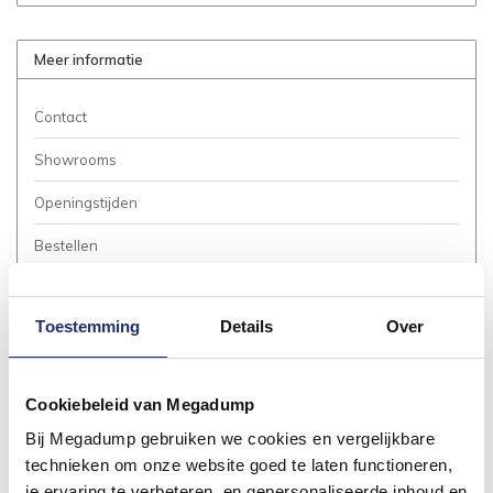
Meer informatie
Contact
Showrooms
Openingstijden
Bestellen
Betalen
Toestemming
Details
Over
Bezorgen / Afhalen
Annuleren / Retourneren
Cookiebeleid van Megadump
Garantie / Klachten
Bij Megadump gebruiken we cookies en vergelijkbare
Service Aanvraag
technieken om onze website goed te laten functioneren,
je ervaring te verbeteren, en gepersonaliseerde inhoud en