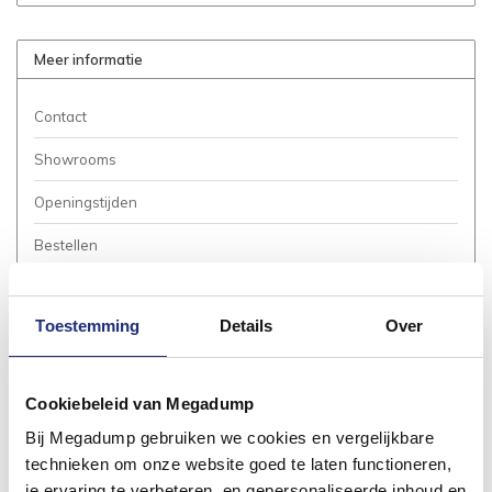
Meer informatie
Contact
Showrooms
Openingstijden
Bestellen
Betalen
Toestemming
Details
Over
Bezorgen / Afhalen
Annuleren / Retourneren
Cookiebeleid van Megadump
Garantie / Klachten
Bij Megadump gebruiken we cookies en vergelijkbare
Service Aanvraag
technieken om onze website goed te laten functioneren,
je ervaring te verbeteren, en gepersonaliseerde inhoud en