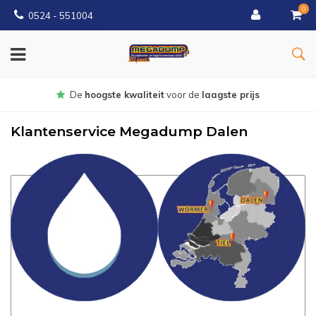
0
0524 - 551004
Gratis
bezorgd vanaf €150
Klantenservice Megadump Dalen