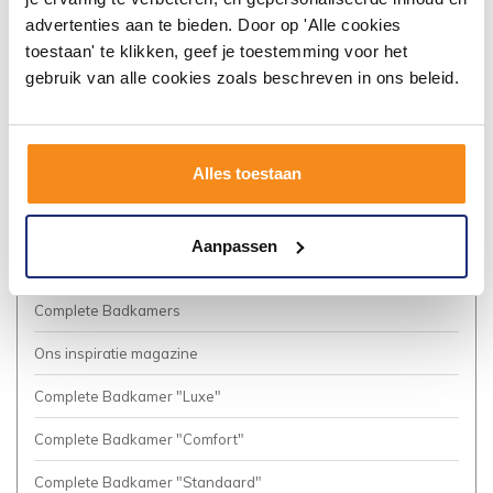
Algemene voorwaarden
advertenties aan te bieden. Door op 'Alle cookies
toestaan' te klikken, geef je toestemming voor het
Vacatures
gebruik van alle cookies zoals beschreven in ons beleid.
Privacy Policy
Cookies
Alles toestaan
Onze nieuwsbrief
Business to Business (Zakelijke klanten)
Aanpassen
Meer inspiratie?
Complete Badkamers
Ons inspiratie magazine
Complete Badkamer "Luxe"
Complete Badkamer "Comfort"
Complete Badkamer "Standaard"