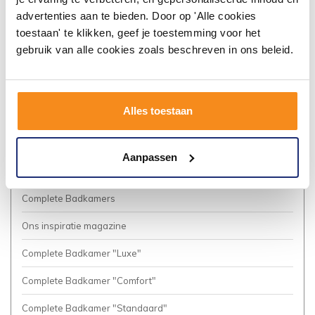
Algemene voorwaarden
advertenties aan te bieden. Door op 'Alle cookies
toestaan' te klikken, geef je toestemming voor het
Vacatures
gebruik van alle cookies zoals beschreven in ons beleid.
Privacy Policy
Cookies
Alles toestaan
Onze nieuwsbrief
Business to Business (Zakelijke klanten)
Aanpassen
Meer inspiratie?
Complete Badkamers
Ons inspiratie magazine
Complete Badkamer "Luxe"
Complete Badkamer "Comfort"
Complete Badkamer "Standaard"