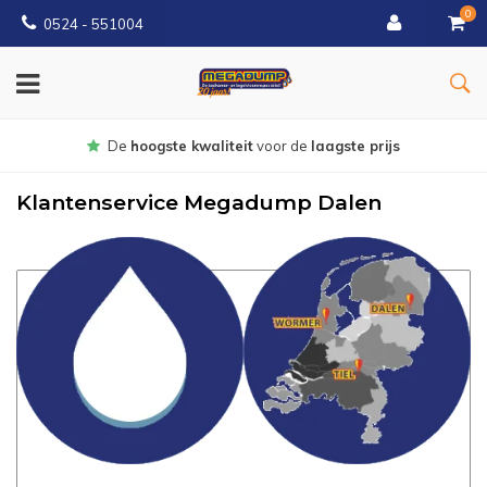
0
0524 - 551004
Gratis
bezorgd vanaf €150
Klantenservice Megadump Dalen