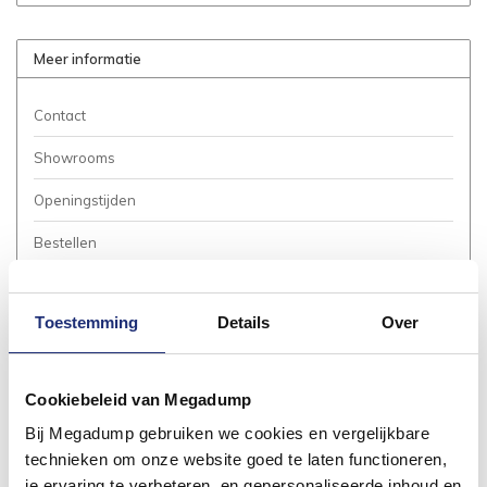
Meer informatie
Contact
Showrooms
Openingstijden
Bestellen
Betalen
Toestemming
Details
Over
Bezorgen / Afhalen
Annuleren / Retourneren
Cookiebeleid van Megadump
Garantie / Klachten
Bij Megadump gebruiken we cookies en vergelijkbare
Service Aanvraag
technieken om onze website goed te laten functioneren,
je ervaring te verbeteren, en gepersonaliseerde inhoud en