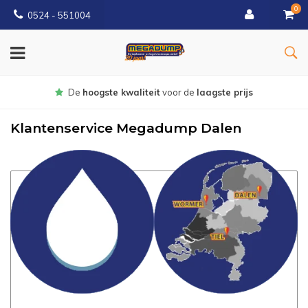
0
0524 - 551004
Gratis
bezorgd vanaf €150
Klantenservice Megadump Dalen