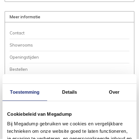
Meer informatie
Contact
Showrooms
Openingstijden
Bestellen
Betalen
Toestemming
Details
Over
Bezorgen / Afhalen
Annuleren / Retourneren
Cookiebeleid van Megadump
Garantie / Klachten
Bij Megadump gebruiken we cookies en vergelijkbare
Service Aanvraag
technieken om onze website goed te laten functioneren,
je ervaring te verbeteren, en gepersonaliseerde inhoud en