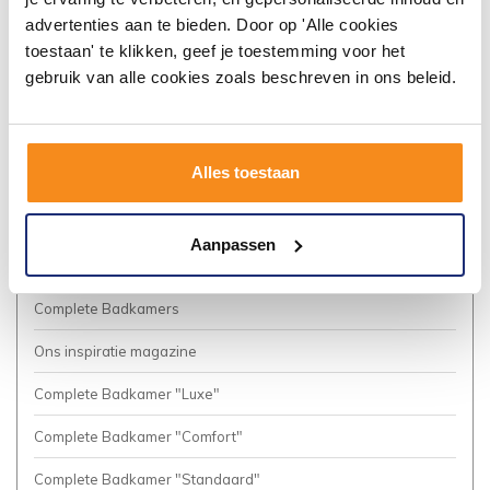
Algemene voorwaarden
advertenties aan te bieden. Door op 'Alle cookies
toestaan' te klikken, geef je toestemming voor het
Vacatures
gebruik van alle cookies zoals beschreven in ons beleid.
Privacy Policy
Cookies
Alles toestaan
Onze nieuwsbrief
Business to Business (Zakelijke klanten)
Aanpassen
Meer inspiratie?
Complete Badkamers
Ons inspiratie magazine
Complete Badkamer "Luxe"
Complete Badkamer "Comfort"
Complete Badkamer "Standaard"