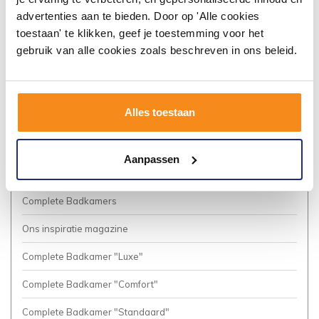
Algemene voorwaarden
advertenties aan te bieden. Door op 'Alle cookies
toestaan' te klikken, geef je toestemming voor het
Vacatures
gebruik van alle cookies zoals beschreven in ons beleid.
Privacy Policy
Cookies
Alles toestaan
Onze nieuwsbrief
Business to Business (Zakelijke klanten)
Aanpassen
Meer inspiratie?
Complete Badkamers
Ons inspiratie magazine
Complete Badkamer "Luxe"
Complete Badkamer "Comfort"
Complete Badkamer "Standaard"