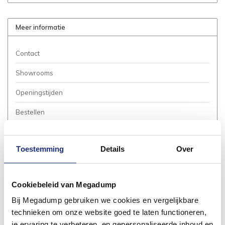
Meer informatie
Contact
Showrooms
Openingstijden
Bestellen
Betalen
Toestemming
Details
Over
Bezorgen / Afhalen
Annuleren / Retourneren
Cookiebeleid van Megadump
Garantie / Klachten
Bij Megadump gebruiken we cookies en vergelijkbare
Service Aanvraag
technieken om onze website goed te laten functioneren,
je ervaring te verbeteren, en gepersonaliseerde inhoud en