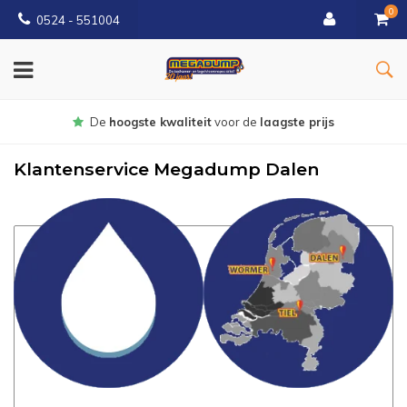
0
0524 - 551004
Gratis
bezorgd vanaf €150
Klantenservice Megadump Dalen