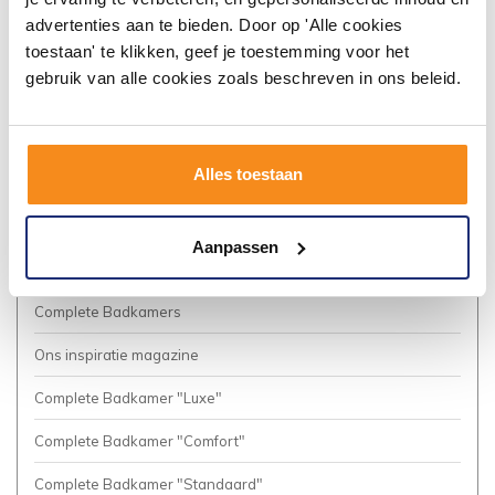
Algemene voorwaarden
advertenties aan te bieden. Door op 'Alle cookies
toestaan' te klikken, geef je toestemming voor het
Vacatures
gebruik van alle cookies zoals beschreven in ons beleid.
Privacy Policy
Cookies
Alles toestaan
Onze nieuwsbrief
Business to Business (Zakelijke klanten)
Aanpassen
Meer inspiratie?
Complete Badkamers
Ons inspiratie magazine
Complete Badkamer "Luxe"
Complete Badkamer "Comfort"
Complete Badkamer "Standaard"