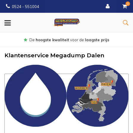
0
0524 - 551004
Gratis
bezorgd vanaf €150
Klantenservice Megadump Dalen