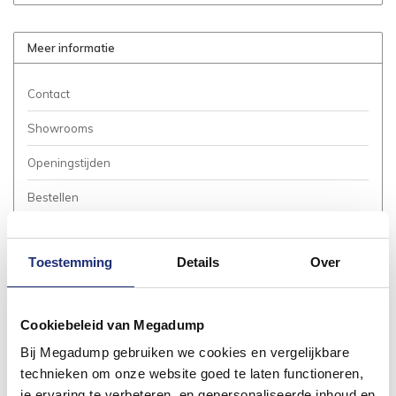
Meer informatie
Contact
Showrooms
Openingstijden
Bestellen
Betalen
Toestemming
Details
Over
Bezorgen / Afhalen
Annuleren / Retourneren
Cookiebeleid van Megadump
Garantie / Klachten
Bij Megadump gebruiken we cookies en vergelijkbare
Service Aanvraag
technieken om onze website goed te laten functioneren,
je ervaring te verbeteren, en gepersonaliseerde inhoud en