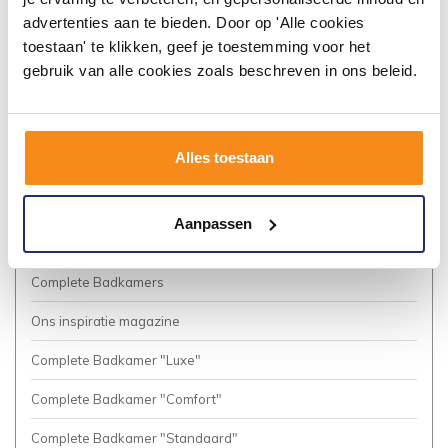
Algemene voorwaarden
advertenties aan te bieden. Door op 'Alle cookies
toestaan' te klikken, geef je toestemming voor het
Vacatures
gebruik van alle cookies zoals beschreven in ons beleid.
Privacy Policy
Cookies
Alles toestaan
Onze nieuwsbrief
Business to Business (Zakelijke klanten)
Aanpassen
Meer inspiratie?
Complete Badkamers
Ons inspiratie magazine
Complete Badkamer "Luxe"
Complete Badkamer "Comfort"
Complete Badkamer "Standaard"