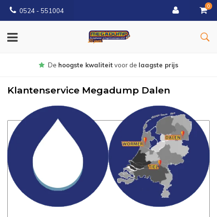
0
0524 - 551004
Gratis
bezorgd vanaf €150
Klantenservice Megadump Dalen