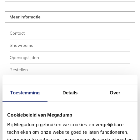
Meer informatie
Contact
Showrooms
Openingstijden
Bestellen
Betalen
Toestemming
Details
Over
Bezorgen / Afhalen
Annuleren / Retourneren
Cookiebeleid van Megadump
Garantie / Klachten
Bij Megadump gebruiken we cookies en vergelijkbare
Service Aanvraag
technieken om onze website goed te laten functioneren,
je ervaring te verbeteren, en gepersonaliseerde inhoud en