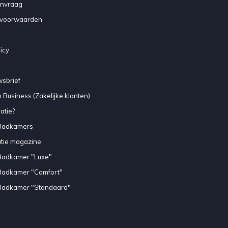
anvraag
voorwaarden
icy
sbrief
 Business (Zakelijke klanten)
atie?
Badkamers
atie magazine
Badkamer "Luxe"
Badkamer "Comfort"
Badkamer "Standaard"