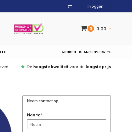
Inloggen
0,00
0
EER....
MERKEN
KLANTENSERVICE
oven
De
hoogste kwaliteit
voor de
laagste prijs
Neem contact op
Naam:
*