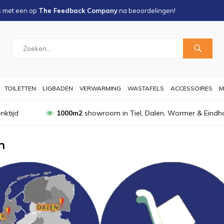
s met een
op
The Feedback Company
na
beoordelingen!
TOILETTEN
LIGBADEN
VERWARMING
WASTAFELS
ACCESSOIRES
M
nktijd
1000m2
showroom in Tiel, Dalen, Wormer & Eindh
n