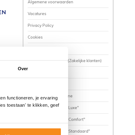
Algemene voorwaarden
EN
Vacatures
Privacy Policy
Cookies
Onze nieuwsbrief
Business to Business (Zakelijke klanten)
Over
Meer inspiratie?
Complete Badkamers
Ons inspiratie magazine
n functioneren, je ervaring
es toestaan' te klikken, geef
Complete Badkamer "Luxe"
Complete Badkamer "Comfort"
Complete Badkamer "Standaard"