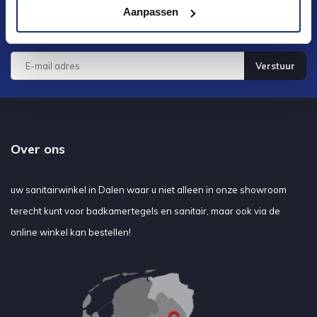
Aanpassen
Blijf op de hoogte van het laatste nieuws en
ontwikkelingen
Verstuur
Over ons
uw sanitairwinkel in Dalen waar u niet alleen in onze showroom
terecht kunt voor badkamertegels en sanitair, maar ook via de
online winkel kan bestellen!