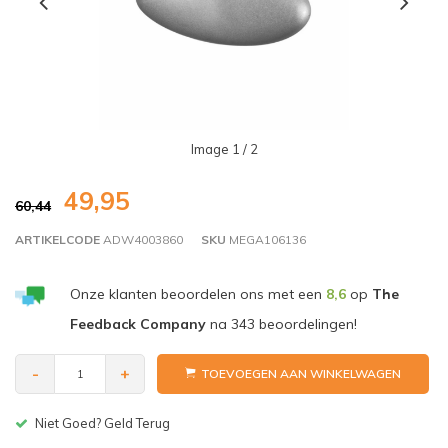
Image
1
/ 2
49,95
60,44
ARTIKELCODE
ADW4003860
SKU
MEGA106136
Onze klanten beoordelen ons met een
8,6
op
The
Feedback Company
na
343
beoordelingen!
-
+
TOEVOEGEN AAN WINKELWAGEN
Niet Goed? Geld Terug