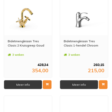
Bidetmengkraan Tres
Bidetmengkraan Tres
Clasic 2 Kruisgreep Goud
Clasic 1-hendel Chroom
3 weken
3 weken
428,34
260,15
354,00
215,00
Meer info
Meer info