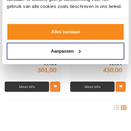
gebruik van alle cookies zoals beschreven in ons beleid.
Alles toestaan
Bidetmengkraan Tres
Bidetmengkraan Tres
Clasic 1-hendel Verouderd
Clasic 1-hendel Goud
Messing Mat
Aanpassen
3 weken
3 weken
364,21
520,30
301,00
430,00
Meer info
Meer info