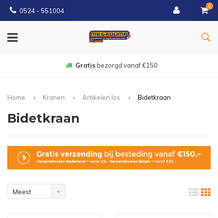
0
0524 - 551004
Gratis
bezorgd vanaf €150
Home
Kranen
Artikelen los
Bidetkraan
Bidetkraan
Meest
bekeken