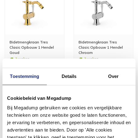
Bidetmengkraan Tres
Bidetmengkraan Tres
Clasic Opbouw 1 Hendel
Clasic Opbouw 1 Hendel
Goud
Chroom
3 weken
3 weken
588,06
294,03
Toestemming
Details
Over
486,00
243,00
Meer info
Meer info
Cookiebeleid van Megadump
Bij Megadump gebruiken we cookies en vergelijkbare
technieken om onze website goed te laten functioneren,
je ervaring te verbeteren, en gepersonaliseerde inhoud en
advertenties aan te bieden. Door op 'Alle cookies
toestaan' te klikken, geef je toestemming voor het