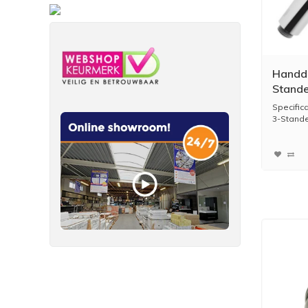
Handdo
Stande
Chroo
Specific
3-Standen