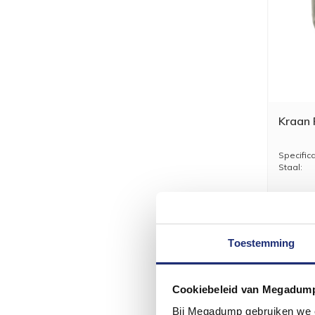
Kraan 
Specific
Staal:
- Merk: T
- ...
Toestemming
Cookiebeleid van Megadum
Bij Megadump gebruiken we co