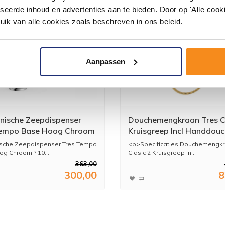
seerde inhoud en advertenties aan te bieden. Door op 'Alle cooki
uik van alle cookies zoals beschreven in ons beleid.
Aanpassen
onische Zeepdispenser
Douchemengkraan Tres Cl
Tempo Base Hoog Chroom
Kruisgreep Incl Handdou
Steun Goud
ische Zeepdispenser Tres Tempo
<p>Specificaties Douchemengkr
g Chroom ? 10...
Clasic 2 Kruisgreep In...
363,00
300,00
8