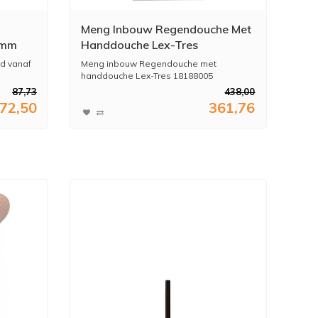
Meng Inbouw Regendouche Met
 mm
Handdouche Lex-Tres
d vanaf
Meng inbouw Regendouche met
handdouche Lex-Tres 18188005
Dez...
87,73
438,00
72,50
361,76