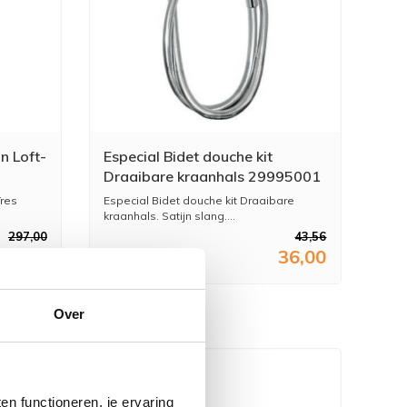
n Loft-
Especial Bidet douche kit
Draaibare kraanhals 29995001
res
Especial Bidet douche kit Draaibare
kraanhals. Satijn slang....
297,00
43,56
45,28
36,00
Over
n functioneren, je ervaring