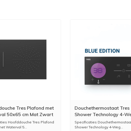
ouche Tres Plafond met
Douchethermostaat Tres
al 50x65 cm Mat Zwart
Shower Technology 4-W
Inbouw Zwart Chrome
aties Hoofddouche Tres Plafond
Specificaties Douchethermostaa
et Waterval 5...
Shower Technology 4-Weg...