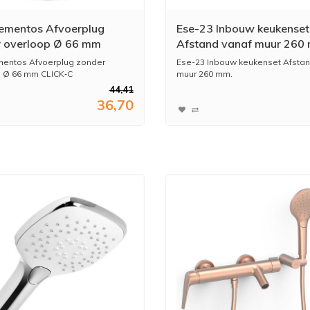
ementos Afvoerplug
Ese-23 Inbouw keukenset
 overloop Ø 66 mm
Afstand vanaf muur 260
?CLACK 13454030
123215
entos Afvoerplug zonder
Ese-23 Inbouw keukenset Afstan
 Ø 66 mm CLICK‑C
muur 260 mm.
44,41
36,70