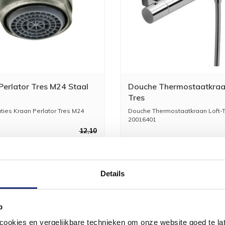
Perlator Tres M24 Staal
Douche Thermostaatkraa
Tres
aties Kraan Perlator Tres M24
Douche Thermostaatkraan Loft-T
20016401
res
Hoge kwaliteit do...
12,10
10,00
2
Details
p
okies en vergelijkbare technieken om onze website goed te late