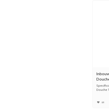
Inbouw
Douch
Specific
Douche T