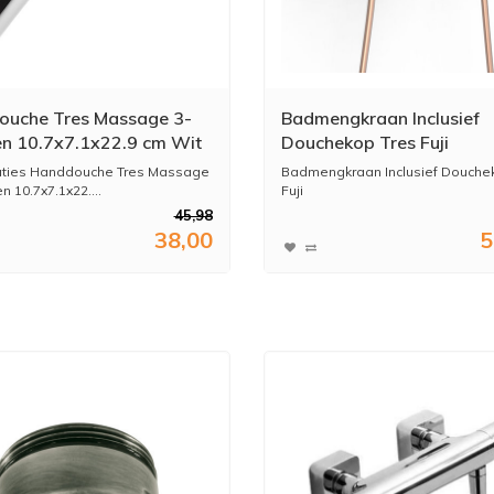
uche Tres Massage 3-
Badmengkraan Inclusief
n 10.7x7.1x22.9 cm Wit
Douchekop Tres Fuji
m
aties Handdouche Tres Massage
Badmengkraan Inclusief Douche
 10.7x7.1x22....
Fuji
45,98
38,00
5
* Merk: ...