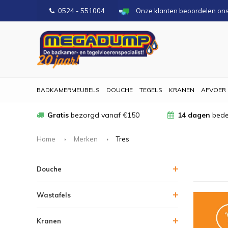
0524 - 551004
Onze klanten beoordelen on
BADKAMERMEUBELS
DOUCHE
TEGELS
KRANEN
AFVOER
Gratis
bezorgd vanaf €150
14 dagen
bede
Home
Merken
Tres
Douche
Wastafels
Kranen