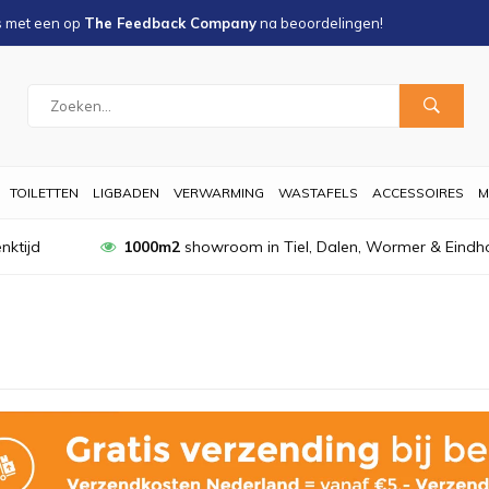
s met een
op
The Feedback Company
na
beoordelingen!
TOILETTEN
LIGBADEN
VERWARMING
WASTAFELS
ACCESSOIRES
M
nktijd
1000m2
showroom in Tiel, Dalen, Wormer & Eindh