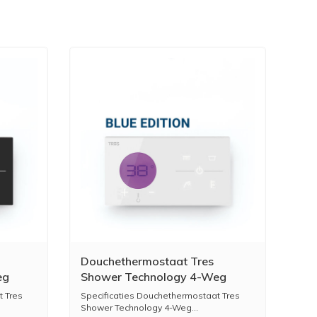
Douchethermostaat Tres
eg
Shower Technology 4-Weg
Inbouw Wit Chrome
t Tres
Specificaties Douchethermostaat Tres
Shower Technology 4-Weg...