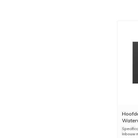
Hoofdd
Waterv
Specific
Inbouw m