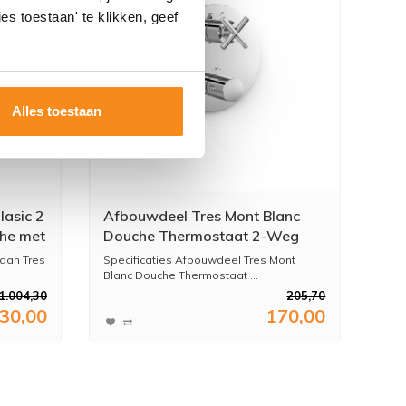
es toestaan' te klikken, geef
Alles toestaan
asic 2
Afbouwdeel Tres Mont Blanc
che met
Douche Thermostaat 2-Weg
Kruisgreep Chroom
aan Tres
Specificaties Afbouwdeel Tres Mont
Blanc Douche Thermostaat ...
1.004,30
205,70
30,00
170,00