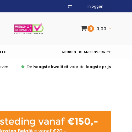
Inloggen
0,00
0
EER....
MERKEN
KLANTENSERVICE
oven
De
hoogste kwaliteit
voor de
laagste prijs