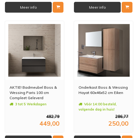
Meer info
Meer info
AKTIE! Badmeubel Boss &
Onderkast Boss & Wessing
Wessing Paris 100 cm
Hayat 60x46x52 cm Eiken
Compleet Geleverd
Hoogglans Antraciet (1 of 2
3 tot 5 Werkdagen
Vóór 14:00 besteld,
kraangaten)
volgende dag in huis!
482,79
286,77
449,00
250,00