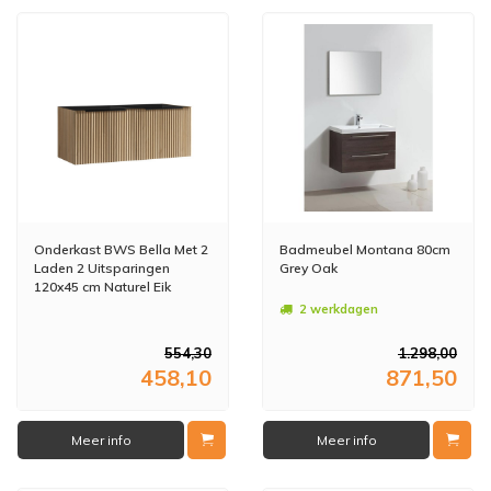
Onderkast BWS Bella Met 2
Badmeubel Montana 80cm
Laden 2 Uitsparingen
Grey Oak
120x45 cm Naturel Eik
2 werkdagen
554,30
1.298,00
458,10
871,50
Meer info
Meer info