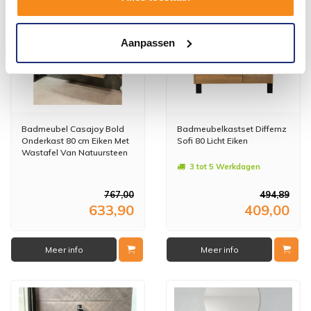
Aanpassen
Badmeubel Casajoy Bold
Badmeubelkastset Differnz
Onderkast 80 cm Eiken Met
Sofi 80 Licht Eiken
Wastafel Van Natuursteen
2 Lades
3 tot 5 Werkdagen
767,00
494,89
633,90
409,00
Meer info
Meer info