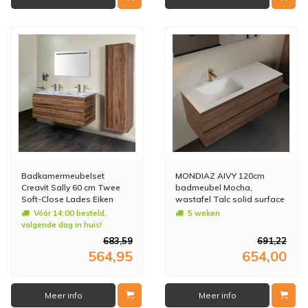
Badkamermeubelset
MONDIAZ AIVY 120cm
Creavit Sally 60 cm Twee
badmeubel Mocha,
Soft-Close Lades Eiken
wastafel Talc solid surface
links 1 kraangat (AI-
Vóór 14:00 besteld,
5 weken
351631TALC-SI - AI-
volgende dag in huis!
M120MOLI)
683,59
691,22
564,95
654,00
Meer info
Meer info