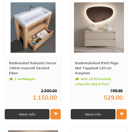
Badmeubel Robusta Senza
Badmeubelset BWS Riga
100cm massief Geolied
Met Topplaat 120 cm
Eiken
Kasjmier
2 werkdagen
Vóór 14:00 besteld,
volgende dag in huis!
2.300,00
799,95
1.150,00
529,00
Meer info
Meer info