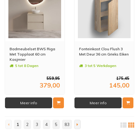
Badmeubelset BWS Riga
Fonteinkast Clou Flush 3
Met Topplaat 60 cm
Met Deur 36 cm Grieks Eiken
Kasjmier
5 tot 8 Dagen
3 tot 5 Werkdagen
559,95
175,45
379,00
145,00
Meer info
Meer info
1
2
3
4
5
83