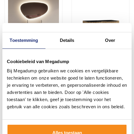
Toestemming
Details
Over
Badmeubelset BWS Riga
Onderkast Wiesbaden
Cookiebeleid van Megadump
Met Topplaat 120 cm
Ribbella Met 2 Laden 2
Walnoot
Uitsparingen 120x45 cm
Bij Megadump gebruiken we cookies en vergelijkbare
Naturel Eik
Vóór 14:00 besteld,
Vóór 14:00 besteld,
technieken om onze website goed te laten functioneren,
volgende dag in huis!
volgende dag in huis!
je ervaring te verbeteren, en gepersonaliseerde inhoud en
799,95
615,90
advertenties aan te bieden. Door op 'Alle cookies
529,00
509,00
toestaan' te klikken, geef je toestemming voor het
gebruik van alle cookies zoals beschreven in ons beleid.
Meer info
Meer info
Alles toestaan