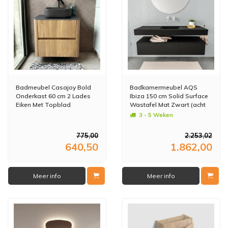
Badmeubel Casajoy Bold
Badkamermeubel AQS
Onderkast 60 cm 2 Lades
Ibiza 150 cm Solid Surface
Eiken Met Topblad
Wastafel Mat Zwart (acht
Donkergrijs
varianten)
3 - 5 Weken
775,00
2.253,02
640,50
1.862,00
Meer info
Meer info