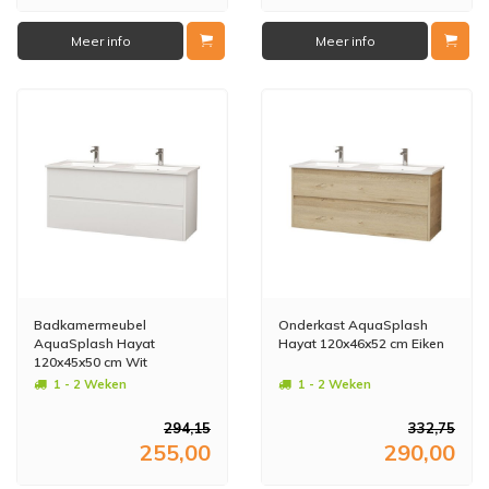
Meer info
Meer info
Badkamermeubel
Onderkast AquaSplash
AquaSplash Hayat
Hayat 120x46x52 cm Eiken
120x45x50 cm Wit
1 - 2 Weken
1 - 2 Weken
294,15
332,75
255,00
290,00