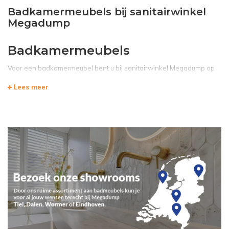
Badkamermeubels bij sanitairwinkel
Megadump
Badkamermeubels
Voor een badkamermeubel bent u bij s
anitairwinkel Megadump
op
de juiste plek. Of het nu om wastafelmeubel, een wastafelonderkast
Lees meer
of een spiegelkast; een badkamermeubel koopt u niet alsof u een
brood in de winkel koopt. Het is afhankelijk van uw smaak, de
kwaliteit en natuurlijk of deze voordelig genoeg is. Wist u dat de
prijs/kwaliteit verhouding enorm verschilt bij badkamermeubels?
Hoe weet u nou of u niet alleen goedkoop uit bent, maar ook voor
kwaliteit gaat?
Waar moet ik op letten bij de
aanschaf van een badmeubel?
Een badkamermeubel, of het nu om een
spiegelkast
gaat of een
onderkast voor de wastafel
, verschilt in kwaliteit door het gebruik
van de materialen. Veel badmeubels zijn van MDF gemaakt in