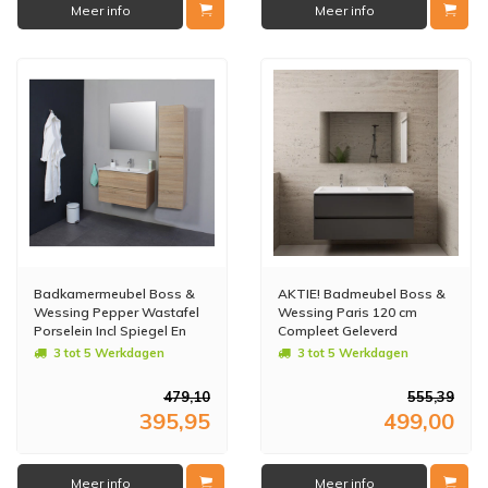
Meer info
Meer info
Badkamermeubel Boss &
AKTIE! Badmeubel Boss &
Wessing Pepper Wastafel
Wessing Paris 120 cm
Porselein Incl Spiegel En
Compleet Geleverd
Kraangat 80x55x46 cm
Hoogglans Antraciet (2
3 tot 5 Werkdagen
3 tot 5 Werkdagen
Eiken
kraangaten)
479,10
555,39
395,95
499,00
Meer info
Meer info