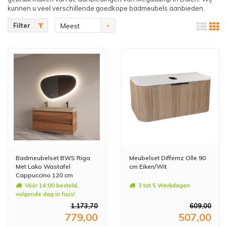
kunnen u veel verschillende goedkope badmeubels aanbieden.
Filter
Meest
bekeken
Badmeubelset BWS Riga
Meubelset Differnz Olle 90
Met Lako Wastafel
cm Eiken/Wit
Cappuccino 120 cm
Walnoot
Vóór 14:00 besteld,
3 tot 5 Werkdagen
volgende dag in huis!
1.173,70
609,00
779,00
507,00