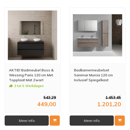
AKTIE! Badmeubel Boss &
Badkamermeubelset
Wessing Paris 120 cm Met
Sanimar Murcia 120 cm
Topplaat Mat Zwart
Inclusief Spiegelkast
Rustiek Eiken Licht
3 tot 5 Werkdagen
543,29
1.453,45
449,00
1.201,20
Meer info
Meer info