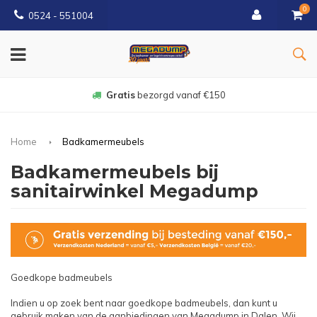
0
0524 - 551004
Gratis
bezorgd vanaf €150
Home
Badkamermeubels
Badkamermeubels bij
sanitairwinkel Megadump
Goedkope badmeubels
Indien u op zoek bent naar goedkope badmeubels, dan kunt u
gebruik maken van de aanbiedingen van Megadump in Dalen. Wij