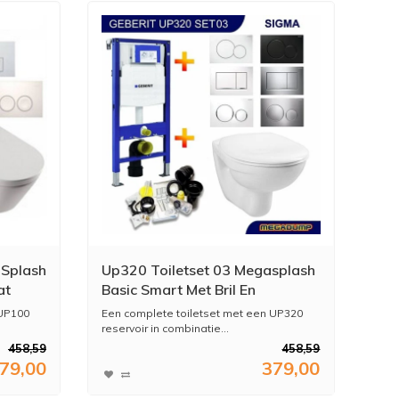
 Splash
Up320 Toiletset 03 Megasplash
at
Basic Smart Met Bril En
Drukplaat
 UP100
Een complete toiletset met een UP320
reservoir in combinatie...
458,59
458,59
79,00
379,00