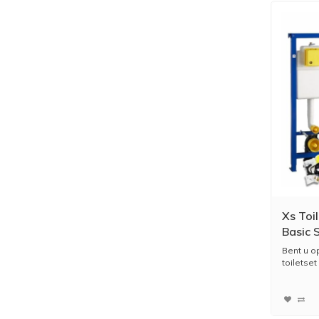
Xs Toi
Basic 
Drukpl
Bent u o
toiletset