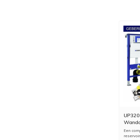
UP320 
Wandcl
Sigma 
Een comp
reservoir