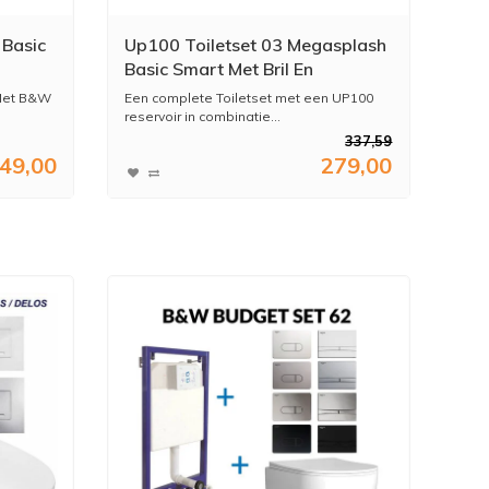
 Basic
Up100 Toiletset 03 Megasplash
Basic Smart Met Bril En
Drukplaat
 Met B&W
Een complete Toiletset met een UP100
reservoir in combinatie...
337,59
49,00
279,00