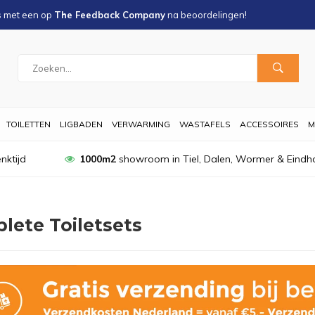
s met een
op
The Feedback Company
na
beoordelingen!
TOILETTEN
LIGBADEN
VERWARMING
WASTAFELS
ACCESSOIRES
M
nktijd
1000m2
showroom in Tiel, Dalen, Wormer & Eindh
lete Toiletsets