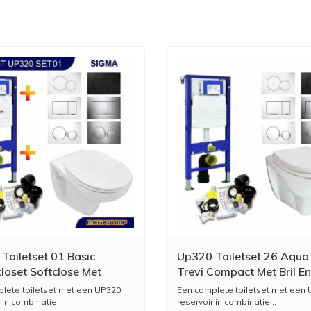
Toiletset 01 Basic
Up320 Toiletset 26 Aqua
oset Softclose Met
Trevi Compact Met Bril En
Drukplaat
Drukplaat
lete toiletset met een UP320
Een complete toiletset met een
 in combinatie...
reservoir in combinatie...