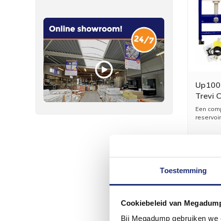
Up100 
Trevi 
Drukpl
Een comp
reservoir
Toestemming
Cookiebeleid van Megadum
Bij Megadump gebruiken we co