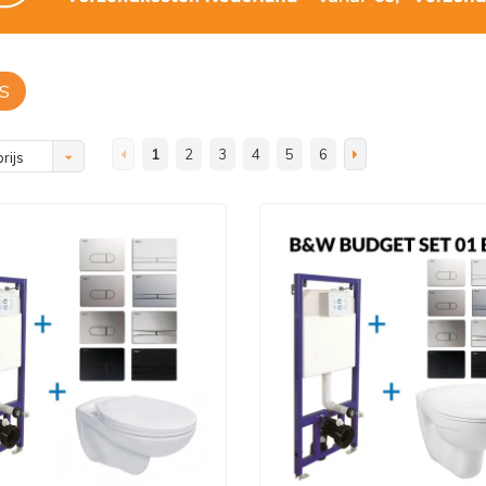
S
1
2
3
4
5
6
rijs