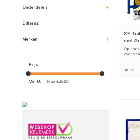
Onderdelen
Differnz
XS Toi
Merken
met Ar
Op zoek 
voor een 
Prijs
Min
€0
Max
€3500