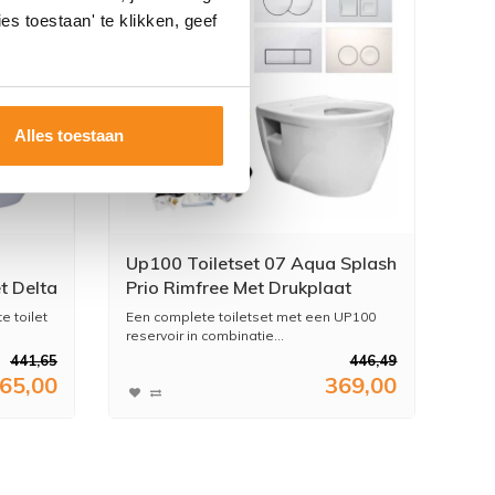
es toestaan' te klikken, geef
Alles toestaan
Up100 Toiletset 07 Aqua Splash
t Delta
Prio Rimfree Met Drukplaat
e toilet
Een complete toiletset met een UP100
reservoir in combinatie...
441,65
446,49
65,00
369,00