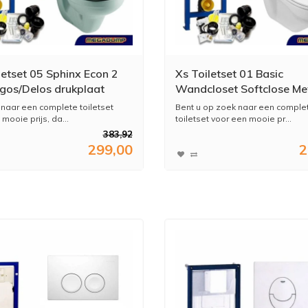
letset 05 Sphinx Econ 2
Xs Toiletset 01 Basic
gos/Delos drukplaat
Wandcloset Softclose Me
Argos/Delos Drukplaat
naar een complete toiletset
Bent u op zoek naar een comple
mooie prijs, da...
toiletset voor een mooie pr...
383,92
299,00
2