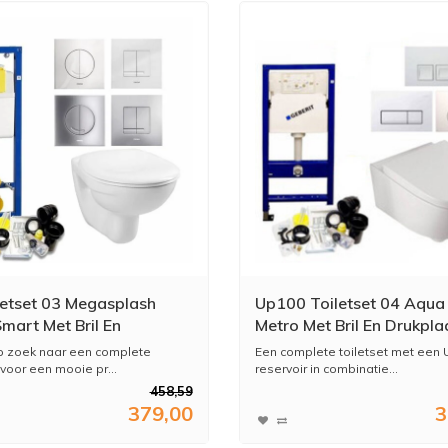
letset 03 Megasplash
Up100 Toiletset 04 Aqua
Smart Met Bril En
Metro Met Bril En Drukpla
aat
p zoek naar een complete
Een complete toiletset met een
 voor een mooie pr...
reservoir in combinatie...
458,59
379,00
3