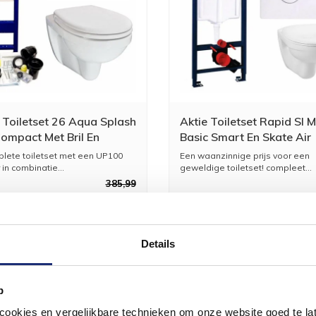
Toiletset 26 Aqua Splash
Aktie Toiletset Rapid Sl 
Compact Met Bril En
Basic Smart En Skate Air
aat
Drukplaat
lete toiletset met een UP100
Een waanzinnige prijs voor een
 in combinatie...
geweldige toiletset! compleet...
385,99
319,00
3
Details
p
okies en vergelijkbare technieken om onze website goed te late