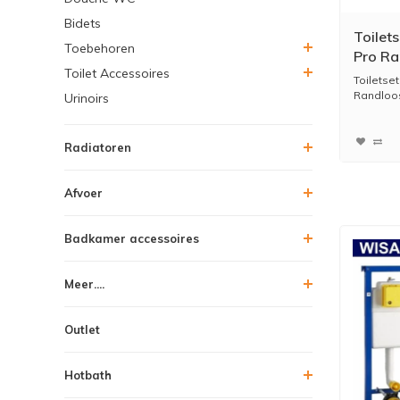
Bidets
Toilet
Toebehoren
Pro Ra
Toilet Accessoires
Drukpl
Toiletse
Randloos
Urinoirs
Radiatoren
Afvoer
Badkamer accessoires
Meer....
Outlet
Hotbath