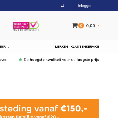
Inloggen
0,00
0
EER....
MERKEN
KLANTENSERVICE
oven
De
hoogste kwaliteit
voor de
laagste prijs