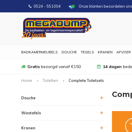
0524 - 551004
Onze klanten beoordelen on
BADKAMERMEUBELS
DOUCHE
TEGELS
KRANEN
AFVOER
Gratis
bezorgd vanaf €150
14 dagen
bede
Home
Toiletten
Complete Toiletsets
Comp
Douche
Wastafels
Kranen