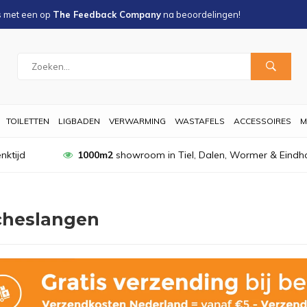
s met een
op
The Feedback Company
na
beoordelingen!
TOILETTEN
LIGBADEN
VERWARMING
WASTAFELS
ACCESSOIRES
M
nktijd
1000m2
showroom in Tiel, Dalen, Wormer & Eindh
heslangen