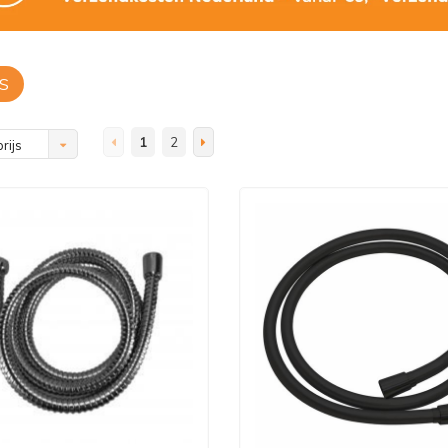
S
1
2
rijs