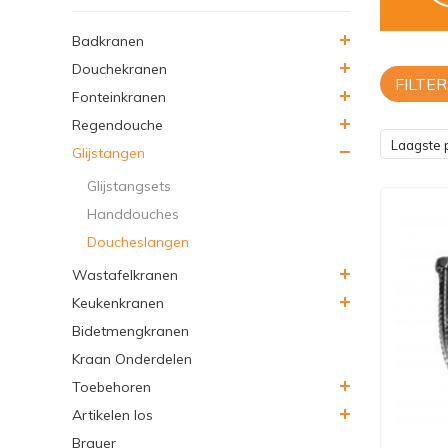
Badkranen
Douchekranen
FILTER
Fonteinkranen
Regendouche
Laagste p
Glijstangen
Glijstangsets
Handdouches
Doucheslangen
Wastafelkranen
Keukenkranen
Bidetmengkranen
Kraan Onderdelen
Toebehoren
Artikelen los
Brauer