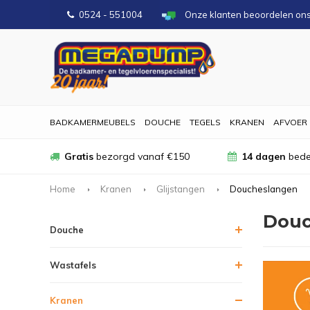
0524 - 551004
Onze klanten beoordelen on
BADKAMERMEUBELS
DOUCHE
TEGELS
KRANEN
AFVOER
Gratis
bezorgd vanaf €150
14 dagen
bede
Home
Kranen
Glijstangen
Doucheslangen
Douc
Douche
Wastafels
Kranen