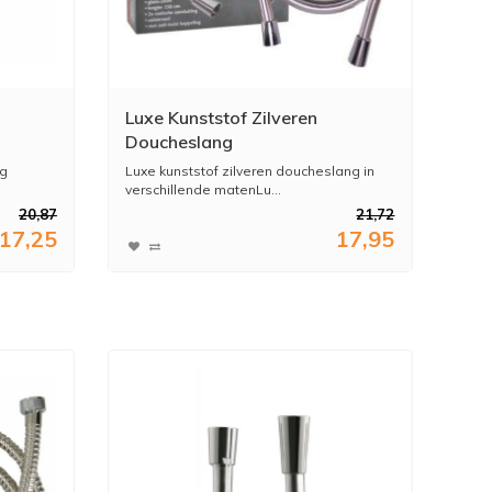
Luxe Kunststof Zilveren
Doucheslang
g
Luxe kunststof zilveren doucheslang in
verschillende matenLu...
20,87
21,72
17,25
17,95