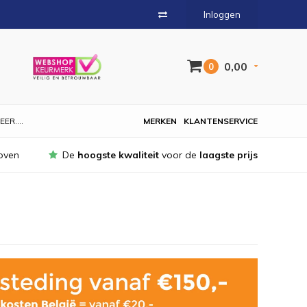
Inloggen
0,00
0
EER....
MERKEN
KLANTENSERVICE
oven
De
hoogste kwaliteit
voor de
laagste prijs