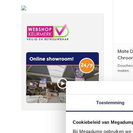
Mate D
Chroo
Douchesl
maten.
Toestemming
Cookiebeleid van Megadum
Bij Megadump gebruiken we co