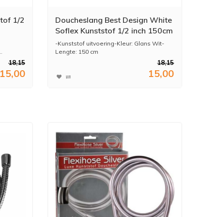
tof 1/2
Doucheslang Best Design White
Soflex Kunststof 1/2 inch 150cm
Glans Wit
-Kunststof uitvoering-Kleur: Glans Wit-
.
Lengte: 150 cm
-1/2" ...
18,15
18,15
15,00
15,00