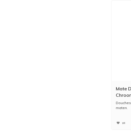
Mate D
Chroo
Douchesl
maten.