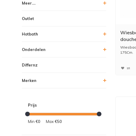
Meer....
Outlet
Wiesb
Hotbath
douch
Wiesbad
Onderdelen
175Cm.
Differnz
Merken
Prijs
Min
€0
Max
€50