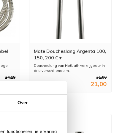
bbel
Mate Doucheslang Argenta 100,
150, 200 Cm
hoge
Doucheslang van Hotbath verkrijgbaar in
drie verschillende m...
24,19
31,00
19,99
21,00
Over
n functioneren, je ervaring