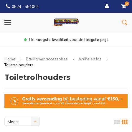
0
0524 - 551004
Gratis
bezorgd vanaf €150
Home
Badkamer accessoires
Artikelen los
Toiletrolhouders
Toiletrolhouders
Meest
bekeken