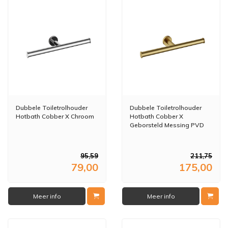
Dubbele Toiletrolhouder
Dubbele Toiletrolhouder
Hotbath Cobber X Chroom
Hotbath Cobber X
Geborsteld Messing PVD
95,59
211,75
79,00
175,00
Meer info
Meer info