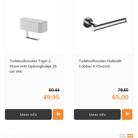
Toiletrolhouder Tiger 2-
Toiletrolhouder Hotbath
Store met Opbergbakje 25
Cobber X Chroom
cm Wit
60,44
78,65
49,95
65,00
Meer info
Meer info