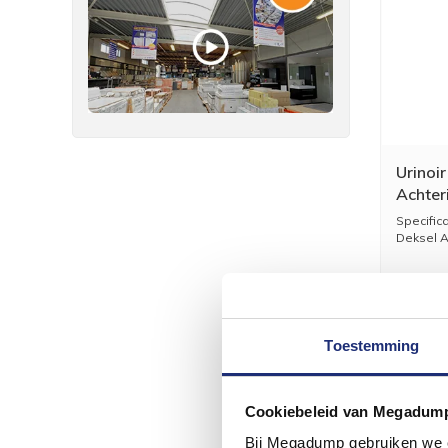
Urinoi
Achter
Specifica
Deksel Ac
Toestemming
Cookiebeleid van Megadum
Bij Megadump gebruiken we co