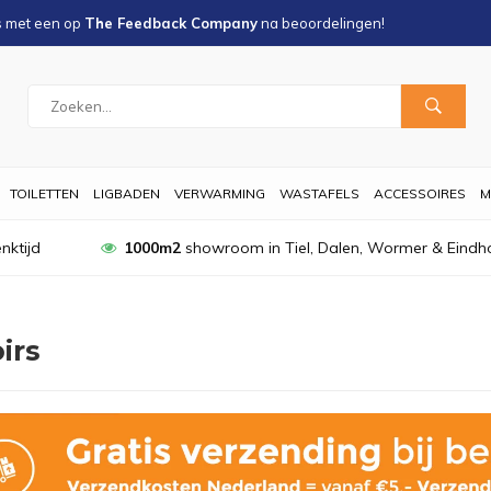
s met een
op
The Feedback Company
na
beoordelingen!
TOILETTEN
LIGBADEN
VERWARMING
WASTAFELS
ACCESSOIRES
M
nktijd
1000m2
showroom in Tiel, Dalen, Wormer & Eindh
irs