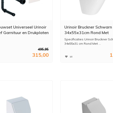
wset Universeel Urinoir
Urinoir Bruckner Schwarn
ef Garnituur en Drukplaten
34x55x31cm Rond Met
Achterinlaat Wit
Specificaties Urinoir Bruckner S
34x55x31 cm Rond Met ...
495,95
315,00
1