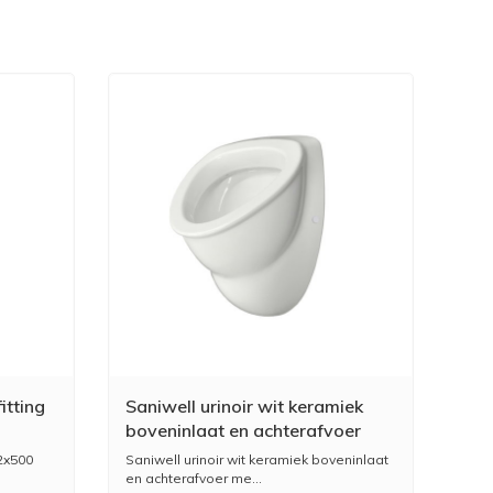
itting
Saniwell urinoir wit keramiek
boveninlaat en achterafvoer
met sifon
32x500
Saniwell urinoir wit keramiek boveninlaat
en achterafvoer me...