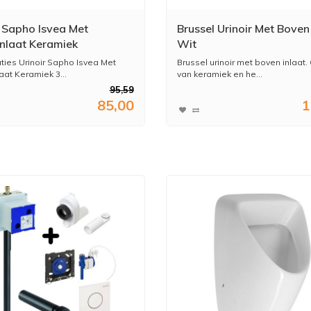
r Sapho Isvea Met
Brussel Urinoir Met Boven
nlaat Keramiek
Wit
x31 Cm Wit
aties Urinoir Sapho Isvea Met
Brussel urinoir met boven inlaat
aat Keramiek 3...
van keramiek en he...
95,59
85,00
1