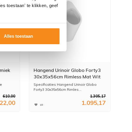
es toestaan' te klikken, geef
Alles toestaan
amiek
Hangend Urinoir Globo Forty3
30x35x56cm Rimless Mat Wit
5 cm
ge
Specificaties Hangend Urinoir Globo
Forty3 30x35x56cm Rimles...
610,00
1.305,17
22,00
1.095,17