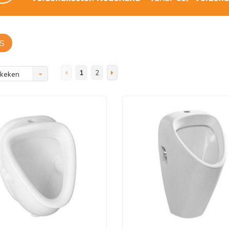
S
1
2
ekeken