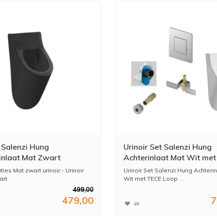
r Salenzi Hung
Urinoir Set Salenzi Hung
inlaat Mat Zwart
Achterinlaat Mat Wit me
Solid Drukplaat Metaal
ties Mat zwart urinoir:- Urinoir
Urinoir Set Salenzi Hung Achteri
art
Wit met TECE Loop ...
499,00
479,00
7