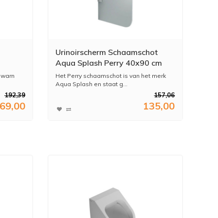
Urinoirscherm Schaamschot
Aqua Splash Perry 40x90 cm
Melkglas Wit
chwarn
Het Perry schaamschot is van het merk
Aqua Splash en staat g...
192,39
157,06
69,00
135,00