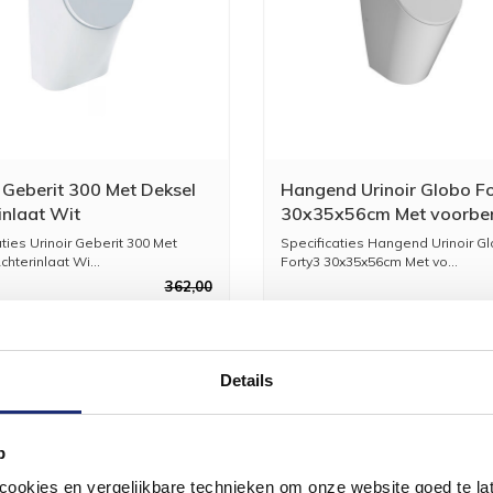
r Geberit 300 Met Deksel
Hangend Urinoir Globo F
inlaat Wit
30x35x56cm Met voorber
Gaten Glans Wit
ties Urinoir Geberit 300 Met
Specificaties Hangend Urinoir G
hterinlaat Wi...
Forty3 30x35x56cm Met vo...
362,00
299,00
7
Details
p
okies en vergelijkbare technieken om onze website goed te late