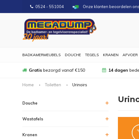
0524 - 551004
Onze klanten beoordelen on
BADKAMERMEUBELS
DOUCHE
TEGELS
KRANEN
AFVOER
Gratis
bezorgd vanaf €150
14 dagen
bede
Home
Toiletten
Urinoirs
Urino
Douche
Wastafels
Kranen