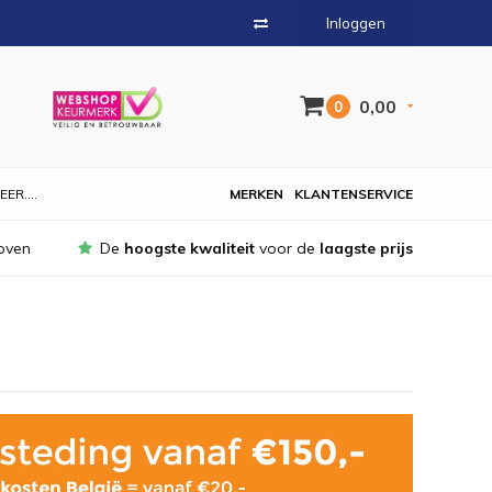
Inloggen
0,00
0
EER....
MERKEN
KLANTENSERVICE
oven
De
hoogste kwaliteit
voor de
laagste prijs