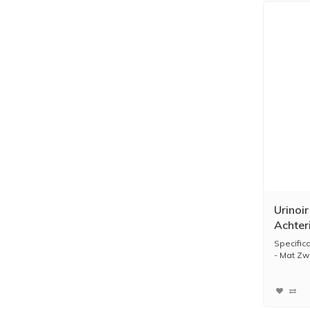
Urinoi
Achter
Specifica
- Mat Zw
- Ac...