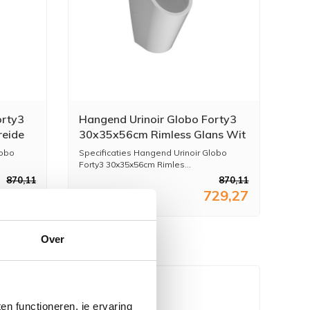
orty3
Hangend Urinoir Globo Forty3
eide
30x35x56cm Rimless Glans Wit
lobo
Specificaties Hangend Urinoir Globo
Forty3 30x35x56cm Rimles...
870,11
870,11
29,27
729,27
Over
n functioneren, je ervaring