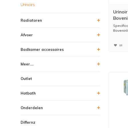
Urinoirs
Urinoi
Boveni
Radiatoren
32x45
Specific
Boveninl
Afvoer
Badkamer accessoires
Meer....
Outlet
Hotbath
Onderdelen
Differnz