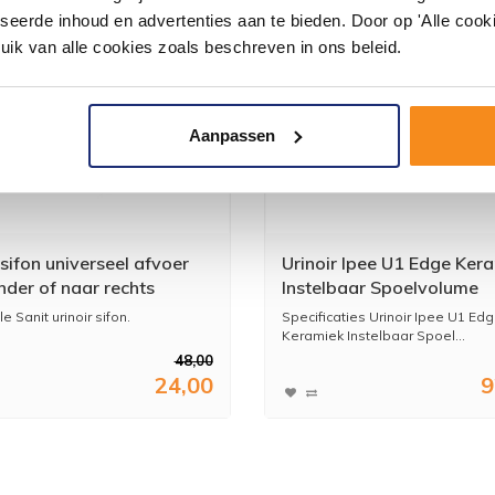
seerde inhoud en advertenties aan te bieden. Door op 'Alle cooki
uik van alle cookies zoals beschreven in ons beleid.
Aanpassen
 sifon universeel afvoer
Urinoir Ipee U1 Edge Ker
nder of naar rechts
Instelbaar Spoelvolume
Achterinlaat 6V 58x37x3
e Sanit urinoir sifon.
Specificaties Urinoir Ipee U1 Ed
Wit
Keramiek Instelbaar Spoel...
48,00
24,00
9