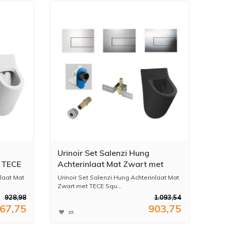
Urinoir Set Salenzi Hung
t TECE
Achterinlaat Mat Zwart met
TECE Square Drukplaat Metaal
nlaat Mat
Urinoir Set Salenzi Hung Achterinlaat Mat
Zwart met TECE Squ...
928,98
1.093,54
67,75
903,75