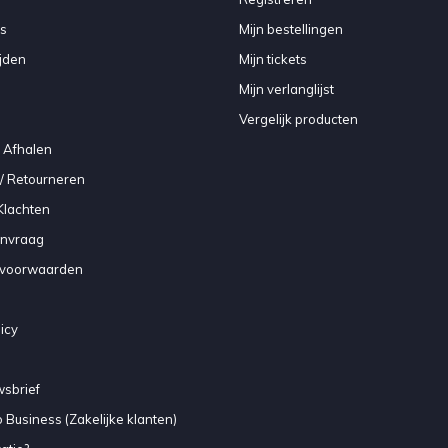
s
Mijn bestellingen
jden
Mijn tickets
Mijn verlanglijst
Vergelijk producten
 Afhalen
/ Retourneren
Klachten
anvraag
voorwaarden
icy
sbrief
 Business (Zakelijke klanten)