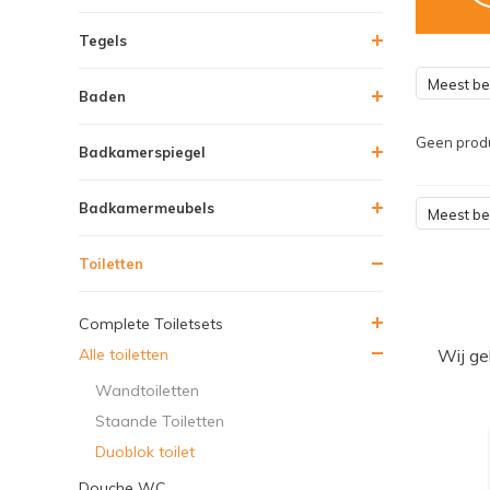
Tegels
Meest b
Baden
Geen produ
Badkamerspiegel
Badkamermeubels
Meest b
Toiletten
Complete Toiletsets
Alle toiletten
Wij ge
Wandtoiletten
Staande Toiletten
Duoblok toilet
Douche WC