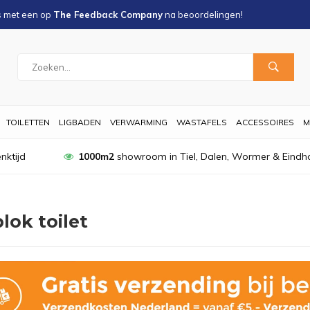
s met een
op
The Feedback Company
na
beoordelingen!
TOILETTEN
LIGBADEN
VERWARMING
WASTAFELS
ACCESSOIRES
M
nktijd
1000m2
showroom in Tiel, Dalen, Wormer & Eindh
lok toilet