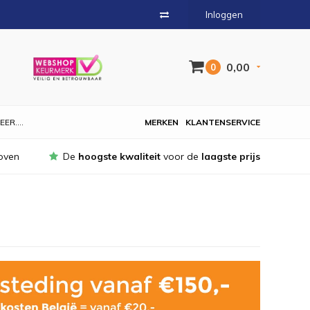
Inloggen
0,00
0
EER....
MERKEN
KLANTENSERVICE
oven
De
hoogste kwaliteit
voor de
laagste prijs