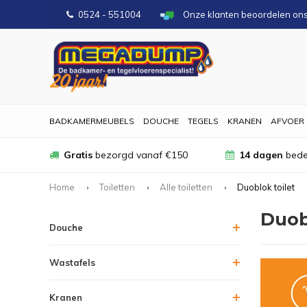
0524 - 551004
Onze klanten beoordelen on
BADKAMERMEUBELS
DOUCHE
TEGELS
KRANEN
AFVOER
Gratis
bezorgd vanaf €150
14 dagen
bede
Home
Toiletten
Alle toiletten
Duoblok toilet
Duob
Douche
Wastafels
Kranen