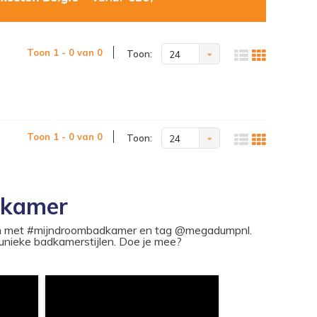
Toon 1 - 0 van 0
Toon:
24
Toon 1 - 0 van 0
Toon:
24
dkamer
ram met #mijndroombadkamer en tag @megadumpnl.
nieke badkamerstijlen. Doe je mee?