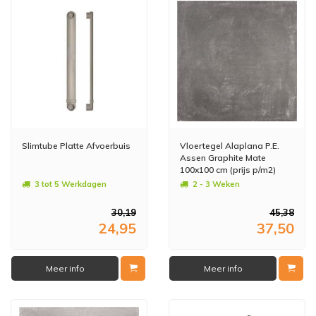
Slimtube Platte Afvoerbuis
Vloertegel Alaplana P.E.
Assen Graphite Mate
100x100 cm (prijs p/m2)
3 tot 5 Werkdagen
2 - 3 Weken
30,19
45,38
24,95
37,50
Meer info
Meer info