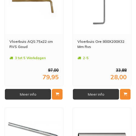
Vloerbuis AQS 75x22 cm
Vloerbuis Ore 800X200X32
RVS Goud
Mm Rvs
3 tot 5 Werkdagen
2-5
97,00
33,88
79,95
28,00
Meer info
Meer info