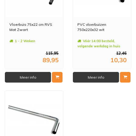
Vloerbuis 75x22 cm RVS
PVC vloerbuizen
Mat Zwart
750x220x32 wit
1 - 2 Weken
Vóór 14:00 besteld,
volgende werkdag in huis
115,95
12,46
89,95
10,30
Meer info
Meer info