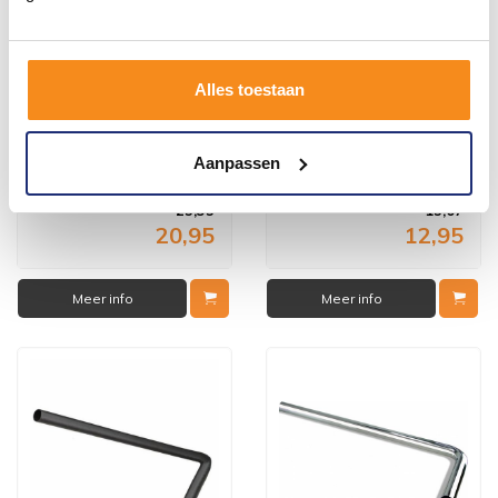
Alles toestaan
Koppel T Stuk t.b.v.
Chroom Aansluitpijpje 3/8-
Vloerbuis Chroom 32 Mm
1/2 Buigb.50Cm
Aanpassen
Vóór 14:00 besteld,
Vóór 14:00 besteld,
volgende werkdag in huis
volgende werkdag in huis
25,35
15,67
20,95
12,95
Meer info
Meer info