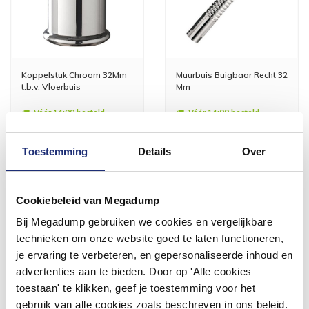
Koppelstuk Chroom 32Mm
Muurbuis Buigbaar Recht 32
t.b.v. Vloerbuis
Mm
Vóór 14:00 besteld,
Vóór 14:00 besteld,
volgende werkdag in huis
volgende werkdag in huis
16,34
24,14
Toestemming
Details
Over
13,50
19,95
Meer info
Meer info
Cookiebeleid van Megadump
Bij Megadump gebruiken we cookies en vergelijkbare
technieken om onze website goed te laten functioneren,
je ervaring te verbeteren, en gepersonaliseerde inhoud en
advertenties aan te bieden. Door op 'Alle cookies
toestaan' te klikken, geef je toestemming voor het
gebruik van alle cookies zoals beschreven in ons beleid.