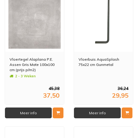
Vloertegel Alaplana P.E.
Vloerbuis AquaSplash
Assen Gris Mate 100x100
75x22 cm Gunmetal
cm (prijs p/m2)
2 - 3 Weken
45,38
36,24
37,50
29,95
Meer info
Meer info