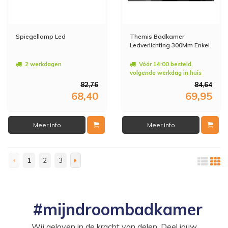
Spiegellamp Led
Themis Badkamer
Ledverlichting 300Mm Enkel
2 werkdagen
Vóór 14:00 besteld,
volgende werkdag in huis
82,76
84,64
68,40
69,95
Meer info
Meer info
1
2
3
#mijndroombadkamer
Wij geloven in de kracht van delen. Deel jouw