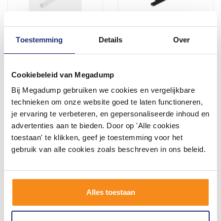
Toestemming
Details
Over
Spiegellamp Sanimex Njoy
Spiegellamp Sanimex Njoy
Noto 40 CM IP44 6 Watt 600
Capo Negro 30 CM IP44 4.8
Lumen Chroom
Watt 200 Lumen Mat Zwart
Cookiebeleid van Megadump
Bij Megadump gebruiken we cookies en vergelijkbare
technieken om onze website goed te laten functioneren,
71,74
71,74
59,29
59,29
je ervaring te verbeteren, en gepersonaliseerde inhoud en
advertenties aan te bieden. Door op 'Alle cookies
toestaan' te klikken, geef je toestemming voor het
Meer info
Meer info
gebruik van alle cookies zoals beschreven in ons beleid.
Alles toestaan