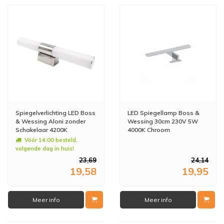
Spiegelverlichting LED Boss
LED Spiegellamp Boss &
& Wessing Aloni zonder
Wessing 30cm 230V 5W
Schakelaar 4200K
4000K Chroom
Vóór 14:00 besteld,
volgende dag in huis!
23,69
24,14
19,58
19,95
Meer info
Meer info