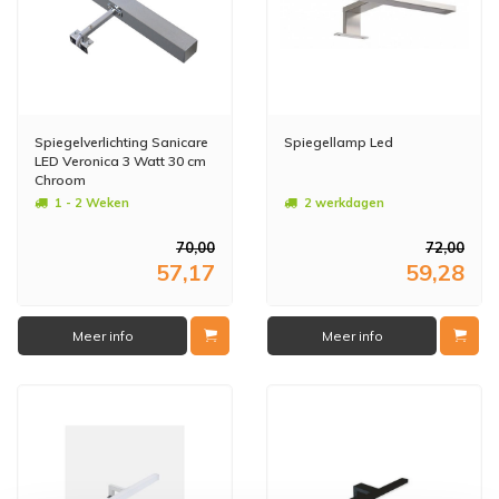
Spiegelverlichting Sanicare
Spiegellamp Led
LED Veronica 3 Watt 30 cm
Chroom
1 - 2 Weken
2 werkdagen
70,00
72,00
57,17
59,28
Meer info
Meer info