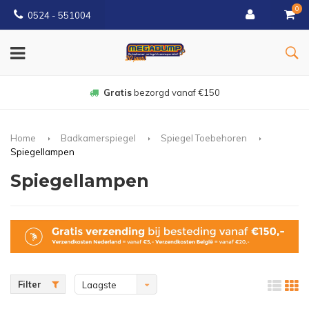
0
0524 - 551004
Gratis
bezorgd vanaf €150
Home
Badkamerspiegel
Spiegel Toebehoren
Spiegellampen
Spiegellampen
Filter
Laagste
prijs