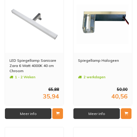
LED Spiegellamp Sanicare
Spiegellamp Halogeen
Zara 6 Watt 4000K 40 cm
Chroom
1 - 2 Weken
2 werkdagen
65,88
50,00
35,94
40,56
Meer info
Meer info