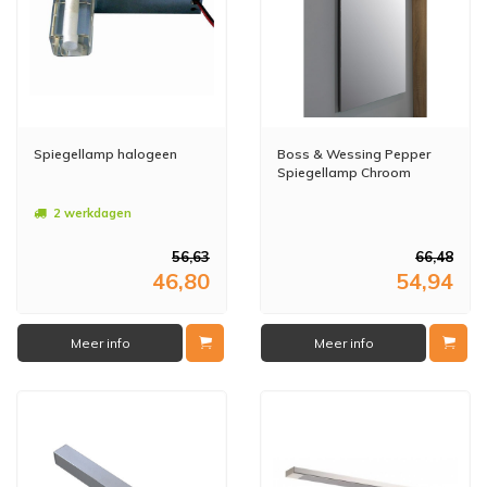
Spiegellamp halogeen
Boss & Wessing Pepper
Spiegellamp Chroom
2 werkdagen
56,63
66,48
46,80
54,94
Meer info
Meer info