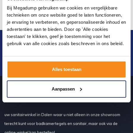
Bij Megadump gebruiken we cookies en vergelijkbare
technieken om onze website goed te laten functioneren,
je ervaring te verbeteren, en gepersonaliseerde inhoud en
advertenties aan te bieden. Door op 'Alle cookies
toestaan' te klikken, geef je toestemming voor het
Blijf op de hoogte van het laatste nieuws en
gebruik van alle cookies zoals beschreven in ons beleid.
ontwikkelingen
Verstuur
Alles toestaan
Aanpassen
Over ons
uw sanitairwinkel in Dalen waar u niet alleen in onze showroom
terecht kunt voor badkamertegels en sanitair, maar ook via de
online winkel kan bestellen!