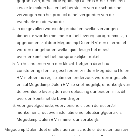
gegrond zijn, behoudt Megadump Dalen B.V. het recht een
keuze te maken tussen het herstellen van de schade, het
vervangen van het product of het vergoeden van de
eventuele minderwaarde.
In die gevallen waarin de producten, welke vervangen
dienen te worden niet meer in het leveringsprogramma zijn
opgenomen, zal door Megadump Dalen B.V. een alternatief
worden aangeboden welke qua design het meest
overeenkomt met het oorspronkelijke artikel.
Na het indienen van een klacht, hetgeen direct na
constatering dient te geschieden, zal door Megadump Dalen
B.V. meteen na registratie een onderzoek worden ingesteld
en zal Megadump Dalen B.V. zo snel mogelijk, afhankelijk van
de eventuele levertijden een oplossing aanbieden, mits dit
overeen komt met de bevindingen.
Voor gevolgschade, voorvloeiend uit een defect en/of
mankement, foutieve installatie en/of plaatsing/gebruik is
Megadump Dalen B.V. nimmer aansprakelijk.
Megadump Dalen doet er alles aan om schade of defecten aan uw