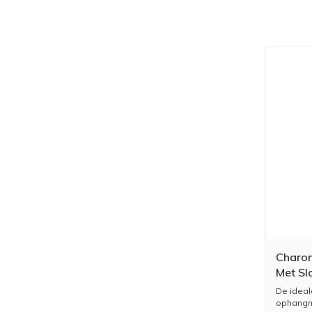
Charon
Met Sl
Chroo
De ideal
ophangma