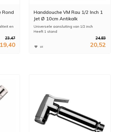
e Rond
Handdouche VM Rau 1/2 Inch 1
Jet Ø 10cm Antikalk
Waterbesparend
liteit en
Universele aansluiting van 1/2 inch
Heeft 1 stand
Kleur:...
23,47
24,83
19,40
20,52