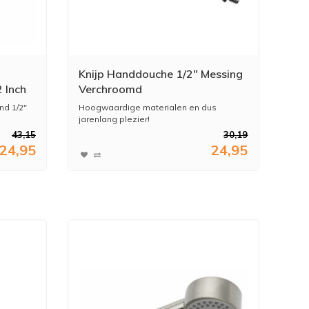
Knijp Handdouche 1/2" Messing
 Inch
Verchroomd
d 1/2"
Hoogwaardige materialen en dus
jarenlang plezier!
43,15
30,19
24,95
24,95