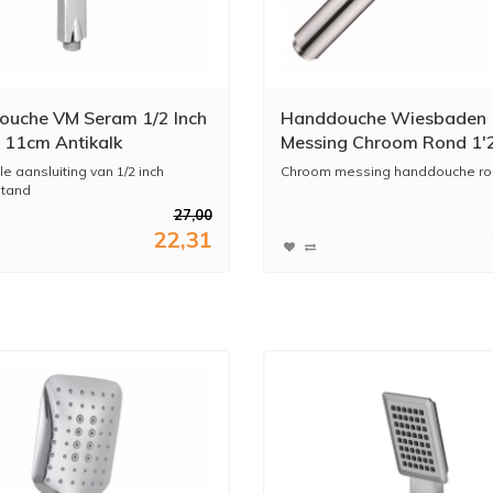
uche VM Seram 1/2 Inch
Handdouche Wiesbaden
Ø 11cm Antikalk
Messing Chroom Rond 1'2
besparend
e aansluiting van 1/2 inch
Chroom messing handdouche ron
stand
27,00
22,31