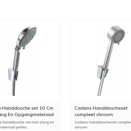
 Handdouche set 10 Cm
Cadans Handdoucheset
ang En Opgangmateriaal
compleet chroom
m
e handdouche set met slang en
Cadans Handdoucheset comple
teriaal perfec...
chroom