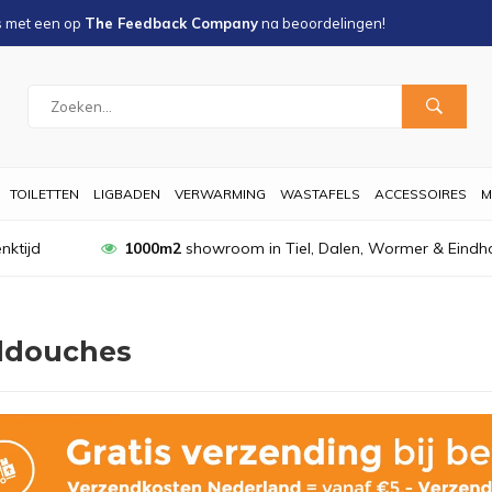
s met een
op
The Feedback Company
na
beoordelingen!
TOILETTEN
LIGBADEN
VERWARMING
WASTAFELS
ACCESSOIRES
M
nktijd
1000m2
showroom in Tiel, Dalen, Wormer & Eindh
douches