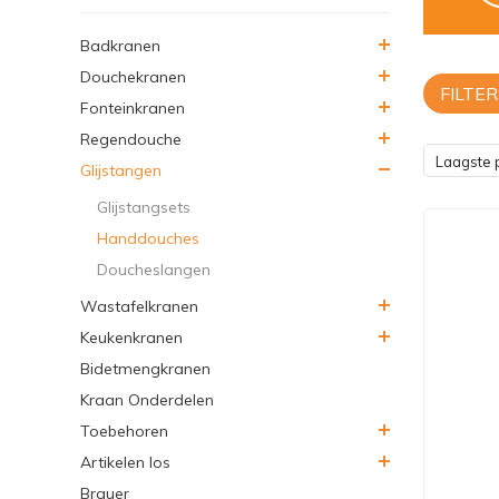
Badkranen
Douchekranen
FILTER
Fonteinkranen
Regendouche
Laagste p
Glijstangen
Glijstangsets
Handdouches
Doucheslangen
Wastafelkranen
Keukenkranen
Bidetmengkranen
Kraan Onderdelen
Toebehoren
Artikelen los
Brauer