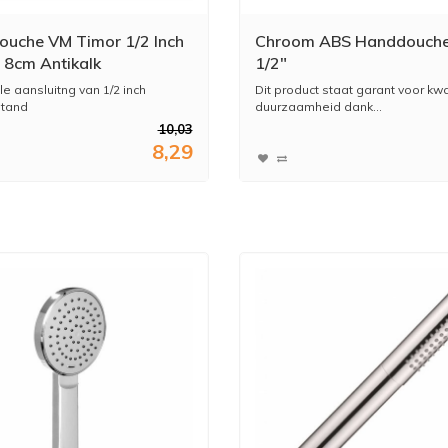
uche VM Timor 1/2 Inch
Chroom ABS Handdouch
Ø 8cm Antikalk
1/2"
besparend
e aansluitng van 1/2 inch
Dit product staat garant voor kwa
stand
duurzaamheid dank...
10,03
8,29