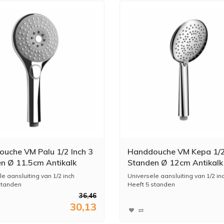
uche VM Palu 1/2 Inch 3
Handdouche VM Kepa 1/2
n Ø 11.5cm Antikalk
Standen Ø 12cm Antikalk
besparend
Waterbesparend
e aansluiting van 1/2 inch
Universele aansluiting van 1/2 in
standen
Heeft 5 standen
Kleu...
36,46
30,13