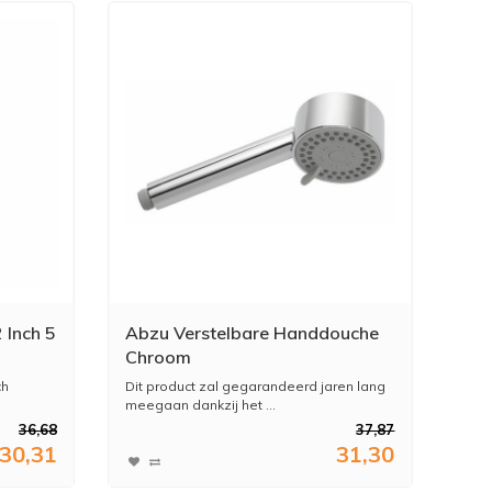
 Inch 5
Abzu Verstelbare Handdouche
Chroom
ch
Dit product zal gegarandeerd jaren lang
meegaan dankzij het ...
36,68
37,87
30,31
31,30