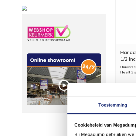
Handdo
1/2 In
Antika
Universel
Heeft 3 
Kleu...
Toestemming
Cookiebeleid van Megadum
Bij Megadump gebruiken we co