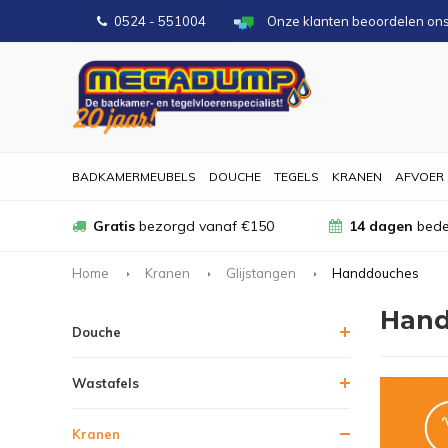
0524 - 551004
Onze klanten beoordelen on
BADKAMERMEUBELS
DOUCHE
TEGELS
KRANEN
AFVOER
Gratis
bezorgd vanaf €150
14 dagen
bede
Home
Kranen
Glijstangen
Handdouches
Hand
Douche
Wastafels
Kranen