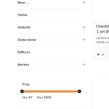
Meer....
Outlet
Handdo
Hotbath
1 Jet 
Water
Universel
Onderdelen
Heeft 1 
Kleur:...
Differnz
Merken
Prijs
Min
€0
Max
€800