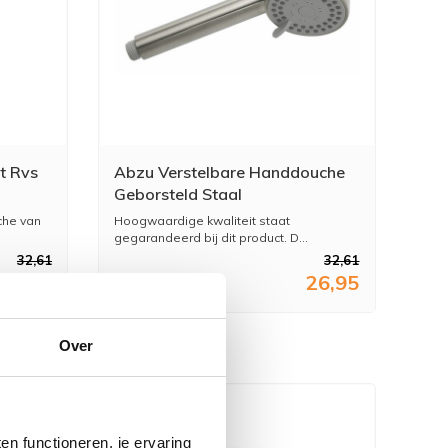
t Rvs
Abzu Verstelbare Handdouche
Geborsteld Staal
che van
Hoogwaardige kwaliteit staat
gegarandeerd bij dit product. D...
32,61
32,61
26,95
26,95
Over
n functioneren, je ervaring