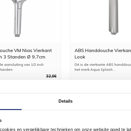
uche VM Nias Vierkant
ABS Handdouche Vierkan
ch 3 Standen Ø 9.7cm
Look
lk Waterbesparend
e aansluiting van 1/2 inch
Dit is de vierkante ABS handdou
standen
het merk Aqua Splash....
32,06
26,49
Details
p
okies en vergelijkbare technieken om onze website goed te late