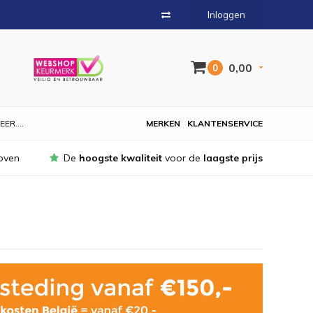
Inloggen
0,00
0
EER....
MERKEN
KLANTENSERVICE
oven
De
hoogste kwaliteit
voor de
laagste prijs