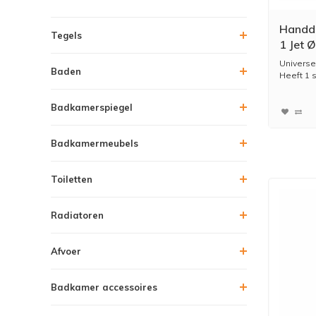
Handdo
Tegels
1 Jet 
Water
Universel
Baden
Heeft 1 
Kleur...
Badkamerspiegel
Badkamermeubels
Toiletten
Radiatoren
Afvoer
Badkamer accessoires