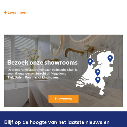
Bent u op zoek naar een reserverolhouder of een losse
Lees meer
toiletborstel? Bij de Megadump vindt u een ruim assortiment aan
toiletaccessoires. Nieuwe accessoires zorgen gelijk voor een luxe
sfeer in uw toilet of badkamer. Voor eventueel advies kunt u altijd
contact opnemen of kom eens langs in onze showroom in Dalen.
Blijf op de hoogte van het laatste nieuws en