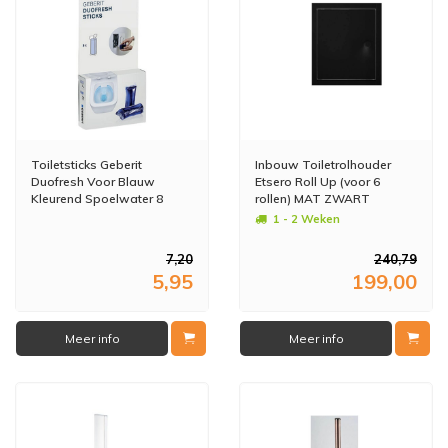
Toiletsticks Geberit
Inbouw Toiletrolhouder
Duofresh Voor Blauw
Etsero Roll Up (voor 6
Kleurend Spoelwater 8
rollen) MAT ZWART
Stuks
1 - 2 Weken
7,20
240,79
5,95
199,00
Meer info
Meer info