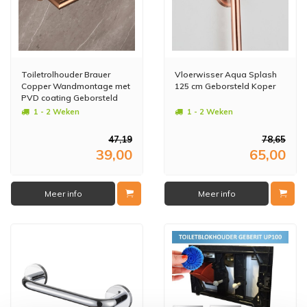
Toiletrolhouder Brauer
Vloerwisser Aqua Splash
Copper Wandmontage met
125 cm Geborsteld Koper
PVD coating Geborsteld
Koper
1 - 2 Weken
1 - 2 Weken
47,19
78,65
39,00
65,00
Meer info
Meer info