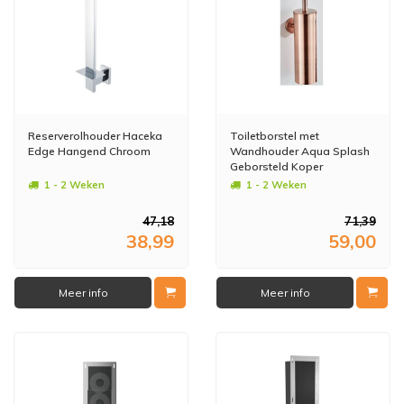
Reserverolhouder Haceka
Toiletborstel met
Edge Hangend Chroom
Wandhouder Aqua Splash
Geborsteld Koper
1 - 2 Weken
1 - 2 Weken
47,18
71,39
38,99
59,00
Meer info
Meer info