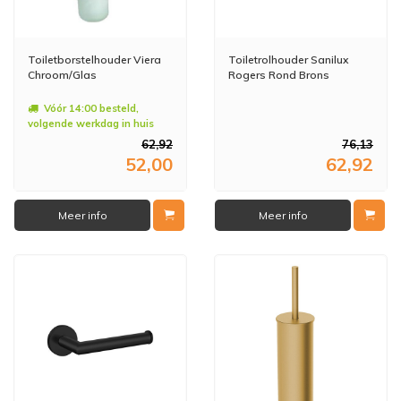
Toiletborstelhouder Viera
Toiletrolhouder Sanilux
Chroom/Glas
Rogers Rond Brons
Vóór 14:00 besteld,
volgende werkdag in huis
62,92
76,13
52,00
62,92
Meer info
Meer info