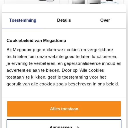
Toestemming
Details
Over
Badgreep Haceka Aqualux
Toiletblokhouder t.b.v.
PRO2000 25 cm Chroom
Geberit Up100
Cookiebeleid van Megadump
1 - 2 Weken
Vóór 14:00 besteld,
volgende werkdag in huis
Bij Megadump gebruiken we cookies en vergelijkbare
61,70
30,19
technieken om onze website goed te laten functioneren,
50,99
24,95
je ervaring te verbeteren, en gepersonaliseerde inhoud en
advertenties aan te bieden. Door op 'Alle cookies
toestaan' te klikken, geef je toestemming voor het
Meer info
Meer info
gebruik van alle cookies zoals beschreven in ons beleid.
Alles toestaan
Aanpassen