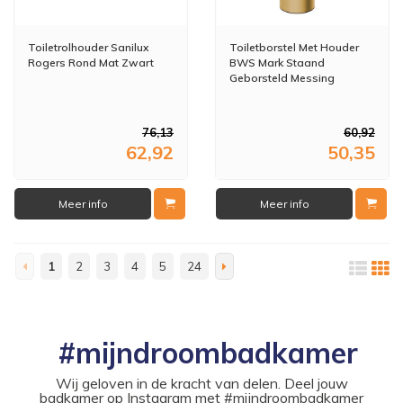
Toiletrolhouder Sanilux
Toiletborstel Met Houder
Rogers Rond Mat Zwart
BWS Mark Staand
Geborsteld Messing
76,13
60,92
62,92
50,35
Meer info
Meer info
1
2
3
4
5
24
#mijndroombadkamer
Wij geloven in de kracht van delen. Deel jouw
badkamer op Instagram met #mijndroombadkamer