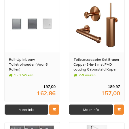
Roll-Up Inbouw
Toiletaccessoire Set Brauer
Toiletrolhouder (Voor 6
Copper 3-in-1 met PVD
Rollen)
coating Geborsteld Koper
1 - 2 Weken
7-9 weken
197,00
189,97
162,86
157,00
Meer info
Meer info