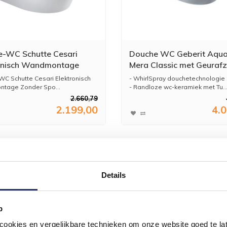
-WC Schutte Cesari
Douche WC Geberit Aqu
onisch Wandmontage
Mera Classic met Geurafz
 Spoelrand met Slim WC-
Warme Luchtdroging en
C Schutte Cesari Elektronisch
- WhirlSpray douchetechnologie
Ladydouche met Softclos
tage Zonder Spo...
- Randloze wc-keramiek met Tu..
Deksel Glanschroom
2.660,79
2.199,00
4.
Details
p
okies en vergelijkbare technieken om onze website goed te late