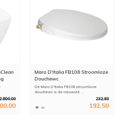
aClean
Maro D'Italia FB108 Stroomloze
ng
Douchewc
t
De Maro D’Italia FB108 stroomloze
douchewc is de nieuwste ...
2.800,00
232,93
800,00
192,50