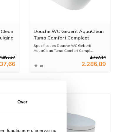
aClean
Douche WC Geberit AquaClean
uiging
Tuma Comfort Compleet
Rimfree Wit
Specificaties Douche WC Geberit
e en
.
AquaClean Tuma Comfort Compl...
4.885,57
2.767,14
037,66
2.286,89
Over
n functioneren, je ervaring