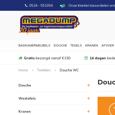
0524 - 551004
Onze klanten beoordelen on
BADKAMERMEUBELS
DOUCHE
TEGELS
KRANEN
AFVOER
Gratis
bezorgd vanaf €150
14 dagen
bede
Home
Toiletten
Douche WC
Dou
Douche
Wastafels
Kranen