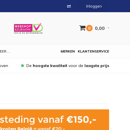
Inloggen
0,00
0
EER....
MERKEN
KLANTENSERVICE
oven
De
hoogste kwaliteit
voor de
laagste prijs