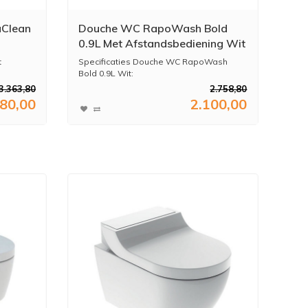
aClean
Douche WC RapoWash Bold
0.9L Met Afstandsbediening Wit
- DWC-004
t
Specificaties Douche WC RapoWash
Bold 0.9L Wit:
3.363,80
2.758,80
780,00
2.100,00
* Kleur...