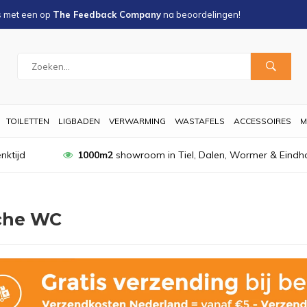
s met een
op
The Feedback Company
na
beoordelingen!
TOILETTEN
LIGBADEN
VERWARMING
WASTAFELS
ACCESSOIRES
M
nktijd
1000m2
showroom in Tiel, Dalen, Wormer & Eindh
che WC