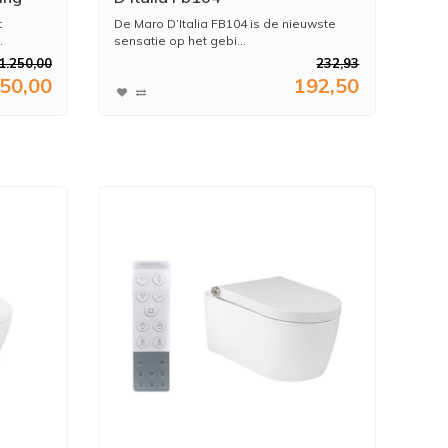
t
De Maro D’Italia FB104 is de nieuwste
.
sensatie op het gebi...
1.250,00
232,93
50,00
192,50