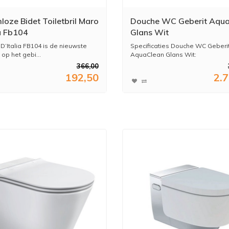
loze Bidet Toiletbril Maro
Douche WC Geberit Aqu
ia Fb104
Glans Wit
D’Italia FB104 is de nieuwste
Specificaties Douche WC Geberi
op het gebi...
AquaClean Glans Wit:
366,00
192,50
2.
* ...