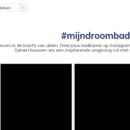
ekeken
#mijndroomba
loven in de kracht van delen. Deel jouw badkamer op Instag
Samen bouwen we een inspirerende omgeving vol met u