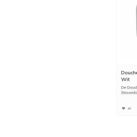
Douche
Wit
De Douch
Stroomlo