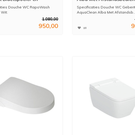
dsbediening Wit
Wit
caties Douche WC RapoWash
Specificaties Douche WC Geberi
 Wit:
AquaClean Alba Met Afstandsb..
1.080,00
950,00
9