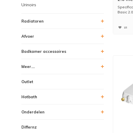
Urinoirs
Afstan
Specifi
Basic 2.0
Radiatoren
* Me...
Afvoer
Badkamer accessoires
Meer....
Outlet
Hotbath
Onderdelen
Differnz