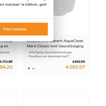
es toestaan' te klikken, geef
Alles toestaan
a Arena
Douche WC Geberit AquaClean
ng en
Mera Classic met Geurafzuiging
cm
Warme Luchtdroging en
 Sensia
- WhirlSpray douchetechnologie
Ladydouche met Softclose en
- Randloze wc-keramiek met T...
Deksel Wit
3.731,88
4.842,50
084,20
4.002,07