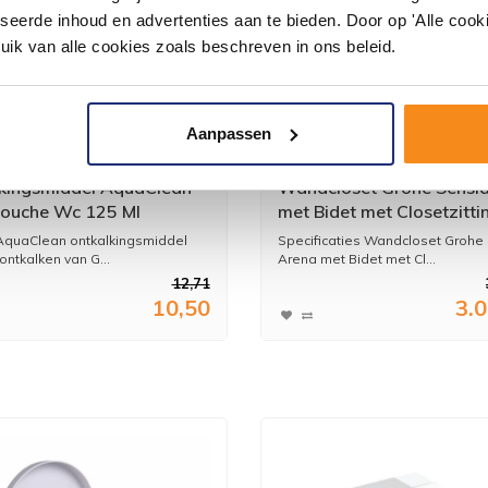
seerde inhoud en advertenties aan te bieden. Door op 'Alle cooki
uik van alle cookies zoals beschreven in ons beleid.
Aanpassen
kingsmiddel AquaClean
Wandcloset Grohe Sensi
ouche Wc 125 Ml
met Bidet met Closetzitti
Smart Functies 37.5x60 
AquaClean ontkalkingsmiddel
Specificaties Wandcloset Grohe
Alpien Wit
ontkalken van G...
Arena met Bidet met Cl...
12,71
10,50
3.