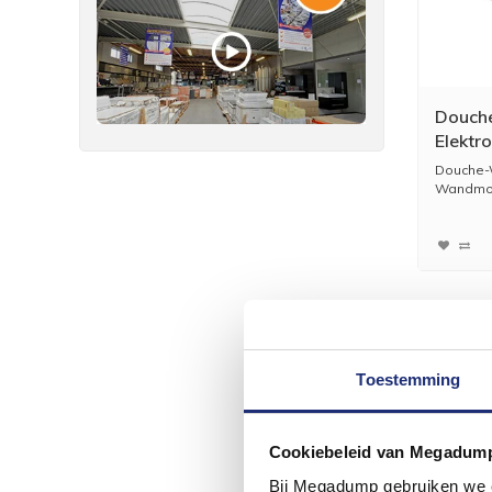
Douche
Elektr
Zonder
Douche-W
Zitting
Wandmon
Toestemming
Cookiebeleid van Megadum
Bij Megadump gebruiken we co