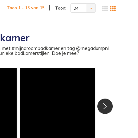
Toon 1 - 15 van 15
Toon:
24
dkamer
ram met #mijndroombadkamer en tag @megadumpnl.
nieke badkamerstijlen. Doe je mee?