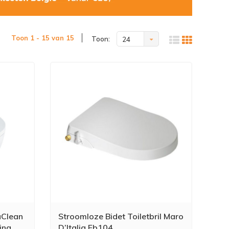
Toon 1 - 15 van 15
Toon:
24
aClean
Stroomloze Bidet Toiletbril Maro
ing
D’Italia Fb104