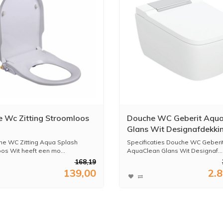
 Wc Zitting Stroomloos
Douche WC Geberit Aqu
Glans Wit Designafdekki
Chroom
e WC Zitting Aqua Splash
Specificaties Douche WC Geberi
os Wit heeft een mo...
AquaClean Glans Wit Designaf...
168,19
139,00
2.