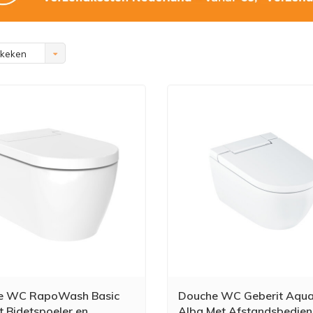
ekeken
e WC RapoWash Basic
Douche WC Geberit Aqu
t Bidetspoeler en
Alba Met Afstandsbedien