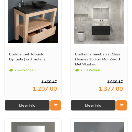
Badmeubel Robusta
Badkamermeubelset Gliss
Dynasty ( in 3 maten)
Hermes 100 cm Mat Zwart
Met Waskom
2 werkdagen
2 - 3 Weken
1.460,47
1.666,17
1.207,00
1.377,00
Meer info
Meer info