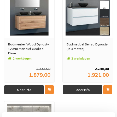
Badmeubel Wood Dynasty
Badmeubel Senza Dynasty
120cm massief Geolied
(in 3 maten)
Eiken
2 werkdagen
2 werkdagen
2.273,59
2.798,00
1.879,00
1.921,00
Meer info
Meer info