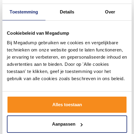
Toestemming
Details
Over
Cookiebeleid van Megadump
Bij Megadump gebruiken we cookies en vergelijkbare
Badkamermeubelset Gliss
technieken om onze website goed te laten functioneren,
Hermes 120 cm Mat Zwart
je ervaring te verbeteren, en gepersonaliseerde inhoud en
Met Waskom
2 - 3 Weken
advertenties aan te bieden. Door op 'Alle cookies
toestaan' te klikken, geef je toestemming voor het
2.516,80
gebruik van alle cookies zoals beschreven in ons beleid.
2.080,00
Meer info
Alles toestaan
Aanpassen