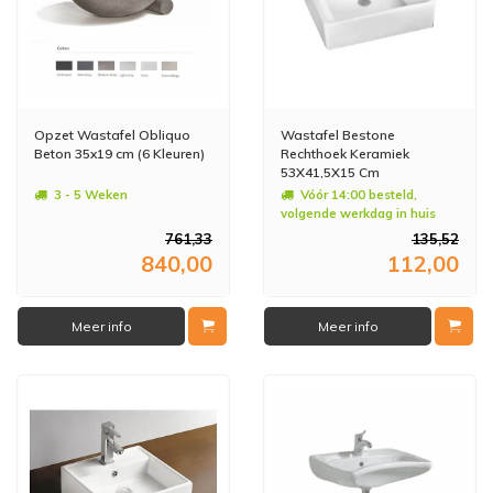
Opzet Wastafel Obliquo
Wastafel Bestone
Beton 35x19 cm (6 Kleuren)
Rechthoek Keramiek
53X41,5X15 Cm
3 - 5 Weken
Vóór 14:00 besteld,
volgende werkdag in huis
761,33
135,52
840,00
112,00
Meer info
Meer info