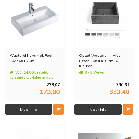
Wastafel Keramiek Feel
Opzet Wastafel In Vivo
58X46X16 Cm
Beton 38x38x16 cm (6
Kleuren)
Vóór 14:00 besteld,
3 - 5 Weken
volgende werkdag in huis
238,07
790,61
173,00
653,40
Meer info
Meer info