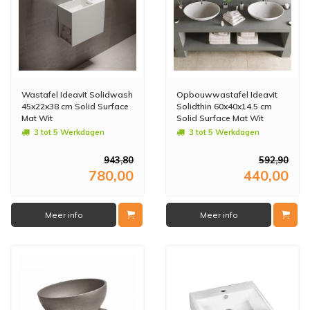
Wastafel Ideavit Solidwash
Opbouwwastafel Ideavit
45x22x38 cm Solid Surface
Solidthin 60x40x14.5 cm
Mat Wit
Solid Surface Mat Wit
3 tot 5 Werkdagen
3 tot 5 Werkdagen
943,80
592,90
780,00
440,00
Meer info
Meer info