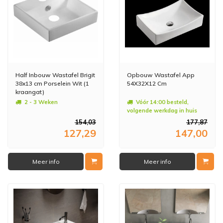
Half Inbouw Wastafel Brigit
Opbouw Wastafel App
38x13 cm Porselein Wit (1
54X32X12 Cm
kraangat)
2 - 3 Weken
Vóór 14:00 besteld,
volgende werkdag in huis
154,03
177,87
127,29
147,00
Meer info
Meer info