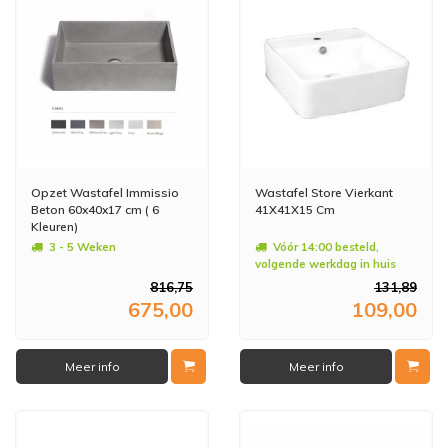
Opzet Wastafel Immissio
Wastafel Store Vierkant
Beton 60x40x17 cm ( 6
41X41X15 Cm
Kleuren)
3 - 5 Weken
Vóór 14:00 besteld,
volgende werkdag in huis
816,75
131,89
675,00
109,00
Meer info
Meer info