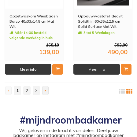
Opzetwaskom Wiesbaden
Opbouwwastafel Ideavit
Barco 40x33x14,5 cm Mat
Solidthin 60x35x12.5 cm
Wit
Solid Surface Mat Wit
Vóór 14:00 besteld,
3 tot 5 Werkdagen
volgende werkdag in huis
168,19
592,90
139,00
490,00
Meer info
Meer info
1
2
3
#mijndroombadkamer
Wij geloven in de kracht van delen. Deel jouw
badkamer op Instagram met #mijndroombadkamer