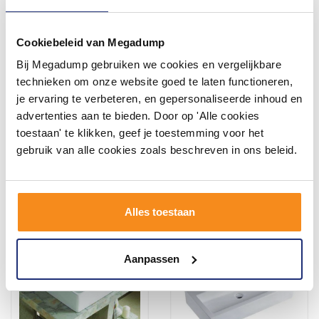
Cookiebeleid van Megadump
Bij Megadump gebruiken we cookies en vergelijkbare
Opbouwwastafel BWS
Keramische Wastafel Dicta
Fresh Keramiek 42x42 cm
technieken om onze website goed te laten functioneren,
Zonder Overloop Mat
je ervaring te verbeteren, en gepersonaliseerde inhoud en
Zwart (Zonder Kraangat)
Vóór 14:00 besteld,
Vóór 14:00 besteld,
advertenties aan te bieden. Door op 'Alle cookies
volgende werkdag in huis
volgende werkdag in huis
toestaan' te klikken, geef je toestemming voor het
479,10
186,34
395,95
154,00
gebruik van alle cookies zoals beschreven in ons beleid.
Meer info
Meer info
Alles toestaan
Aanpassen