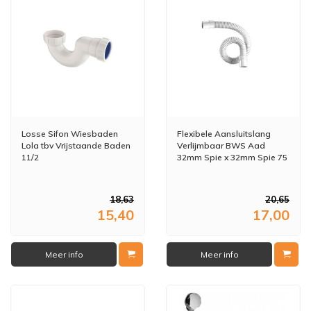
Losse Sifon Wiesbaden
Flexibele Aansluitslang
Lola tbv Vrijstaande Baden
Verlijmbaar BWS Aad
11/2
32mm Spie x 32mm Spie 75
cm
18,63
20,65
15,40
17,00
Meer info
Meer info