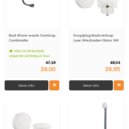
Bad Afvoer waste Overloop
Knop/plug Badoverloop
Combinatie
Luxe Wiesbaden Glans Wit
Vóór 14:00 besteld,
volgende werkdag in huis
47,19
48,34
39,00
39,95
Meer info
Meer info