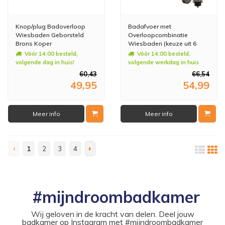
Knop/plug Badoverloop
Badafvoer met
Wiesbaden Geborsteld
Overloopcombinatie
Brons Koper
Wiesbaden (keuze uit 6
kleuren)
Vóór 14:00 besteld,
Vóór 14:00 besteld,
volgende dag in huis!
volgende werkdag in huis
60,43
66,54
49,95
54,99
Meer info
Meer info
1
2
3
4
#mijndroombadkamer
Wij geloven in de kracht van delen. Deel jouw
badkamer op Instagram met #mijndroombadkamer