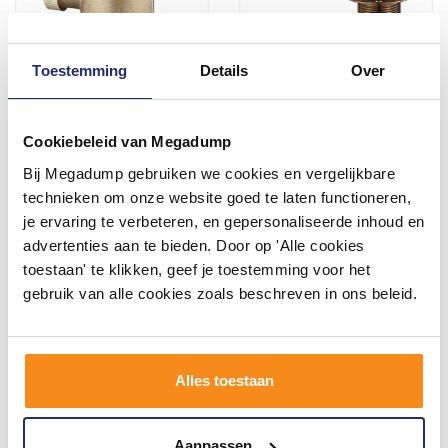
Toestemming
Details
Over
Clickwaste Voor Vrijstaand
Badafvoer Met Overloop
Bad BWS Karsten 1 1/2
Afbouw BWS Mozen
Geborsteld Brons Koper
Geborsteld Brons Koper
Cookiebeleid van Megadump
Bij Megadump gebruiken we cookies en vergelijkbare
53,30
54,39
technieken om onze website goed te laten functioneren,
44,05
44,95
je ervaring te verbeteren, en gepersonaliseerde inhoud en
advertenties aan te bieden. Door op 'Alle cookies
toestaan' te klikken, geef je toestemming voor het
Meer info
Meer info
gebruik van alle cookies zoals beschreven in ons beleid.
Alles toestaan
Aanpassen