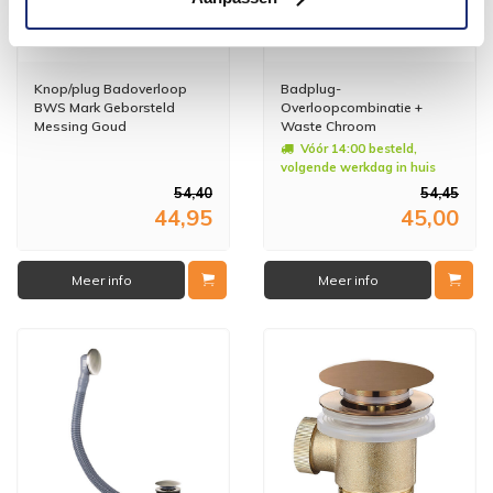
Knop/plug Badoverloop
Badplug-
BWS Mark Geborsteld
Overloopcombinatie +
Messing Goud
Waste Chroom
Badplugafvoer
Vóór 14:00 besteld,
volgende werkdag in huis
54,40
54,45
44,95
45,00
Meer info
Meer info