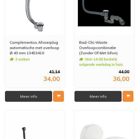
Complementos Afvoerplug
Bad-Clic-Waste
automatische met overloop
Overloopcombinatie
Ø 43 mm 13453410
(Zonder Of Met Sifon)
3 weken
Vóór 14:00 besteld,
volgende werkdag in huis
41,14
44,00
34,00
36,00
Meer info
Meer info