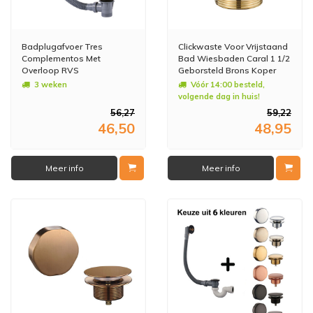
Badplugafvoer Tres
Clickwaste Voor Vrijstaand
Complementos Met
Bad Wiesbaden Caral 1 1/2
Overloop RVS
Geborsteld Brons Koper
3 weken
Vóór 14:00 besteld,
volgende dag in huis!
56,27
59,22
46,50
48,95
Meer info
Meer info