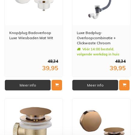
Knop/plug Badoverloop
Luxe Badplug-
Luxe Wiesbaden Mat Wit
Overloopcombinatie +
Clickwaste Chroom
Vóór 14:00 besteld,
volgende werkdag in huis
48,34
48,34
39,95
39,95
Meer info
Meer info