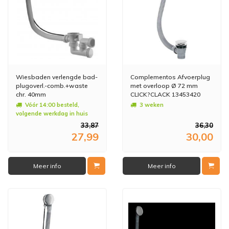
Wiesbaden verlengde bad-
Complementos Afvoerplug
plugoverl.-comb.+waste
met overloop Ø 72 mm
chr. 40mm
CLICK?CLACK 13453420
Vóór 14:00 besteld,
3 weken
volgende werkdag in huis
33,87
36,30
27,99
30,00
Meer info
Meer info