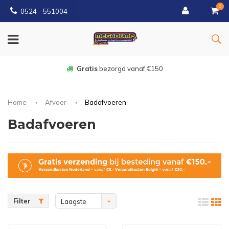
0
0524 - 551004
Gratis
bezorgd vanaf €150
Home
Afvoer
Badafvoeren
Badafvoeren
Filter
Laagste
prijs