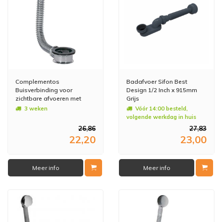
Complementos
Badafvoer Sifon Best
Buisverbinding voor
Design 1/2 Inch x 915mm
zichtbare afvoeren met
Grijs
overloop 13463450
3 weken
Vóór 14:00 besteld,
volgende werkdag in huis
26,86
27,83
22,20
23,00
Meer info
Meer info