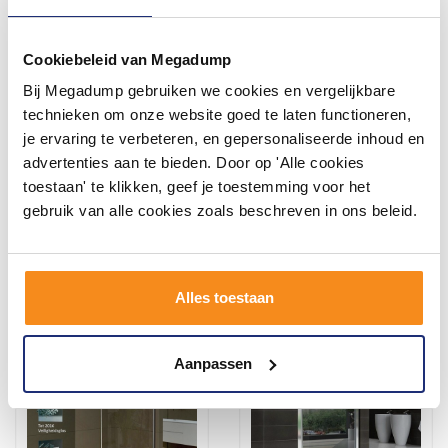
Cookiebeleid van Megadump
Bij Megadump gebruiken we cookies en vergelijkbare
Douchecabine schuifdeur
Vouwbare Nisdeur Links Of
120x90x200 cm 8 mm glas
Rechts 8Mm Nano (In 3
technieken om onze website goed te laten functioneren,
met NANO coating
Maten Verkrijgbaar)
je ervaring te verbeteren, en gepersonaliseerde inhoud en
Vóór 14:00 besteld,
Vóór 14:00 besteld,
advertenties aan te bieden. Door op 'Alle cookies
volgende werkdag in huis
volgende werkdag in huis
toestaan' te klikken, geef je toestemming voor het
754,60
342,43
539,00
283,00
gebruik van alle cookies zoals beschreven in ons beleid.
Meer info
Meer info
Alles toestaan
Aanpassen