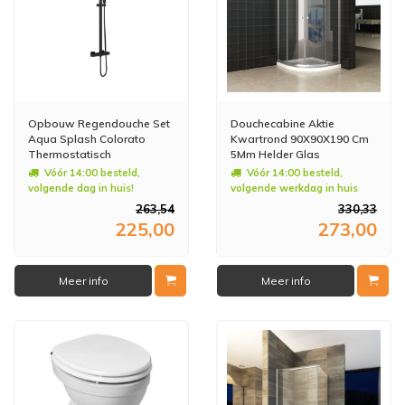
Opbouw Regendouche Set
Douchecabine Aktie
Aqua Splash Colorato
Kwartrond 90X90X190 Cm
Thermostatisch
5Mm Helder Glas
Hoofddouche 20 cm
Vóór 14:00 besteld,
Vóór 14:00 besteld,
Vierkant Mat Zwart
volgende dag in huis!
volgende werkdag in huis
263,54
330,33
225,00
273,00
Meer info
Meer info