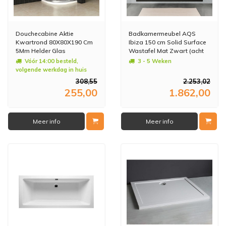
Douchecabine Aktie
Badkamermeubel AQS
Kwartrond 80X80X190 Cm
Ibiza 150 cm Solid Surface
5Mm Helder Glas
Wastafel Mat Zwart (acht
varianten)
Vóór 14:00 besteld,
3 - 5 Weken
volgende werkdag in huis
308,55
2.253,02
255,00
1.862,00
Meer info
Meer info