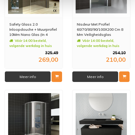
Safety Glass 2.0
Nisdeur Met Profiel
Inloopdouche + Muurprofiel
60/70/80/90/100X200 Cm 8
10Mm Nano Glas (In 4
Mm Veiligheidsglas
Maten Verkrijgbaar)
Vóór 14:00 besteld,
Vóór 14:00 besteld,
volgende werkdag in huis
volgende werkdag in huis
325,49
254,10
269,00
210,00
Meer info
Meer info