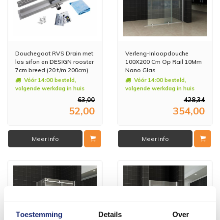
Douchegoot RVS Drain met
Verleng-Inloopdouche
los sifon en DESIGN rooster
100X200 Cm Op Rail 10Mm
7cm breed (20 t/m 200cm)
Nano Glas
Vóór 14:00 besteld,
Vóór 14:00 besteld,
volgende werkdag in huis
volgende werkdag in huis
63,00
428,34
52,00
354,00
Meer info
Meer info
Toestemming
Details
Over