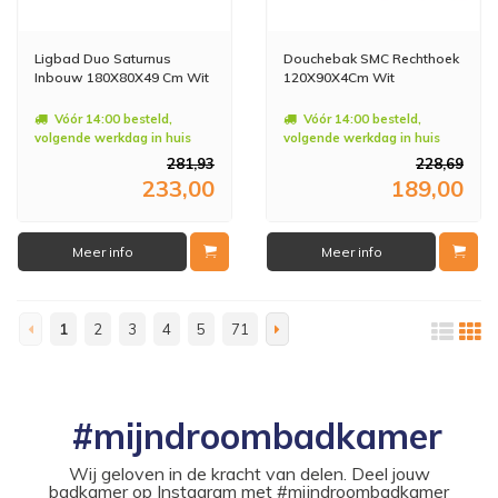
Ligbad Duo Saturnus
Douchebak SMC Rechthoek
Inbouw 180X80X49 Cm Wit
120X90X4Cm Wit
Vóór 14:00 besteld,
Vóór 14:00 besteld,
volgende werkdag in huis
volgende werkdag in huis
281,93
228,69
233,00
189,00
Meer info
Meer info
1
2
3
4
5
71
#mijndroombadkamer
Wij geloven in de kracht van delen. Deel jouw
badkamer op Instagram met #mijndroombadkamer