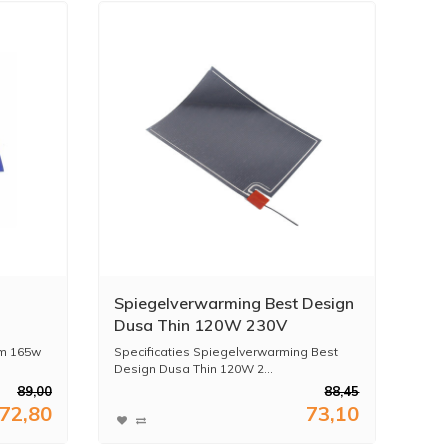
Spiegelverwarming Best Design
Dusa Thin 120W 230V
58x85cm met Kabel
cm 165w
Specificaties Spiegelverwarming Best
Design Dusa Thin 120W 2...
89,00
88,45
72,80
73,10