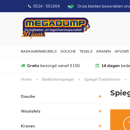
0524 - 551004
Onze klanten beoordelen on
BADKAMERMEUBELS
DOUCHE
TEGELS
KRANEN
AFVOER
Gratis
bezorgd vanaf €150
14 dagen
bede
Home
Badkamerspiegel
Spiegel Toebehoren
Spie
Douche
Wastafels
Kranen