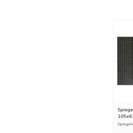
Spiege
105x6
Spiegel