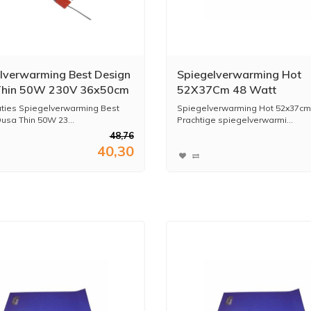
lverwarming Best Design
Spiegelverwarming Hot
Thin 50W 230V 36x50cm
52X37Cm 48 Watt
bel
aties Spiegelverwarming Best
Spiegelverwarming Hot 52x37c
usa Thin 50W 23...
Prachtige spiegelverwarmi...
48,76
40,30