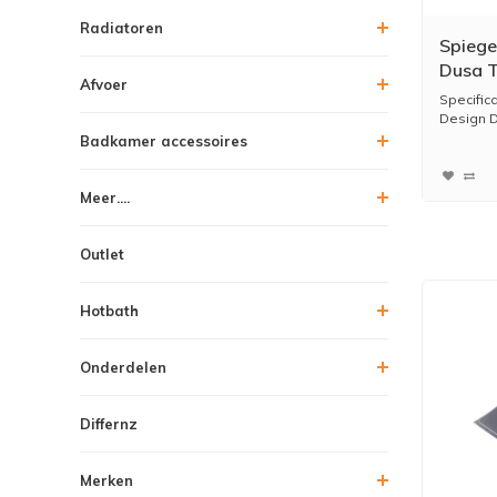
Radiatoren
Spiege
Dusa 
Afvoer
met Ka
Specific
Design D
Badkamer accessoires
Meer....
Outlet
Hotbath
Onderdelen
Differnz
Merken