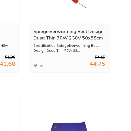
Spiegelverwarming Best Design
Dusa Thin 70W 230V 50x58cm
met Kabel
m 48w
Specificaties Spiegelverwarming Best
Design Dusa Thin 70W 23...
51,00
54,15
41,60
44,75