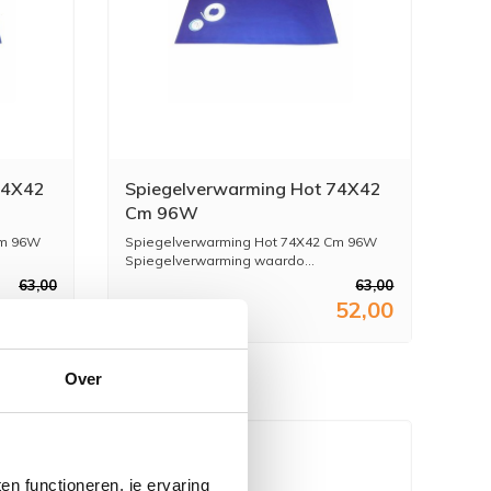
74X42
Spiegelverwarming Hot 74X42
Cm 96W
Cm 96W
Spiegelverwarming Hot 74X42 Cm 96W
Spiegelverwarming waardo...
63,00
63,00
52,00
52,00
Over
n functioneren, je ervaring