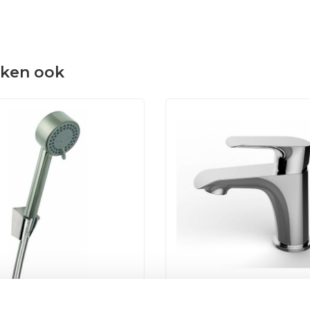
eken ook
anddouche set Compleet
Pluto Wastafelmengkraa