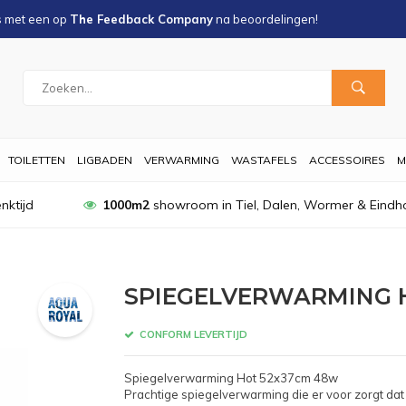
s met een
op
The Feedback Company
na
beoordelingen!
TOILETTEN
LIGBADEN
VERWARMING
WASTAFELS
ACCESSOIRES
M
nktijd
1000m2
showroom in Tiel, Dalen, Wormer & Eindh
SPIEGELVERWARMING H
CONFORM LEVERTIJD
Spiegelverwarming Hot 52x37cm 48w
Prachtige spiegelverwarming die er voor zorgt dat