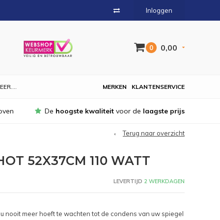
Inloggen
0,00
0
EER....
MERKEN
KLANTENSERVICE
oven
De
hoogste kwaliteit
voor de
laagste prijs
Terug naar overzicht
OT 52X37CM 110 WATT
LEVERTIJD
2 WERKDAGEN
 u nooit meer hoeft te wachten tot de condens van uw spiegel