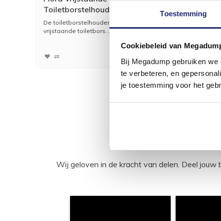
Toiletborstelhouder Chroom
Gebors
Toestemming
De toiletborstelhouder "Flora" is een
Mooie A
vrijstaande toiletbors...
verstelb
95,53
Cookiebeleid van Megadum
78,95
Bij Megadump gebruiken we co
te verbeteren, en gepersonali
je toestemming voor het gebr
Wij geloven in de kracht van delen. Deel j