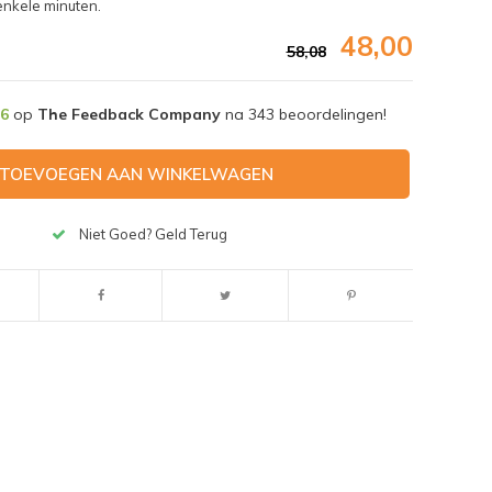
enkele minuten.
48,00
58,08
,6
op
The Feedback Company
na
343
beoordelingen!
TOEVOEGEN AAN WINKELWAGEN
Niet Goed? Geld Terug
Afbeelding vergroten