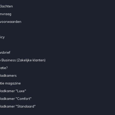
Klachten
anvraag
voorwaarden
icy
sbrief
 Business (Zakelijke klanten)
atie?
Badkamers
atie magazine
Badkamer "Luxe"
Badkamer "Comfort"
Badkamer "Standaard"