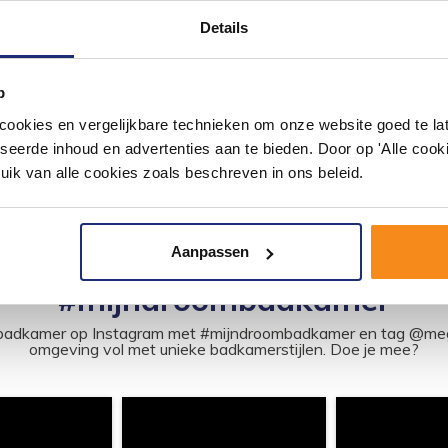
teld Staal
Chroom
Details
bzuhanddouche set heeft een
De Pluto kraan is perfect voor in 
are handdouche me...
badkamer dankzij het ...
59,23
p
48,95
okies en vergelijkbare technieken om onze website goed te late
seerde inhoud en advertenties aan te bieden. Door op 'Alle cooki
uik van alle cookies zoals beschreven in ons beleid.
Aanpassen
#mijndroombadkamer
ouw badkamer op Instagram met #mijndroombadkamer en tag @m
omgeving vol met unieke badkamerstijlen. Doe je mee?