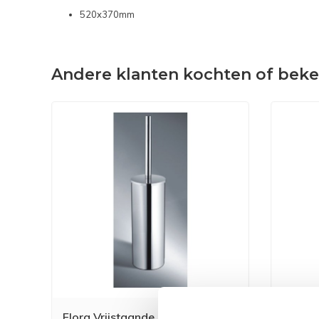
520x370mm
Andere klanten kochten of bek
Flora Vrijstaande
Abzu H