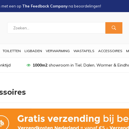
s met een
op
The Feedback Company
na
beoordelingen!
TOILETTEN
LIGBADEN
VERWARMING
WASTAFELS
ACCESSOIRES
M
nktijd
1000m2
showroom in Tiel, Dalen, Wormer & Eindh
ssoires