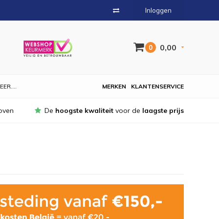
Inloggen
0,00
0
EER....
MERKEN
KLANTENSERVICE
oven
De
hoogste kwaliteit
voor de
laagste prijs