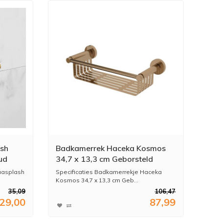
ash
Badkamerrek Haceka Kosmos
ud
34,7 x 13,3 cm Geborsteld
Koper
quasplash
Specificaties Badkamerrekje Haceka
Kosmos 34,7 x 13,3 cm Geb...
35,09
106,47
29,00
87,99