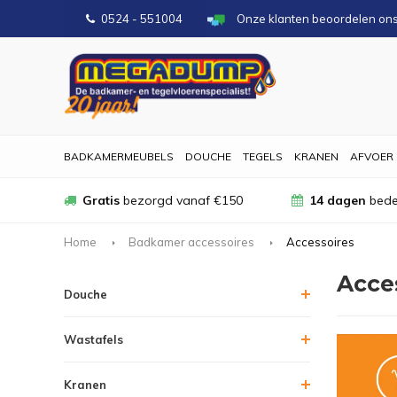
0524 - 551004
Onze klanten beoordelen on
BADKAMERMEUBELS
DOUCHE
TEGELS
KRANEN
AFVOER
Gratis
bezorgd vanaf €150
14 dagen
bede
Home
Badkamer accessoires
Accessoires
Acce
Douche
Wastafels
Kranen