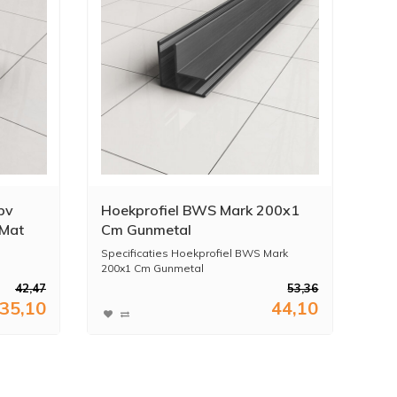
bv
Hoekprofiel BWS Mark 200x1
 Mat
Cm Gunmetal
Specificaties Hoekprofiel BWS Mark
200x1 Cm Gunmetal
42,47
53,36
35,10
44,10
* ...