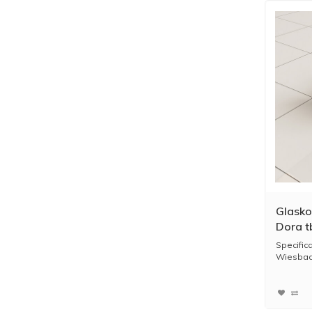
Glasko
Dora t
Inloop
Specific
Wiesbade