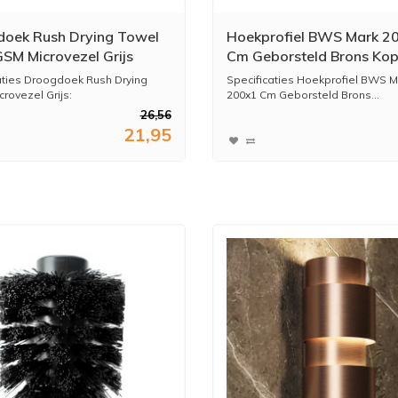
oek Rush Drying Towel
Hoekprofiel BWS Mark 2
SM Microvezel Grijs
Cm Geborsteld Brons Kop
aties Droogdoek Rush Drying
Specificaties Hoekprofiel BWS M
rovezel Grijs:
200x1 Cm Geborsteld Brons...
26,56
21,95