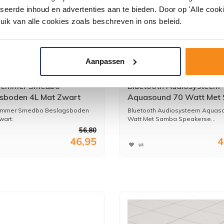
seerde inhoud en advertenties aan te bieden. Door op 'Alle cooki
uik van alle cookies zoals beschreven in ons beleid.
Aanpassen
lemmer Smedbo
Bluetooth Audiosysteem
sboden 4L Mat Zwart
Aquasound 70 Watt Met
Speakerset Mat Chroom
mmer Smedbo Beslagsboden
Bluetooth Audiosysteem Aquas
wart:
Watt Met Samba Speakerse...
56,80
46,95
4
..