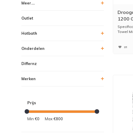
Meer....
Droogd
Outlet
1200 G
Specific
Towel Mic
Hotbath
...
Onderdelen
Differnz
Merken
Prijs
Min
€0
Max
€800