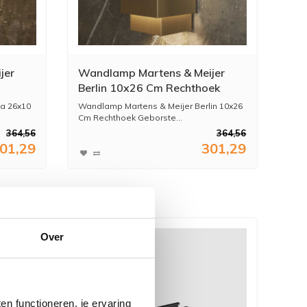
jer
Wandlamp Martens & Meijer
Berlin 10x26 Cm Rechthoek
Geborsteld Gunmetal
a 26x10
Wandlamp Martens & Meijer Berlin 10x26
Cm Rechthoek Geborste...
364,56
364,56
01,29
301,29
Over
n functioneren, je ervaring