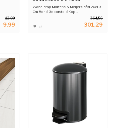
Geborsteld Koper
Wandlamp Martens & Meijer Sofia 26x10
Cm Rond Geborsteld Kop...
12,09
364,56
9,99
301,29