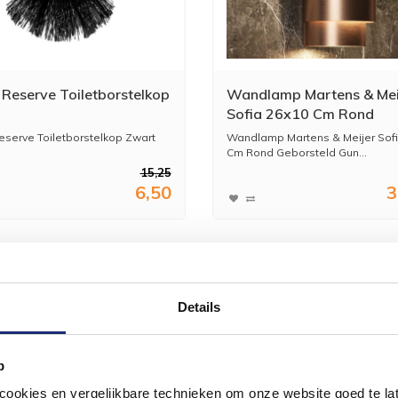
 Reserve Toiletborstelkop
Wandlamp Martens & Mei
Sofia 26x10 Cm Rond
Geborsteld Gunmetal
eserve Toiletborstelkop Zwart
Wandlamp Martens & Meijer Sofi
Cm Rond Geborsteld Gun...
15,25
6,50
3
Details
p
okies en vergelijkbare technieken om onze website goed te late