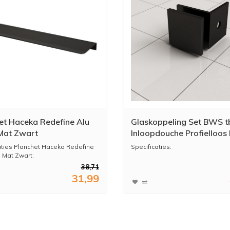
et Haceka Redefine Alu
Glaskoppeling Set BWS t
Mat Zwart
Inloopdouche Profielloos
Zwart
aties Planchet Haceka Redefine
Specificaties:
 Mat Zwart:
38,71
* Hoogte: 4,4 cm
31,99
* Breedte: 4,4 cm
*...