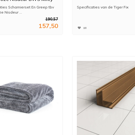
tal
aties Scharnierset En Greep tbv
Specificaties van de Tiger Fix
ze Nisdeur ...
190,57
* Montage zonder boren
157,50
...