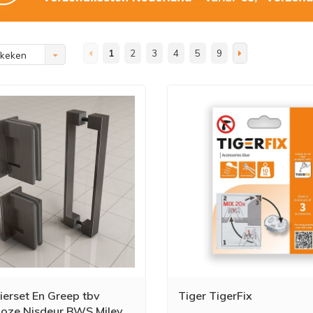
1
2
3
4
5
9
ekeken
ierset En Greep tbv
Tiger TigerFix
lloze Nisdeur BWS Miley