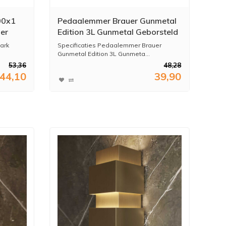
00x1
Pedaalemmer Brauer Gunmetal
er
Edition 3L Gunmetal Geborsteld
ark
Specificaties Pedaalemmer Brauer
Gunmetal Edition 3L Gunmeta...
53,36
48,28
44,10
39,90