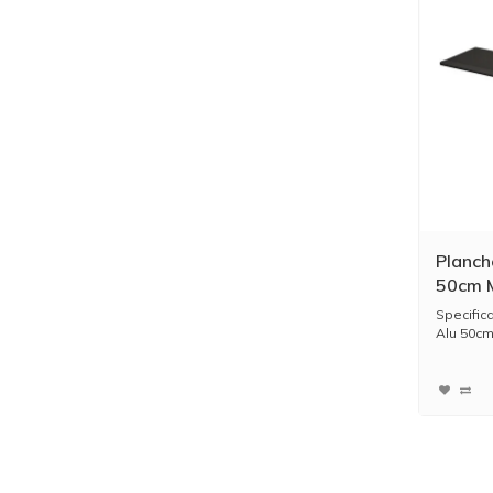
Planch
50cm 
Specific
Alu 50cm
-...