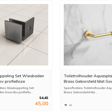
ppeling Set Wiesbaden
Toiletrolhouder Aquaspl
bv profielloze
Brass Geborsteld Mat Go
douche Gunmetal
aties Glaskoppeling Set
Specificaties Toiletrolhouder A
n Dora tbv profiello...
Brass Geborsteld Ma...
54,45
45,00