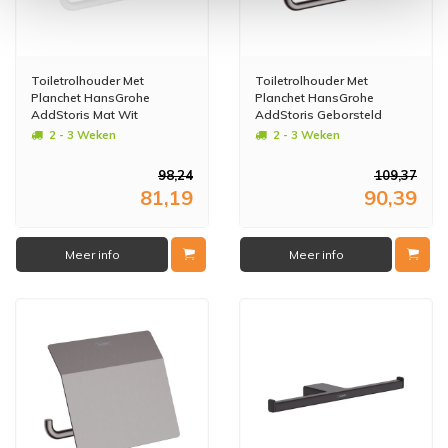
Toiletrolhouder Met
Toiletrolhouder Met
Planchet HansGrohe
Planchet HansGrohe
AddStoris Mat Wit
AddStoris Geborsteld
Zwart Chroom
2 - 3 Weken
2 - 3 Weken
98,24
109,37
81,19
90,39
Meer info
Meer info