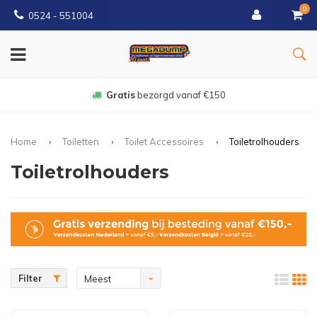
0
0524 - 551004
Gratis
bezorgd vanaf €150
Home
Toiletten
Toilet Accessoires
Toiletrolhouders
Toiletrolhouders
Filter
Meest
bekeken