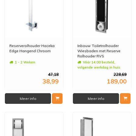
Reserverolhouder Haceka
Inbouw Toiletrolhouder
Edge Hangend Chroom
Wiesbaden met Reserve
Rolhouder RVS
1 - 2 Weken
Vóór 14:00 besteld,
volgende werkdag in huis
47,18
228,69
38,99
189,00
Meer info
Meer info