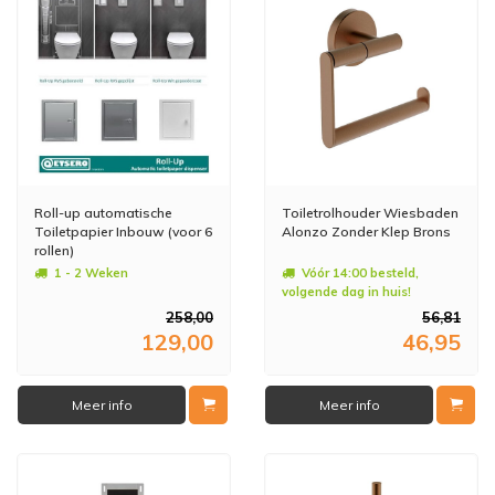
Roll-up automatische
Toiletrolhouder Wiesbaden
Toiletpapier Inbouw (voor 6
Alonzo Zonder Klep Brons
rollen)
1 - 2 Weken
Vóór 14:00 besteld,
volgende dag in huis!
258,00
56,81
129,00
46,95
Meer info
Meer info