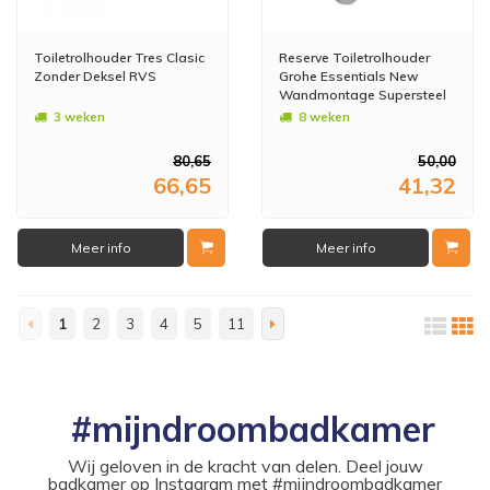
Toiletrolhouder Tres Clasic
Reserve Toiletrolhouder
Zonder Deksel RVS
Grohe Essentials New
Wandmontage Supersteel
3 weken
8 weken
80,65
50,00
66,65
41,32
Meer info
Meer info
1
2
3
4
5
11
#mijndroombadkamer
Wij geloven in de kracht van delen. Deel jouw
badkamer op Instagram met #mijndroombadkamer