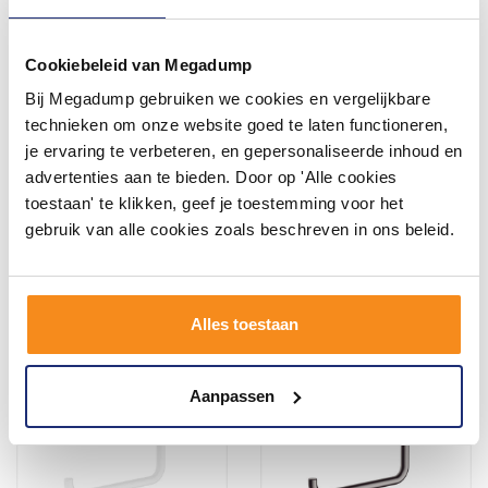
Cookiebeleid van Megadump
Bij Megadump gebruiken we cookies en vergelijkbare
Toiletrolhouder met
Toiletrolhouder Dubbel
planchet Geesa Opal Zwart
Geesa Opal Chroom
technieken om onze website goed te laten functioneren,
je ervaring te verbeteren, en gepersonaliseerde inhoud en
3 tot 4 weken
advertenties aan te bieden. Door op 'Alle cookies
toestaan' te klikken, geef je toestemming voor het
59,85
47,25
49,46
39,05
gebruik van alle cookies zoals beschreven in ons beleid.
Meer info
Meer info
Alles toestaan
Aanpassen