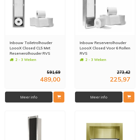
Inbouw Toiletrolhouder
Inbouw Reserverolhouder
LoooX Closed CL5 Met
LoooX Closed Voor 6 Rollen
Reserverolhouder RVS
RVS
2 - 3 Weken
2 - 3 Weken
591,69
273,42
489,00
225,97
Meer info
Meer info