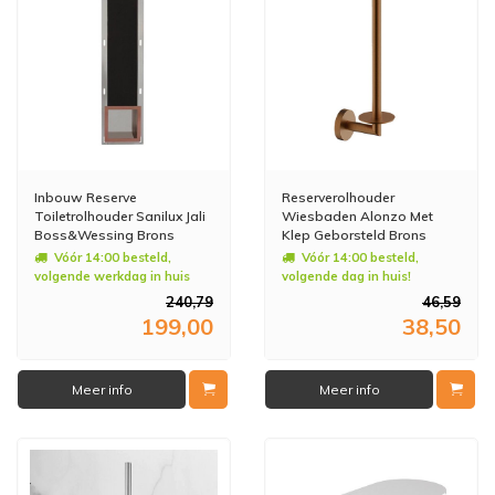
Inbouw Reserve
Reserverolhouder
Toiletrolhouder Sanilux Jali
Wiesbaden Alonzo Met
Boss&Wessing Brons
Klep Geborsteld Brons
Koper
Vóór 14:00 besteld,
Vóór 14:00 besteld,
volgende werkdag in huis
volgende dag in huis!
240,79
46,59
199,00
38,50
Meer info
Meer info