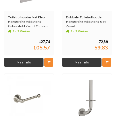
Toiletrolhouder Met Klep
Dubbele Toiletrolhouder
HansGrohe AddStoris
HansGrohe AddStoris Mat
Geborsteld Zwart Chroom
Zwart
2 - 3 Weken
2 - 3 Weken
127,74
72,39
105,57
59,83
Meer info
Meer info