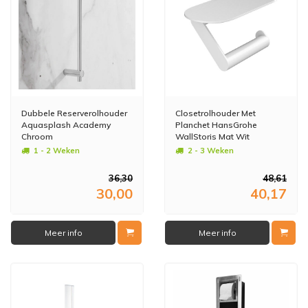
Dubbele Reserverolhouder
Closetrolhouder Met
Aquasplash Academy
Planchet HansGrohe
Chroom
WallStoris Mat Wit
1 - 2 Weken
2 - 3 Weken
36,30
48,61
30,00
40,17
Meer info
Meer info