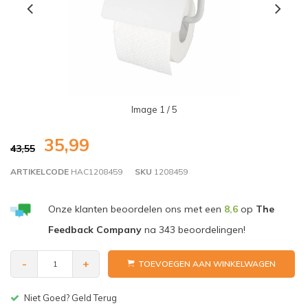
Image
1
/ 5
35,99
43,55
ARTIKELCODE
HAC1208459
SKU
1208459
Onze klanten beoordelen ons met een
8,6
op
The
Feedback Company
na
343
beoordelingen!
-
+
TOEVOEGEN AAN WINKELWAGEN
Niet Goed? Geld Terug