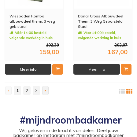
Wiesbaden Rombo
Donar Cross Afbouwdeel
afbouwdeel therm. 3 weg
Therm.3 Weg Geborsteld
geb.staal
Staal
Vóór 14:00 besteld,
Vóór 14:00 besteld,
volgende werkdag in huis
volgende werkdag in huis
192,39
202,07
159,00
167,00
Meer info
Meer info
1
2
3
#mijndroombadkamer
Wij geloven in de kracht van delen. Deel jouw
badkamer op Instagram met #mijndroombadkamer