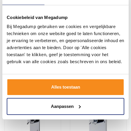
Cookiebeleid van Megadump
Bij Megadump gebruiken we cookies en vergelijkbare
Wiesbaden Caral
Cross afbouwdeel therm. 3
afbouwdeel therm. 3 weg
weg chroom
technieken om onze website goed te laten functioneren,
geb.staal
je ervaring te verbeteren, en gepersonaliseerde inhoud en
Vóór 14:00 besteld,
Vóór 14:00 besteld,
advertenties aan te bieden. Door op 'Alle cookies
volgende werkdag in huis
volgende werkdag in huis
toestaan' te klikken, geef je toestemming voor het
168,19
194,60
139,00
139,00
gebruik van alle cookies zoals beschreven in ons beleid.
Meer info
Meer info
Alles toestaan
Aanpassen