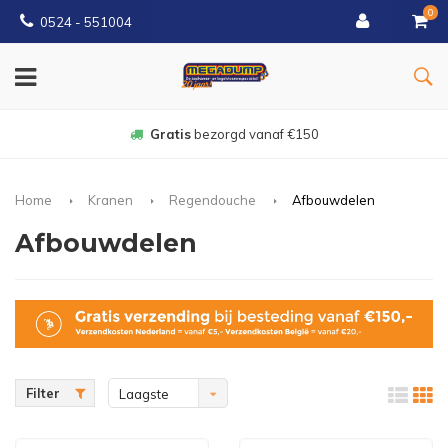
0
0524 - 551004
Gratis
bezorgd vanaf €150
Home
Kranen
Regendouche
Afbouwdelen
Afbouwdelen
Filter
Laagste
prijs