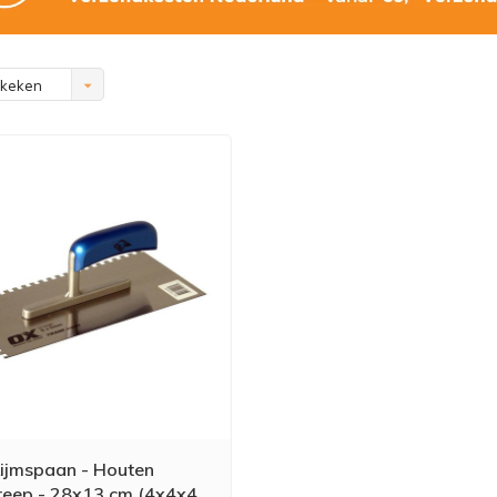
ekeken
Lijmspaan - Houten
eep - 28x13 cm (4x4x4