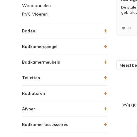
Wandpanelen
mm)
De stale
gebruik 
PVC Vloeren
Baden
Badkamerspiegel
Badkamermeubels
Meest b
Toiletten
Radiatoren
Wij ge
Afvoer
Badkamer accessoires