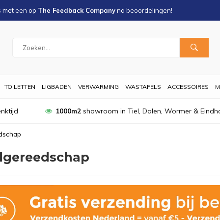
s met een
op
The Feedback Company
na
beoordelingen!
TOILETTEN
LIGBADEN
VERWARMING
WASTAFELS
ACCESSOIRES
M
nktijd
1000m2
showroom in Tiel, Dalen, Wormer & Eindh
dschap
lgereedschap