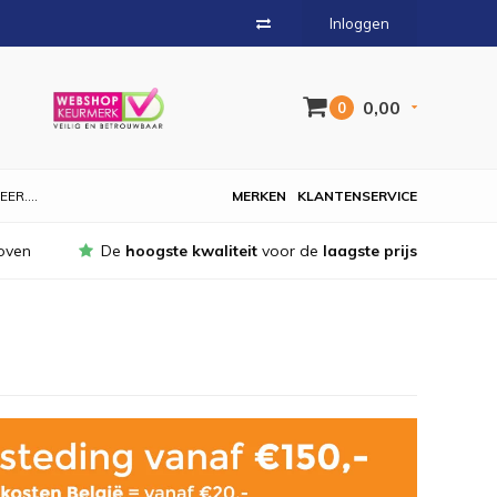
Inloggen
0,00
0
EER....
MERKEN
KLANTENSERVICE
oven
De
hoogste kwaliteit
voor de
laagste prijs