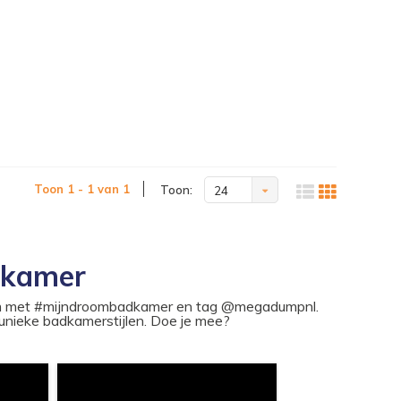
Toon 1 - 1 van 1
Toon:
24
dkamer
ram met #mijndroombadkamer en tag @megadumpnl.
nieke badkamerstijlen. Doe je mee?