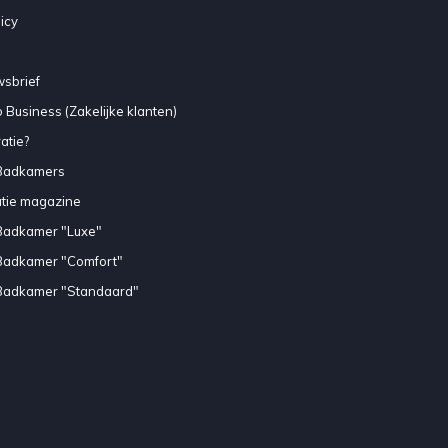
icy
sbrief
 Business (Zakelijke klanten)
atie?
Badkamers
atie magazine
Badkamer "Luxe"
Badkamer "Comfort"
Badkamer "Standaard"