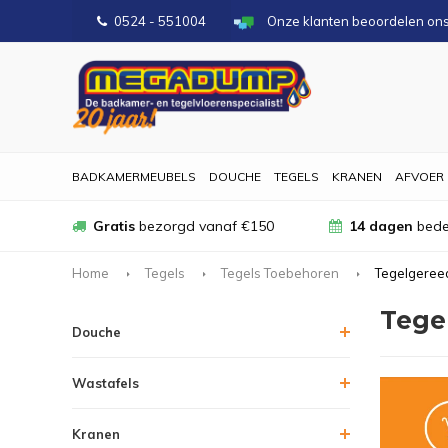
0524 - 551004
Onze klanten beoordelen on
BADKAMERMEUBELS
DOUCHE
TEGELS
KRANEN
AFVOER
Gratis
bezorgd vanaf €150
14 dagen
bede
Home
Tegels
Tegels Toebehoren
Tegelgeree
Tege
Douche
Wastafels
Kranen