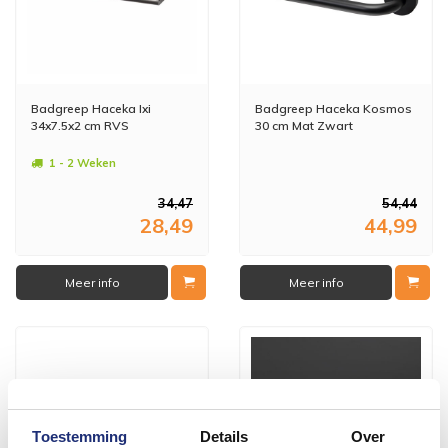
Badgreep Haceka Ixi
Badgreep Haceka Kosmos
34x7.5x2 cm RVS
30 cm Mat Zwart
1 - 2 Weken
34,47
54,44
28,49
44,99
Meer info
Meer info
Toestemming
Details
Over