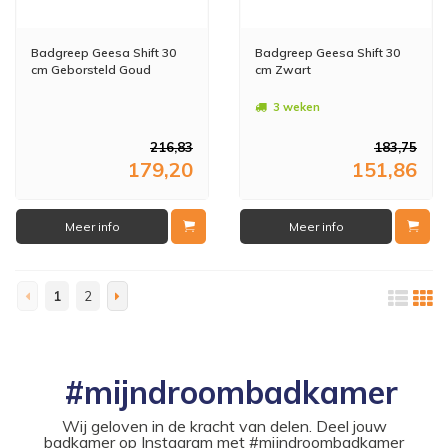
Badgreep Geesa Shift 30
Badgreep Geesa Shift 30
cm Geborsteld Goud
cm Zwart
3 weken
216,83
183,75
179,20
151,86
Meer info
Meer info
1
2
#mijndroombadkamer
Wij geloven in de kracht van delen. Deel jouw
badkamer op Instagram met #mijndroombadkamer