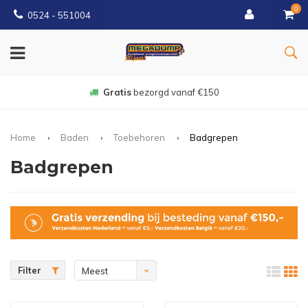
0
0524 - 551004
Gratis
bezorgd vanaf €150
Home
Baden
Toebehoren
Badgrepen
Badgrepen
Filter
Meest
bekeken