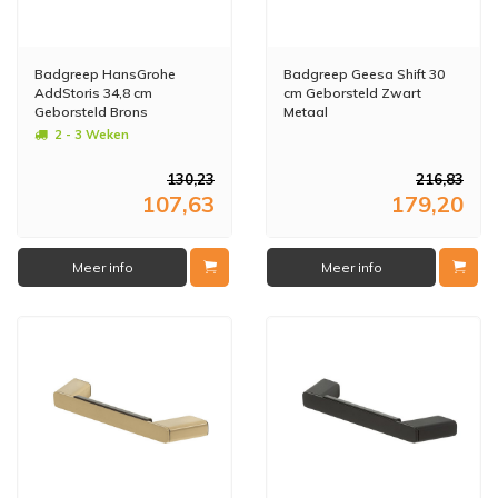
Badgreep HansGrohe
Badgreep Geesa Shift 30
AddStoris 34,8 cm
cm Geborsteld Zwart
Geborsteld Brons
Metaal
2 - 3 Weken
130,23
216,83
107,63
179,20
Meer info
Meer info