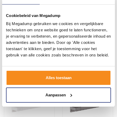
Cookiebeleid van Megadump
Bij Megadump gebruiken we cookies en vergelijkbare
Badgreep Haceka Kosmos
Badgreep Hotbath Cobber
30 cm Mat Wit
(15 Verschillende Kleuren)
technieken om onze website goed te laten functioneren,
je ervaring te verbeteren, en gepersonaliseerde inhoud en
5 tot 7 werkdagen
advertenties aan te bieden. Door op 'Alle cookies
toestaan' te klikken, geef je toestemming voor het
54,44
181,50
44,99
150,00
gebruik van alle cookies zoals beschreven in ons beleid.
Meer info
Meer info
Alles toestaan
Aanpassen