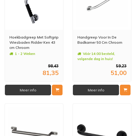
Hoekbadgreep Met Softgrip
Handgreep Voor In De
Wiesbaden Ridder Ken 43
Badkamer 50 Cm Chroom
cm Chroom
1 - 2 Weken
Vóór 14:00 besteld,
volgende dag in huis!
98,43
59,23
81,35
51,00
Meer info
Meer info