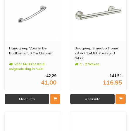
Handgreep Voor In De
Badgreep Smedbo Home
Badkamer 30 Cm Chroom
28.4x7.1x4.8 Geborsteld
Nikkel
Vóór 14:00 besteld,
1 - 2 Weken
volgende dag in huis!
42,29
141,51
41,00
116,95
Meer info
Meer info