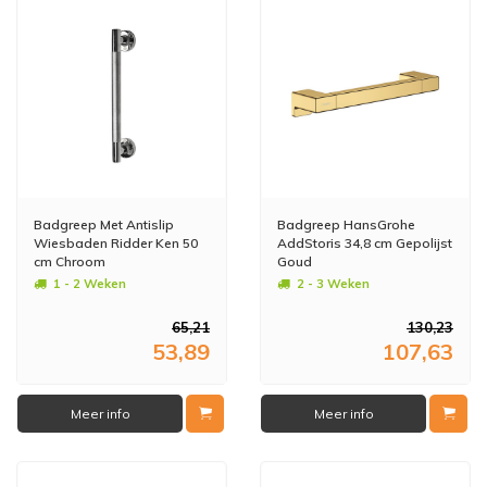
Badgreep Met Antislip
Badgreep HansGrohe
Wiesbaden Ridder Ken 50
AddStoris 34,8 cm Gepolijst
cm Chroom
Goud
1 - 2 Weken
2 - 3 Weken
65,21
130,23
53,89
107,63
Meer info
Meer info