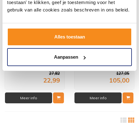
toestaan' te klikken, geef je toestemming voor het
gebruik van alle cookies zoals beschreven in ons beleid.
Alles toestaan
Glashouder Ixi Mat Wit Glas
Bekerhouder Hotbath
met RVS
Cobber (15 Verschillende
Kleuren)
Aanpassen
1 - 2 Weken
5 tot 7 werkdagen
27,82
127,05
22,99
105,00
Meer info
Meer info