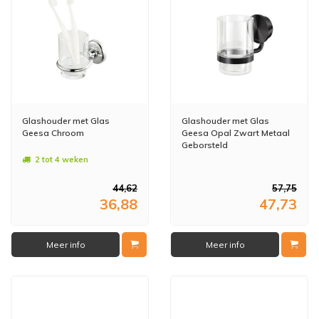
Glashouder met Glas
Glashouder met Glas
Geesa Chroom
Geesa Opal Zwart Metaal
Geborsteld
2 tot 4 weken
44,62
57,75
36,88
47,73
Meer info
Meer info