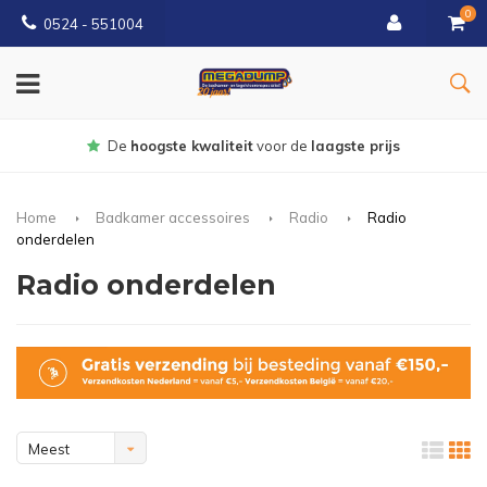
0
0524 - 551004
Gratis
bezorgd vanaf €150
Home
Badkamer accessoires
Radio
Radio
onderdelen
Radio onderdelen
Meest
bekeken