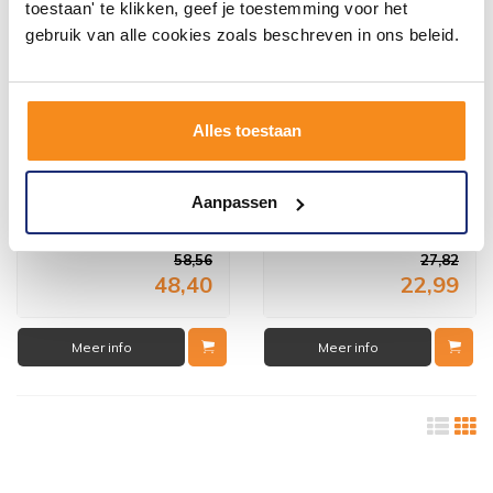
toestaan' te klikken, geef je toestemming voor het
gebruik van alle cookies zoals beschreven in ons beleid.
Alles toestaan
Wandhouder N-Joy t.b.v. N-
Wandhouder N-Joy t.b.v. N-
Joy Controller Met
Joy Controller (Zonder
Laadfunctie
Laadfunctie)
Aanpassen
2 werkdagen
2 werkdagen
58,56
27,82
48,40
22,99
Meer info
Meer info