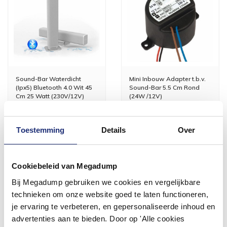
Sound-Bar Waterdicht
Mini Inbouw Adapter t.b.v.
(Ipx5) Bluetooth 4.0 Wit 45
Sound-Bar 5.5 Cm Rond
Cm 25 Watt (230V/12V)
(24W /12V)
2 werkdagen
2 werkdagen
370,42
86,52
Toestemming
Details
Over
306,13
71,50
Cookiebeleid van Megadump
Meer info
Meer info
Bij Megadump gebruiken we cookies en vergelijkbare
technieken om onze website goed te laten functioneren,
je ervaring te verbeteren, en gepersonaliseerde inhoud en
advertenties aan te bieden. Door op 'Alle cookies