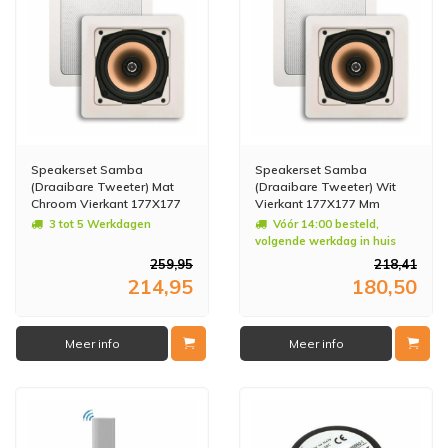
Speakerset Samba
Speakerset Samba
(Draaibare Tweeter) Mat
(Draaibare Tweeter) Wit
Chroom Vierkant 177X177
Vierkant 177X177 Mm
Mm
3 tot 5 Werkdagen
Vóór 14:00 besteld,
volgende werkdag in huis
259,95
218,41
214,95
180,50
Meer info
Meer info