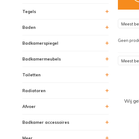
Tegels
Meest b
Baden
Geen produ
Badkamerspiegel
Badkamermeubels
Meest b
Toiletten
Radiatoren
Wij ge
Afvoer
Badkamer accessoires
Meer....