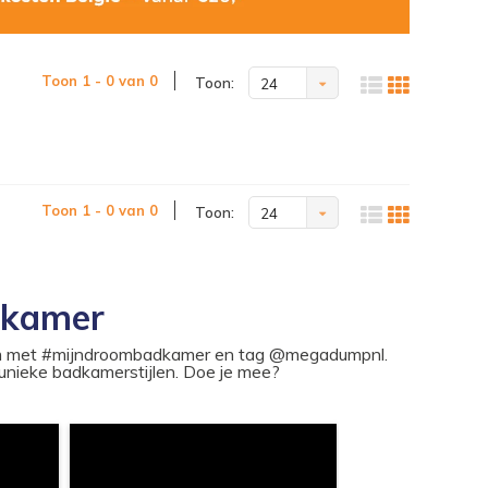
Toon 1 - 0 van 0
Toon:
24
Toon 1 - 0 van 0
Toon:
24
dkamer
ram met #mijndroombadkamer en tag @megadumpnl.
nieke badkamerstijlen. Doe je mee?