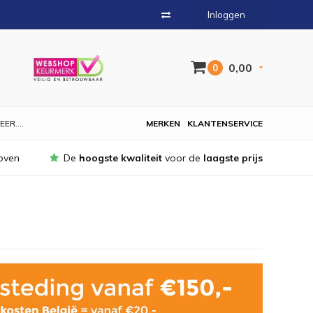
Inloggen
0,00
0
EER....
MERKEN
KLANTENSERVICE
oven
De
hoogste kwaliteit
voor de
laagste prijs