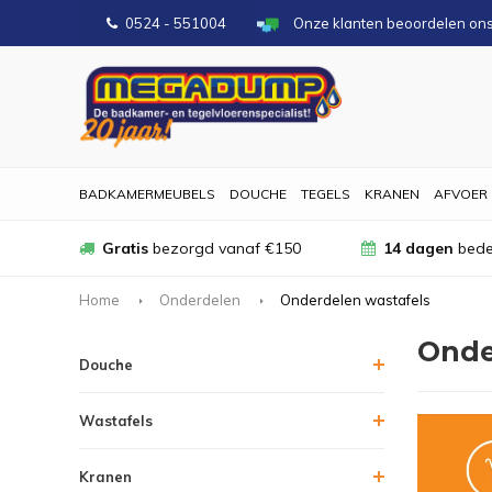
0524 - 551004
Onze klanten beoordelen on
BADKAMERMEUBELS
DOUCHE
TEGELS
KRANEN
AFVOER
Gratis
bezorgd vanaf €150
14 dagen
bede
Home
Onderdelen
Onderdelen wastafels
Onde
Douche
Wastafels
Kranen