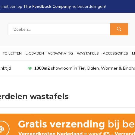
s met een
op
The Feedback Company
na
beoordelingen!
TOILETTEN
LIGBADEN
VERWARMING
WASTAFELS
ACCESSOIRES
M
nktijd
1000m2
showroom in Tiel, Dalen, Wormer & Eindh
rdelen wastafels