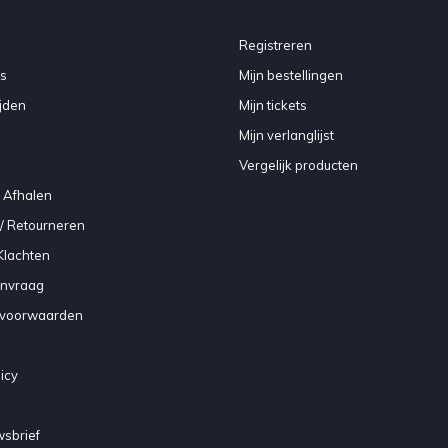
Registreren
s
Mijn bestellingen
jden
Mijn tickets
Mijn verlanglijst
Vergelijk producten
 Afhalen
/ Retourneren
Klachten
anvraag
voorwaarden
icy
sbrief