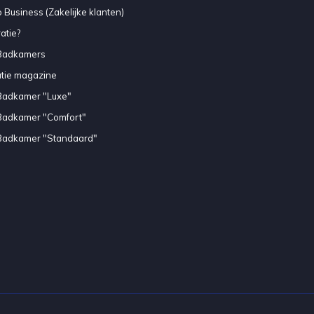
 Business (Zakelijke klanten)
atie?
Badkamers
atie magazine
Badkamer "Luxe"
Badkamer "Comfort"
Badkamer "Standaard"