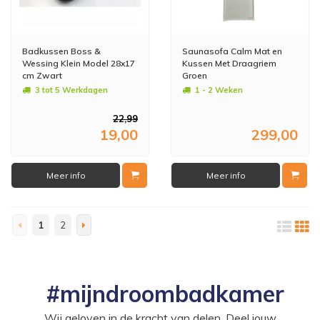
Badkussen Boss &
Saunasofa Calm Mat en
Wessing Klein Model 28x17
Kussen Met Draagriem
cm Zwart
Groen
3 tot 5 Werkdagen
1 - 2 Weken
22,99
19,00
299,00
Meer info
Meer info
1
2
#mijndroombadkamer
Wij geloven in de kracht van delen. Deel jouw