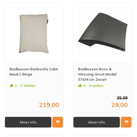
Badkussen Badesofa Calm
Badkussen Boss &
Maat L Beige
Wessing Groot Model
37x34 cm Zwart
1 - 2 Weken
4 - 6 weken
35,09
219,00
29,00
Meer info
Meer info