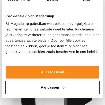
Cookiebeleid van Megadump
Bij Megadump gebruiken we cookies en vergelijkbare
Badkussen Prestige Wit Of
Badkussen Relax Wit Of
technieken om onze website goed te laten functioneren,
Zwart
Zwart
je ervaring te verbeteren, en gepersonaliseerde inhoud en
1 - 2 Weken
1 - 2 Weken
advertenties aan te bieden. Door op 'Alle cookies
toestaan' te klikken, geef je toestemming voor het
232,32
130,68
gebruik van alle cookies zoals beschreven in ons beleid.
185,00
115,00
Meer info
Meer info
Alles toestaan
Aanpassen