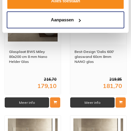
Alles toestaan
Aanpassen
Glasplaat BWS Miley
Best-Design 'Dalis 600'
80x200 cm 8 mm Nano
glaswand 60cm 8mm
Helder Glas
NANO glas
216,70
219,85
179,10
181,70
Meer info
Meer info