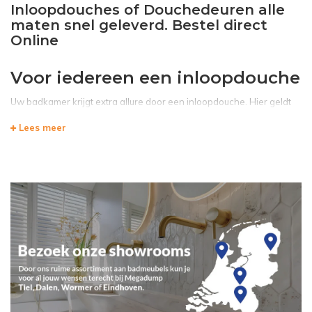
Inloopdouches of Douchedeuren alle
maten snel geleverd. Bestel direct
Online
Voor iedereen een inloopdouche
Uw badkamer krijgt extra allure door een inloopdouche. Hier geldt
het principe "minder is meer"; bij een inloopdouche heeft u geen
Lees meer
douchebak en douchedeuren nodig wat ervoor zorgt dat uw
badkamer meer luxe uitstraalt. Een inloopdouche kunt u goed
combineren met een douchegoot, en indien gewenst kunt u zelfs het
rooster van de douchegoot vervangen voor een goot met uw eigen
badkamertegel. Zo'n klein extra detail geeft uw inloopdouche als
geheel een eigen karakter.
Goedkope inloopdouches
Bij Megadump Dalen kopen we onze inloopdouches scherp in.
Hierdoor krijgt u wel de kwaliteit maar een goedkope inloopdouche
tegen een scherpe prijs. In heel veel gevallen bent u goedkoper uit