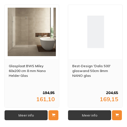
Glasplaat BWS Miley
Best-Design 'Dalis 500'
60x200 cm 8 mm Nano
glaswand 50cm 8mm
Helder Glas
NANO glas
194,95
204,65
161,10
169,15
Meer info
Meer info