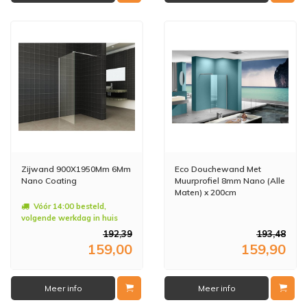
Zijwand 900X1950Mm 6Mm
Eco Douchewand Met
Nano Coating
Muurprofiel 8mm Nano (Alle
Maten) x 200cm
Vóór 14:00 besteld,
volgende werkdag in huis
192,39
193,48
159,00
159,90
Meer info
Meer info