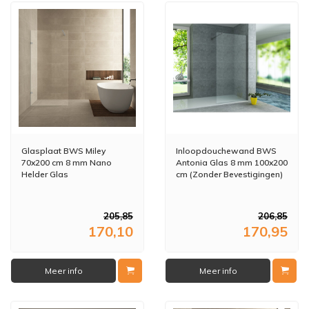
Glasplaat BWS Miley
Inloopdouchewand BWS
70x200 cm 8 mm Nano
Antonia Glas 8 mm 100x200
Helder Glas
cm (Zonder Bevestigingen)
205,85
206,85
170,10
170,95
Meer info
Meer info