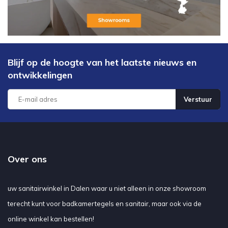
met een inloopdouche dan met een douchecabine; afhankelijk van
de verdere inrichting van uw badkamer. Een inloopdouche is dus
een goedkopere oplossing maar zorgt wel voor een luxere
uitstraling. Is dat niet mooi meegenomen?
Elders goedkopere inloopdouche
Blijf op de hoogte van het laatste nieuws en
gezien?
ontwikkelingen
Het kan zijn dat u een inloopdouche elders goedkoper gezien.
Neemt u contact met ons op zodat wij kunnen kijken of wij het ook
Verstuur
voor dezelfde prijs of zelfs goedkoper kunnen leveren. Wij zijn u
graag van dienst!
Over ons
uw sanitairwinkel in Dalen waar u niet alleen in onze showroom
terecht kunt voor badkamertegels en sanitair, maar ook via de
online winkel kan bestellen!