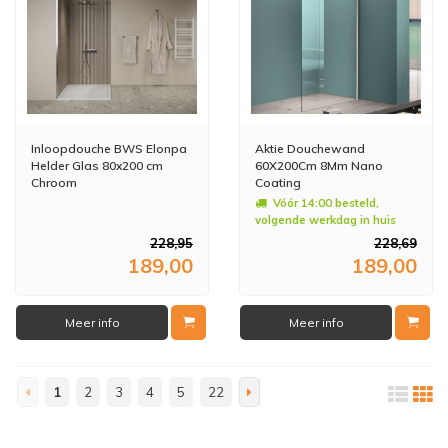
Inloopdouche BWS Elonpa
Aktie Douchewand
Helder Glas 80x200 cm
60X200Cm 8Mm Nano
Chroom
Coating
Vóór 14:00 besteld,
volgende werkdag in huis
228,95
228,69
189,00
189,00
Meer info
Meer info
1
2
3
4
5
22