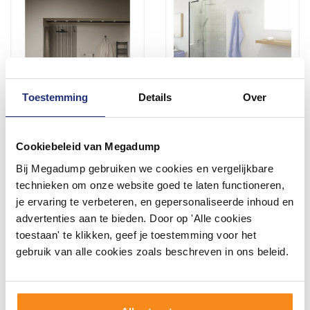
Toestemming
Details
Over
Inloopdouche BWS Elonpa
Inloopdouche Boss &
Helder Glas 70x200cm
Wessing Black 45x200cm
Cookiebeleid van Megadump
Zwart
Helder glas
Bij Megadump gebruiken we cookies en vergelijkbare
2 - 3 Weken
technieken om onze website goed te laten functioneren,
216,95
236,00
je ervaring te verbeteren, en gepersonaliseerde inhoud en
179,00
179,00
advertenties aan te bieden. Door op 'Alle cookies
toestaan' te klikken, geef je toestemming voor het
gebruik van alle cookies zoals beschreven in ons beleid.
Meer info
Meer info