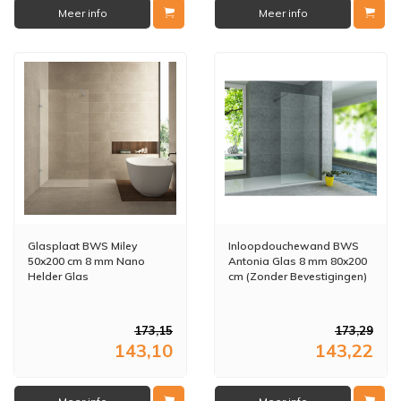
Meer info
Meer info
Glasplaat BWS Miley
Inloopdouchewand BWS
50x200 cm 8 mm Nano
Antonia Glas 8 mm 80x200
Helder Glas
cm (Zonder Bevestigingen)
173,15
173,29
143,10
143,22