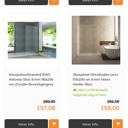
Meer info
Meer info
Inloopdouchewand BWS
Glasplaat Wiesbaden Less
Antonia Glas 8 mm 90x200
50x200 cm 8 mm Nano
cm (Zonder Bevestigingen)
Helder Glas
Vóór 14:00 besteld,
volgende dag in huis!
190,00
192,39
157,08
159,00
Meer info
Meer info