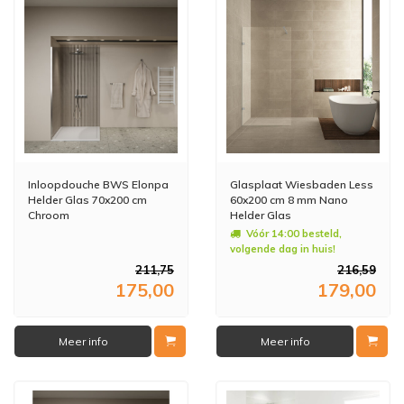
Inloopdouche BWS Elonpa
Glasplaat Wiesbaden Less
Helder Glas 70x200 cm
60x200 cm 8 mm Nano
Chroom
Helder Glas
Vóór 14:00 besteld,
volgende dag in huis!
211,75
216,59
175,00
179,00
Meer info
Meer info