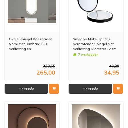
Ovale Spiegel Wiesbaden
Smedbo Make Up Reis
Nomi met Dimbare LED
Vergrotende Spiegel Met
Verlichting en
Verlichting Diameter 12 cm
Spiegelverwarming 50 x
ABS Zwart
7 werkdagen
100 cm Mat Zwart
320,65
42,29
265,00
34,95
Meer info
Meer info