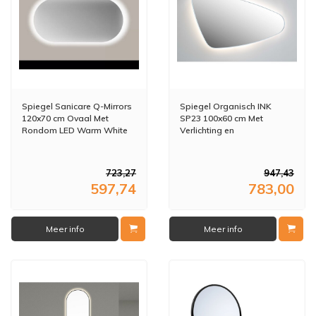
Spiegel Sanicare Q-Mirrors
Spiegel Organisch INK
120x70 cm Ovaal Met
SP23 100x60 cm Met
Rondom LED Warm White
Verlichting en
en Afstandsbediening incl.
Spiegelverwarming Rechts
ophangmateriaal
Geborsteld RVS
723,27
947,43
597,74
783,00
Meer info
Meer info