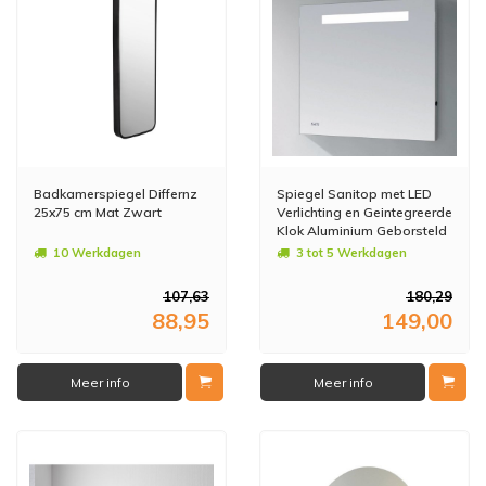
Badkamerspiegel Differnz
Spiegel Sanitop met LED
25x75 cm Mat Zwart
Verlichting en Geintegreerde
Klok Aluminium Geborsteld
(In 8 maten)
10 Werkdagen
3 tot 5 Werkdagen
107,63
180,29
88,95
149,00
Meer info
Meer info