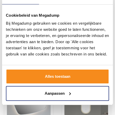
Cookiebeleid van Megadump
Bij Megadump gebruiken we cookies en vergelijkbare
Spiegel Sanicare Q-Mirrors
Spiegelkast Differnz Basic
60x70 cm Vierkant Met Aan
2-Deurs 60 x 61,8 x 15 cm
technieken om onze website goed te laten functioneren,
De Bovenkant & Onderzijde
je ervaring te verbeteren, en gepersonaliseerde inhoud en
LED Warm White, Omlijsting
3 tot 5 Werkdagen
advertenties aan te bieden. Door op 'Alle cookies
Mat Zwart incl.
ophangmateriaal Zonder
toestaan' te klikken, geef je toestemming voor het
475,83
240,79
Schakelaar
402,93
199,00
gebruik van alle cookies zoals beschreven in ons beleid.
Meer info
Meer info
Alles toestaan
Aanpassen