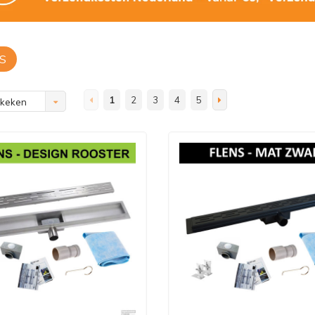
S
1
2
3
4
5
ekeken