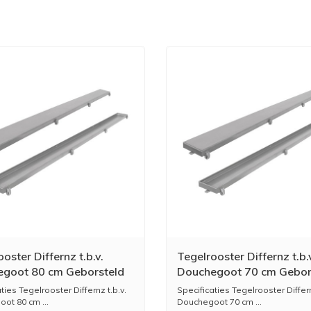
oster Differnz t.b.v.
Tegelrooster Differnz t.b.
goot 80 cm Geborsteld
Douchegoot 70 cm Gebor
RVS
ties Tegelrooster Differnz t.b.v.
Specificaties Tegelrooster Differn
ot 80 cm ...
Douchegoot 70 cm ...