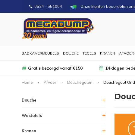
0524 - 551004
Onze klanten beoordelen on
BADKAMERMEUBELS
DOUCHE
TEGELS
KRANEN
AFVOER
Gratis
bezorgd vanaf €150
14 dagen
bede
Home
Afvoer
Douchegoten
Douchegoot Ond
Douc
Douche
Wastafels
Kranen