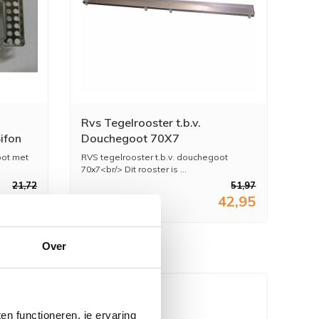
Rvs Tegelrooster t.b.v.
ifon
Douchegoot 70X7
goot met
RVS tegelrooster t.b.v. douchegoot
70x7<br/> Dit rooster is ...
21,72
51,97
17,95
42,95
Over
n functioneren, je ervaring