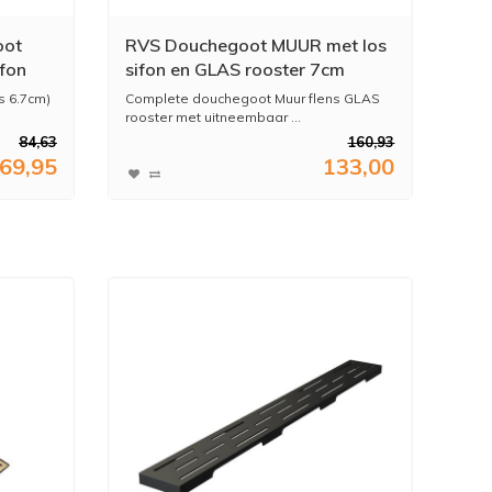
oot
RVS Douchegoot MUUR met los
fon
sifon en GLAS rooster 7cm
)
breed (60 t/m 100cm)
s 6.7cm)
Complete douchegoot Muur flens GLAS
rooster met uitneembaar ...
84,63
160,93
69,95
133,00