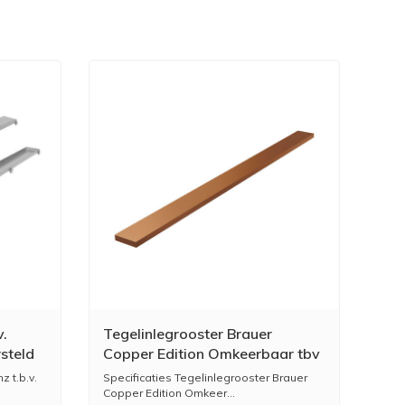
v.
Tegelinlegrooster Brauer
steld
Copper Edition Omkeerbaar tbv
Douchegoot STD/W/PS 90x7
z t.b.v.
Specificaties Tegelinlegrooster Brauer
cm Inclusief Afstandhouders
Copper Edition Omkeer...