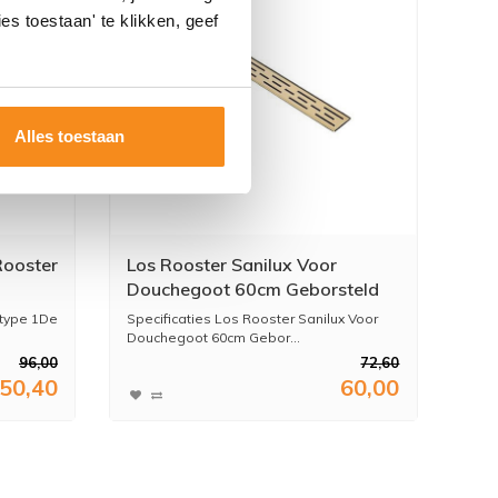
es toestaan' te klikken, geef
Alles toestaan
Rooster
Los Rooster Sanilux Voor
Douchegoot 60cm Geborsteld
Goud
 type 1De
Specificaties Los Rooster Sanilux Voor
Douchegoot 60cm Gebor...
96,00
72,60
50,40
60,00