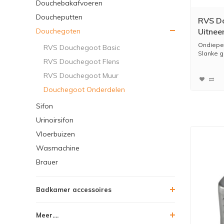
Douchebakafvoeren
Doucheputten
RVS Do
Douchegoten
Uitnee
Ondiepe 
RVS Douchegoot Basic
Slanke go
RVS Douchegoot Flens
RVS Douchegoot Muur
Douchegoot Onderdelen
Sifon
Urinoirsifon
Vloerbuizen
Wasmachine
Brauer
Badkamer accessoires
Meer....