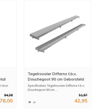
Tegelrooster Differnz t.b.v.
tal
Douchegoot 90 cm Geborsteld
RVS
x Voor
Specificaties Tegelrooster Differnz t.b.v.
Douchegoot 90 cm ...
94,38
51,97
78,00
42,95