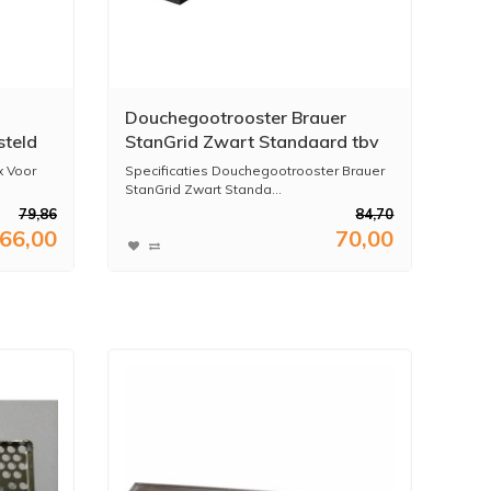
Douchegootrooster Brauer
teld
StanGrid Zwart Standaard tbv
Douchegoot STD/W/PS 50x7
x Voor
Specificaties Douchegootrooster Brauer
cm
StanGrid Zwart Standa...
79,86
84,70
66,00
70,00