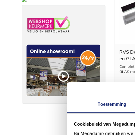
RVS Do
en GLA
t/m 11
Complet
GLAS roo
Toestemming
Cookiebeleid van Megadum
Bij Megadump gebruiken we co