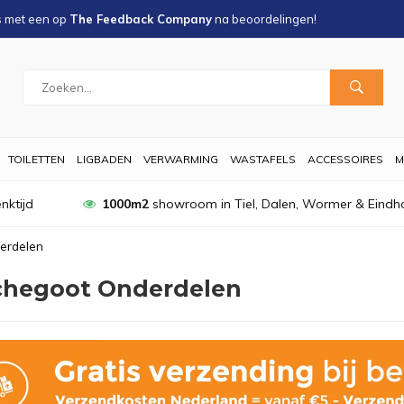
s met een
op
The Feedback Company
na
beoordelingen!
TOILETTEN
LIGBADEN
VERWARMING
WASTAFELS
ACCESSOIRES
M
nktijd
1000m2
showroom in Tiel, Dalen, Wormer & Eindh
erdelen
hegoot Onderdelen