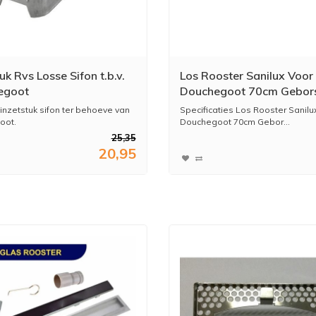
uk Rvs Losse Sifon t.b.v.
Los Rooster Sanilux Voor
egoot
Douchegoot 70cm Gebors
Goud
inzetstuk sifon ter behoeve van
Specificaties Los Rooster Sanilu
oot.
Douchegoot 70cm Gebor...
25,35
20,95