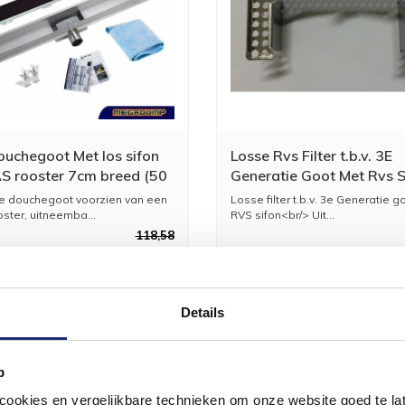
uchegoot Met los sifon
Losse Rvs Filter t.b.v. 3E
S rooster 7cm breed (50
Generatie Goot Met Rvs S
0cm)
e douchegoot voorzien van een
Losse filter t.b.v. 3e Generatie 
ster, uitneemba...
RVS sifon<br/> Uit...
118,58
98,00
Details
p
okies en vergelijkbare technieken om onze website goed te late