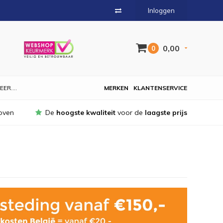
Inloggen
0,00
0
EER....
MERKEN
KLANTENSERVICE
oven
De
hoogste kwaliteit
voor de
laagste prijs