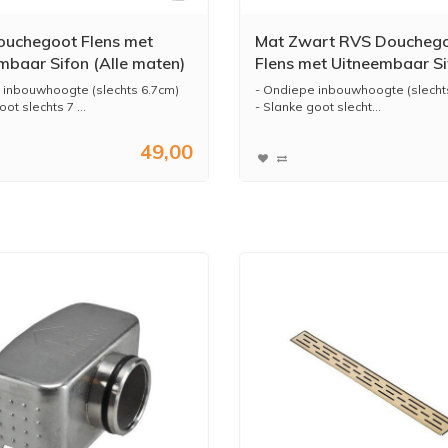
uchegoot Flens met
Mat Zwart RVS Doucheg
mbaar Sifon (Alle maten)
Flens met Uitneembaar Si
MAT ZWART (alle maten
inbouwhoogte (slechts 6.7cm)
- Ondiepe inbouwhoogte (slecht
ot slechts 7 ...
- Slanke goot slecht...
49,00