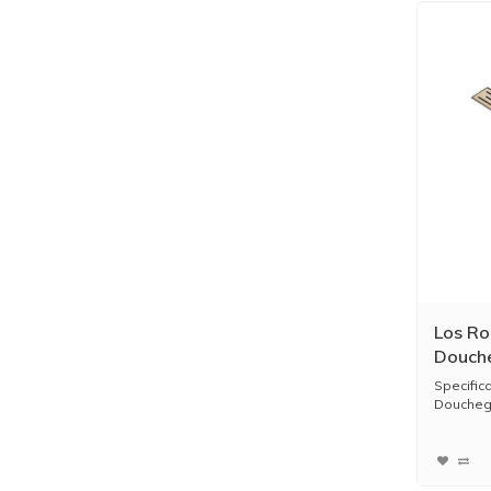
Los Ro
Douche
Goud
Specific
Douchego