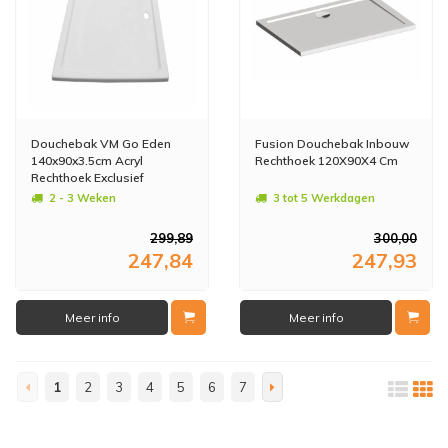
Douchebak VM Go Eden
Fusion Douchebak Inbouw
140x90x3.5cm Acryl
Rechthoek 120X90X4 Cm
Rechthoek Exclusief
Potenset
2 - 3 Weken
3 tot 5 Werkdagen
299,89
300,00
247,84
247,93
Meer info
Meer info
1
2
3
4
5
6
7