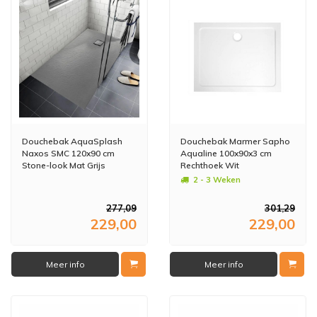
Douchebak AquaSplash
Douchebak Marmer Sapho
Naxos SMC 120x90 cm
Aqualine 100x90x3 cm
Stone-look Mat Grijs
Rechthoek Wit
2 - 3 Weken
277,09
301,29
229,00
229,00
Meer info
Meer info