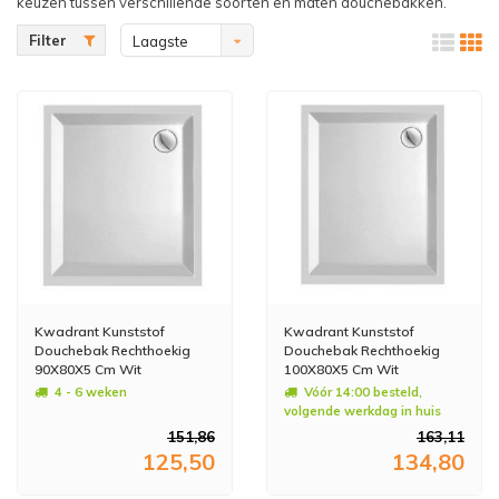
keuzen tussen verschillende soorten en maten douchebakken.
Filter
Laagste
prijs
Kwadrant Kunststof
Kwadrant Kunststof
Douchebak Rechthoekig
Douchebak Rechthoekig
90X80X5 Cm Wit
100X80X5 Cm Wit
4 - 6 weken
Vóór 14:00 besteld,
volgende werkdag in huis
151,86
163,11
125,50
134,80