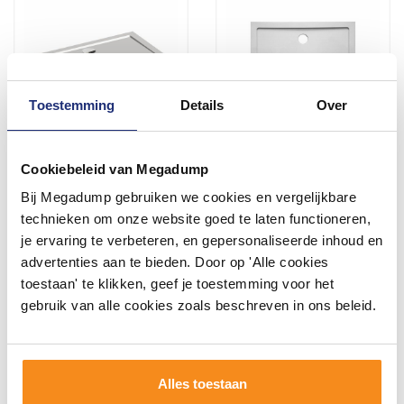
Toestemming
Details
Over
Fusion Douchebak Inbouw
Douchebak VM Go Helion
Cookiebeleid van Megadump
Rechthoek 120X80X4 Cm
120x80x3.5cm Composiet
Bij Megadump gebruiken we cookies en vergelijkbare
Rechthoek Wit Verstevigd
3 tot 5 Werkdagen
2 - 3 Weken
technieken om onze website goed te laten functioneren,
je ervaring te verbeteren, en gepersonaliseerde inhoud en
278,00
278,11
advertenties aan te bieden. Door op 'Alle cookies
229,75
229,85
toestaan' te klikken, geef je toestemming voor het
gebruik van alle cookies zoals beschreven in ons beleid.
Meer info
Meer info
Alles toestaan