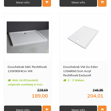
Meer info
Meer info
Douchebak SMC Rechthoek
Douchebak VM Go Eden
120X90X4Cm Wit
120x80x3.5cm Acryl
Rechthoek Exclusief
Potenset
Vóór 14:00 besteld,
2 - 3 Weken
volgende werkdag in huis
228,69
246,85
189,00
204,01
Meer info
Meer info