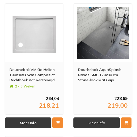
Douchebak VM Go Helion
Douchebak AquaSplash
100x90x3.5cm Composiet
Naxos SMC 120x80 cm
Rechthoek Wit Verstevigd
Stone-look Mat Grijs
2 - 3 Weken
264,04
228,69
218,21
219,00
Meer info
Meer info