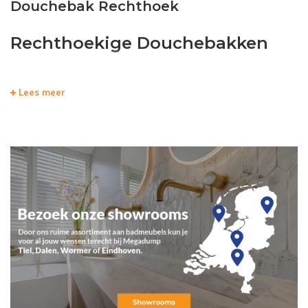
Douchebak Rechthoek
Rechthoekige Douchebakken
Als u gekozen heeft voor een douchecabine inplaats van een ligbad
Lees meer
is het natuurlijk van belang om een bijbehorende douchebak te
hebben die goed aansluit bij uw douchecabine om de uitstraling van
uw badkamer nogmeer te verbeteren. Wij van Megadump hebben
een wijd aanbod douchebakken voor u waar u uit kunt kiezen,
allerlei kleuren, soorten en maten.
U kunt uw keuze maken en deze bestellen op de website, maar u
kunt ook bij ons langs komen in de showroom om de gewenste
product(en) te bekijken!