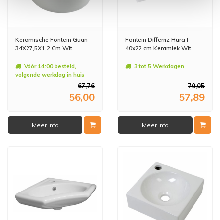
Keramische Fontein Guan
Fontein Differnz Hura I
34X27,5X1,2 Cm Wit
40x22 cm Keramiek Wit
Vóór 14:00 besteld,
3 tot 5 Werkdagen
volgende werkdag in huis
67,76
70,05
56,00
57,89
Meer info
Meer info