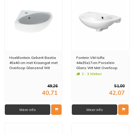
Hoekfontein Geberit Bastia
Fontein VM Isifix
45x40 cm met Kraangat met
44x35x17cm Porselein
Overloop Glanzend Wit
Glans Wit Met Overloop
2 - 3 Weken
49,26
51,00
40,71
42,07
Meer info
Meer info