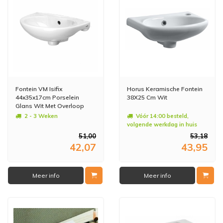
Fontein VM Isifix
Horus Keramische Fontein
44x35x17cm Porselein
38X25 Cm Wit
Glans Wit Met Overloop
2 - 3 Weken
Vóór 14:00 besteld,
volgende werkdag in huis
51,00
53,18
42,07
43,95
Meer info
Meer info