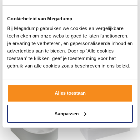
Cookiebeleid van Megadump
Bij Megadump gebruiken we cookies en vergelijkbare
Keramische Fontein pontos
Keramische Fontein Hera
32X29X11 Cm Wit
35X28X1,6 Cm Wit
technieken om onze website goed te laten functioneren,
je ervaring te verbeteren, en gepersonaliseerde inhoud en
Vóór 14:00 besteld,
Vóór 14:00 besteld,
advertenties aan te bieden. Door op 'Alle cookies
volgende werkdag in huis
volgende werkdag in huis
toestaan' te klikken, geef je toestemming voor het
67,76
67,76
56,00
56,00
gebruik van alle cookies zoals beschreven in ons beleid.
Meer info
Meer info
Alles toestaan
Aanpassen