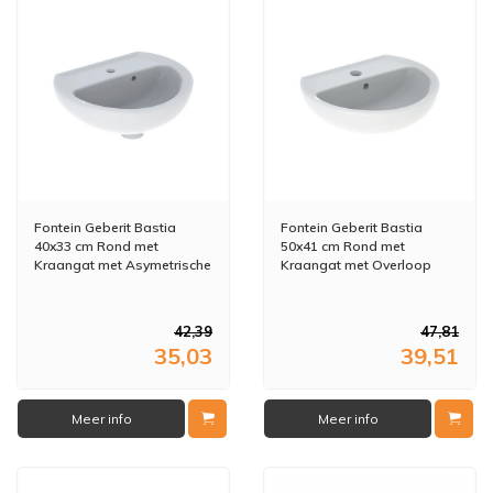
Fontein Geberit Bastia
Fontein Geberit Bastia
40x33 cm Rond met
50x41 cm Rond met
Kraangat met Asymetrische
Kraangat met Overloop
Overloop Glans Wit
Glans Wit
42,39
47,81
35,03
39,51
Meer info
Meer info