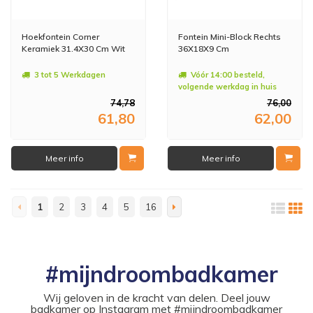
Hoekfontein Corner
Fontein Mini-Block Rechts
Keramiek 31.4X30 Cm Wit
36X18X9 Cm
3 tot 5 Werkdagen
Vóór 14:00 besteld,
volgende werkdag in huis
74,78
76,00
61,80
62,00
Meer info
Meer info
1
2
3
4
5
16
#mijndroombadkamer
Wij geloven in de kracht van delen. Deel jouw
badkamer op Instagram met #mijndroombadkamer